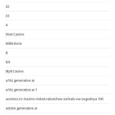
32
33
4
5bet Casino
6084 done
8
8,6
8ty8 Casino
a16z generative ai
a16z generative ai 1
acomics.ru~kazino-riobet-rabotchee-zerkalo-na-segodnya 100
adobe generative ai