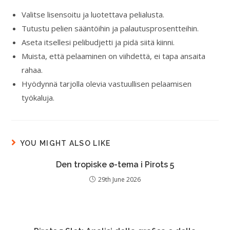
Valitse lisensoitu ja luotettava pelialusta.
Tutustu pelien sääntöihin ja palautusprosentteihin.
Aseta itsellesi pelibudjetti ja pidä siitä kiinni.
Muista, että pelaaminen on viihdettä, ei tapa ansaita
rahaa.
Hyödynnä tarjolla olevia vastuullisen pelaamisen
työkaluja.
YOU MIGHT ALSO LIKE
Den tropiske ø-tema i Pirots 5
29th June 2026