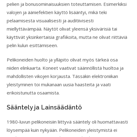
pelien ja bonusominaisuuksien toteuttamisen. Esimerkiksi
valojen ja ääniefektien käyttö lisääntyi, mikä teki
pelaamisesta visuaalisesti ja auditiivisesti
miellyttävämpää. Näytöt olivat yleensä yksivärisiä tai
käyttivät yksinkertaisia grafiikoita, mutta ne olivat riittäviä
pelin kulun esittämiseen.
Pelikoneiden huolto ja ylläpito olivat myös tärkeä osa
niiden elinkaarta. Koneet vaativat säännöllistä huoltoa ja
mahdollisten vikojen korjausta. Tässäkin elektroniikan
yleistyminen toi mukanaan uusia haasteita ja vaati
erikoistunutta osaamista.
Sääntely ja Lainsäädäntö
1980-luvun pelikoneisiin liittyvä sääntely oli huomattavasti
löysempää kuin nykyään. Pelikoneiden yleistymistä ei