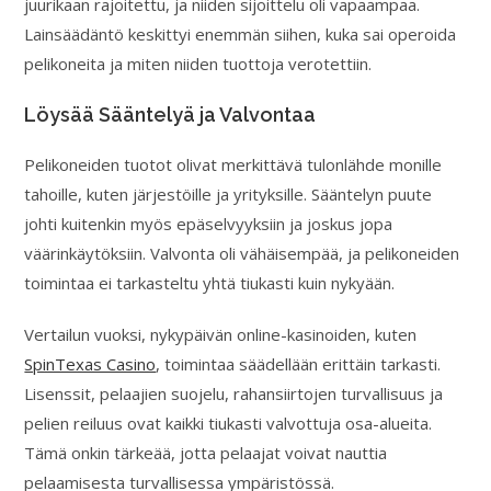
juurikaan rajoitettu, ja niiden sijoittelu oli vapaampaa.
Lainsäädäntö keskittyi enemmän siihen, kuka sai operoida
pelikoneita ja miten niiden tuottoja verotettiin.
Löysää Sääntelyä ja Valvontaa
Pelikoneiden tuotot olivat merkittävä tulonlähde monille
tahoille, kuten järjestöille ja yrityksille. Sääntelyn puute
johti kuitenkin myös epäselvyyksiin ja joskus jopa
väärinkäytöksiin. Valvonta oli vähäisempää, ja pelikoneiden
toimintaa ei tarkasteltu yhtä tiukasti kuin nykyään.
Vertailun vuoksi, nykypäivän online-kasinoiden, kuten
SpinTexas Casino
, toimintaa säädellään erittäin tarkasti.
Lisenssit, pelaajien suojelu, rahansiirtojen turvallisuus ja
pelien reiluus ovat kaikki tiukasti valvottuja osa-alueita.
Tämä onkin tärkeää, jotta pelaajat voivat nauttia
pelaamisesta turvallisessa ympäristössä.