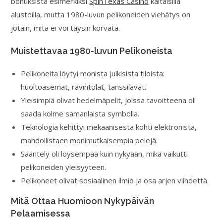
bonuksista esimerkiksi
SpinTexas Casino
kaltaisilla
alustoilla, mutta 1980-luvun pelikoneiden viehätys on
jotain, mitä ei voi täysin korvata.
Muistettavaa 1980-luvun Pelikoneista
Pelikoneita löytyi monista julkisista tiloista:
huoltoasemat, ravintolat, tanssilavat.
Yleisimpiä olivat hedelmäpelit, joissa tavoitteena oli
saada kolme samanlaista symbolia.
Teknologia kehittyi mekaanisesta kohti elektronista,
mahdollistaen monimutkaisempia pelejä.
Sääntely oli löysempää kuin nykyään, mikä vaikutti
pelikoneiden yleisyyteen.
Pelikoneet olivat sosiaalinen ilmiö ja osa arjen viihdettä.
Mitä Ottaa Huomioon Nykypäivän
Pelaamisessa