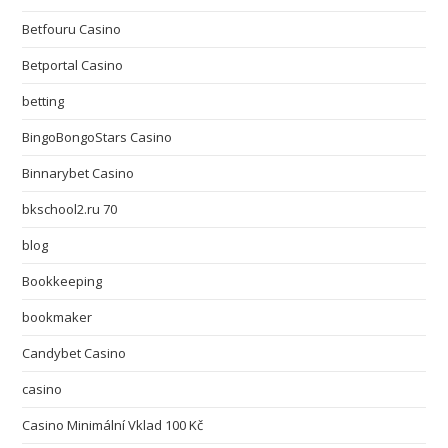
Betfouru Casino
Betportal Casino
betting
BingoBongoStars Casino
Binnarybet Casino
bkschool2.ru 70
blog
Bookkeeping
bookmaker
Candybet Casino
casino
Casino Minimální Vklad 100 Kč