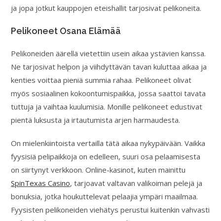
ja jopa jotkut kauppojen eteishallit tarjosivat pelikoneita.
Pelikoneet Osana Elämää
Pelikoneiden äärellä vietettiin usein aikaa ystävien kanssa.
Ne tarjosivat helpon ja viihdyttävän tavan kuluttaa aikaa ja
kenties voittaa pieniä summia rahaa. Pelikoneet olivat
myös sosiaalinen kokoontumispaikka, jossa saattoi tavata
tuttuja ja vaihtaa kuulumisia. Monille pelikoneet edustivat
pientä luksusta ja irtautumista arjen harmaudesta.
On mielenkiintoista vertailla tätä aikaa nykypäivään. Vaikka
fyysisiä pelipaikkoja on edelleen, suuri osa pelaamisesta
on siirtynyt verkkoon. Online-kasinot, kuten mainittu
SpinTexas Casino
, tarjoavat valtavan valikoiman pelejä ja
bonuksia, jotka houkuttelevat pelaajia ympäri maailmaa.
Fyysisten pelikoneiden viehätys perustui kuitenkin vahvasti