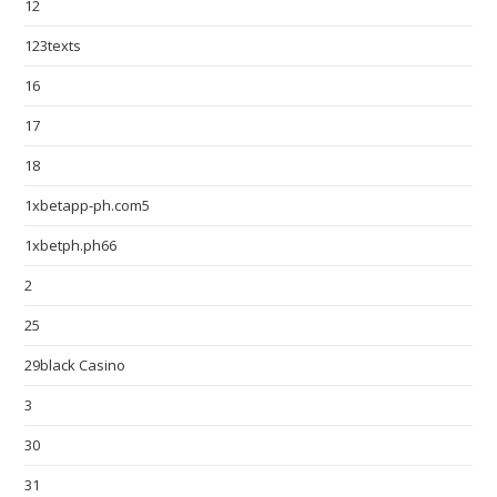
12
123texts
16
17
18
1xbetapp-ph.com5
1xbetph.ph66
2
25
29black Casino
3
30
31