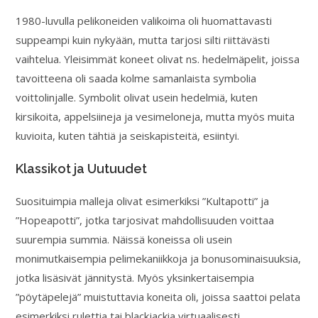
1980-luvulla pelikoneiden valikoima oli huomattavasti
suppeampi kuin nykyään, mutta tarjosi silti riittävästi
vaihtelua. Yleisimmät koneet olivat ns. hedelmäpelit, joissa
tavoitteena oli saada kolme samanlaista symbolia
voittolinjalle. Symbolit olivat usein hedelmiä, kuten
kirsikoita, appelsiineja ja vesimeloneja, mutta myös muita
kuvioita, kuten tähtiä ja seiskapisteitä, esiintyi.
Klassikot ja Uutuudet
Suosituimpia malleja olivat esimerkiksi ”Kultapotti” ja
”Hopeapotti”, jotka tarjosivat mahdollisuuden voittaa
suurempia summia. Näissä koneissa oli usein
monimutkaisempia pelimekaniikkoja ja bonusominaisuuksia,
jotka lisäsivät jännitystä. Myös yksinkertaisempia
”pöytäpelejä” muistuttavia koneita oli, joissa saattoi pelata
esimerkiksi rulettia tai blackjackia virtuaalisesti.