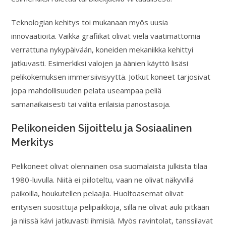
Teknologian kehitys toi mukanaan myös uusia
innovaatioita. Vaikka grafiikat olivat vielä vaatimattomia
verrattuna nykypäivään, koneiden mekaniikka kehittyi
jatkuvasti. Esimerkiksi valojen ja äänien käyttö lisäsi
pelikokemuksen immersiivisyyttä. Jotkut koneet tarjosivat
jopa mahdollisuuden pelata useampaa peliä
samanaikaisesti tai valita erilaisia panostasoja.
Pelikoneiden Sijoittelu ja Sosiaalinen
Merkitys
Pelikoneet olivat olennainen osa suomalaista julkista tilaa
1980-luvulla. Niitä ei piiloteltu, vaan ne olivat näkyvillä
paikoilla, houkutellen pelaajia. Huoltoasemat olivat
erityisen suosittuja pelipaikkoja, sillä ne olivat auki pitkään
ja niissä kävi jatkuvasti ihmisiä. Myös ravintolat, tanssilavat