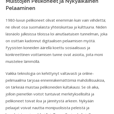
Muistojen Pelikoneet ja Nykyaikainen
Pelaaminen
1980-luvun pelikoneet olivat enemmän kuin vain viihdettä;
ne olivat osa suomalaista yhteiskuntaa ja kulttuuria. Niiden
läsnäolo julkisissa tiloissa loi ainutlaatuisen tunnelman, joka
on osittain kadonnut digitaalisen pelaamisen myötä.
Fyysisten koneiden äärellä koettu sosiaalisuus ja
konkreettinen voittamisen tunne ovat asioita, joita moni
muistelee lämmöllä.
Vaikka teknologia on kehittynyt valtavasti ja online-
pelimaailma tarjoaa ennennäkemättömiä mahdollisuuksia,
on tärkeää muistaa pelikoneiden kultakausi. Se oli aika,
jolloin pienetkin voitot tuntuivat merkityksellisiltä ja
pelikoneet toivat iloa ja jännitystä arkeen. Nykyään
pelaajat voivat nauttia monipuolisista peleistä ja