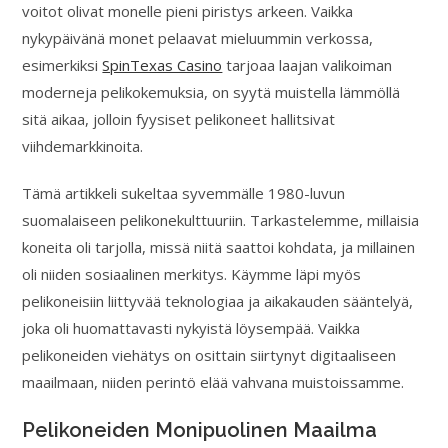
voitot olivat monelle pieni piristys arkeen. Vaikka
nykypäivänä monet pelaavat mieluummin verkossa,
esimerkiksi
SpinTexas Casino
tarjoaa laajan valikoiman
moderneja pelikokemuksia, on syytä muistella lämmöllä
sitä aikaa, jolloin fyysiset pelikoneet hallitsivat
viihdemarkkinoita.
Tämä artikkeli sukeltaa syvemmälle 1980-luvun
suomalaiseen pelikonekulttuuriin. Tarkastelemme, millaisia
koneita oli tarjolla, missä niitä saattoi kohdata, ja millainen
oli niiden sosiaalinen merkitys. Käymme läpi myös
pelikoneisiin liittyvää teknologiaa ja aikakauden sääntelyä,
joka oli huomattavasti nykyistä löysempää. Vaikka
pelikoneiden viehätys on osittain siirtynyt digitaaliseen
maailmaan, niiden perintö elää vahvana muistoissamme.
Pelikoneiden Monipuolinen Maailma