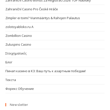
Zahraniční Casino Bonus Za Registraci 2026: TOP Nabídky
Zahraniční Casino Pro České Hráče
Zimpler ei toimi? Vianmääritys & Rahojen Palautus
zolotoyabloko.ru A
Zombillion Casino
Zuluspins Casino
Στοιχηματικές
Блог
Пинап казино в КЗ: Ваш путь к азартным победам!
Текста
Форекс Обучение
Newsletter