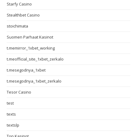
Starfy Casino
Stealthbet Casino
stoichimata
Suomen Parhaat Kasinot
t.memirror_1xbet_working
t.meofficial_site_1xbet_zerkalo
t.mesegodnya_1xbet
t.mesegodnya_1xbet_zerkalo
Tesor Casino
test
texts
textslp
Top Kasinot