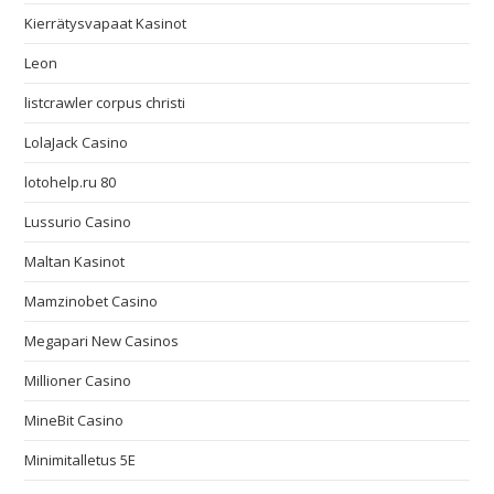
Kierrätysvapaat Kasinot
Leon
listcrawler corpus christi
LolaJack Casino
lotohelp.ru 80
Lussurio Casino
Maltan Kasinot
Mamzinobet Casino
Megapari New Casinos
Millioner Casino
MineBit Casino
Minimitalletus 5E