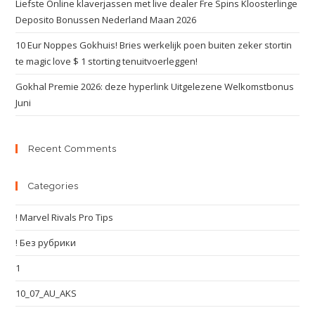
Liefste Online klaverjassen met live dealer Fre Spins Kloosterlinge
Deposito Bonussen Nederland Maan 2026
10 Eur Noppes Gokhuis! Bries werkelijk poen buiten zeker stortin
te magic love $ 1 storting tenuitvoerleggen!
Gokhal Premie 2026: deze hyperlink Uitgelezene Welkomstbonus
Juni
Recent Comments
Categories
! Marvel Rivals Pro Tips
! Без рубрики
1
10_07_AU_AKS