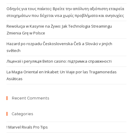
Οδηγός για τους παίκτες: Βρείτε την απόλυτη αξιόπιστη εταιρεία
στοιχημάτων που δέχεται visa χωρίς προβλήματα και ανησυχίες
Rewolucja w Kasynie na Żywo: Jak Technologia Streamingu
Zmienia Grę w Polsce
Hazard po rozpadu Československa Češi a Slováci v jiných
světech
Ліцензії і регуляція Beton casino: підтримка справжності
La Magia Oriental en Inkabet: Un Viaje por las Tragamonedas
Asiáticas
Recent Comments
Categories
! Marvel Rivals Pro Tips