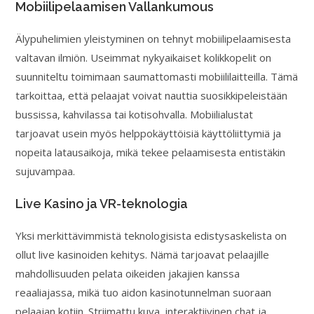
Mobiilipelaamisen Vallankumous
Älypuhelimien yleistyminen on tehnyt mobiilipelaamisesta
valtavan ilmiön. Useimmat nykyaikaiset kolikkopelit on
suunniteltu toimimaan saumattomasti mobiililaitteilla. Tämä
tarkoittaa, että pelaajat voivat nauttia suosikkipeleistään
bussissa, kahvilassa tai kotisohvalla. Mobiilialustat
tarjoavat usein myös helppokäyttöisiä käyttöliittymiä ja
nopeita latausaikoja, mikä tekee pelaamisesta entistäkin
sujuvampaa.
Live Kasino ja VR-teknologia
Yksi merkittävimmistä teknologisista edistysaskelista on
ollut live kasinoiden kehitys. Nämä tarjoavat pelaajille
mahdollisuuden pelata oikeiden jakajien kanssa
reaaliajassa, mikä tuo aidon kasinotunnelman suoraan
pelaajan kotiin. Striimattu kuva, interaktiivinen chat ja