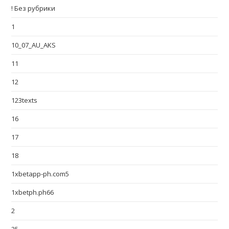
! Без рубрики
1
10_07_AU_AKS
11
12
123texts
16
17
18
1xbetapp-ph.com5
1xbetph.ph66
2