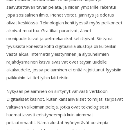
saavutettavan tavan pelata, ja niiden ympärille rakentui
jopa sosiaalinen ilmiö. Pienet voitot, jännitys ja odotus
olivat keskiössä. Teknologian kehittyessä myös pelikoneet
alkoivat muuttua. Grafiikat paranivat, äänet
monipuolistuivat ja pelimekaniikat kehittyivät. Siirtymä
fyysisistä koneista kohti digitaalisia alustoja oli kuitenkin
vasta alkua. Internetin yleistyminen ja älypuhelimien
räjähdysmäinen kasvu avasivat ovet täysin uudelle
aikakaudelle, jossa pelaaminen ei enää rajoittunut fyysisiin
paikkoihin tai tiettyihin laitteisiin.
Nykyään pelaaminen on siirtynyt vahvasti verkkoon.
Digitaaliset kasinot, kuten kansainväliset toimijat, tarjoavat
valtavan valikoiman pelejä, jotka ovat teknologisesti
huomattavasti edistyneempiä kuin aiemmat
peliautomaatit. Nämä alustat hyödyntävät uusimpia