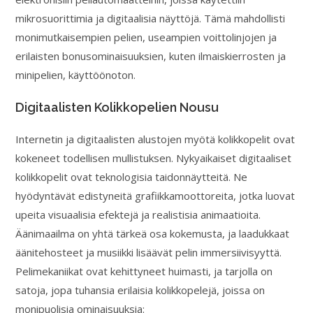
mikrosuorittimia ja digitaalisia näyttöjä. Tämä mahdollisti
monimutkaisempien pelien, useampien voittolinjojen ja
erilaisten bonusominaisuuksien, kuten ilmaiskierrosten ja
minipelien, käyttöönoton.
Digitaalisten Kolikkopelien Nousu
Internetin ja digitaalisten alustojen myötä kolikkopelit ovat
kokeneet todellisen mullistuksen. Nykyaikaiset digitaaliset
kolikkopelit ovat teknologisia taidonnäytteitä. Ne
hyödyntävät edistyneitä grafiikkamoottoreita, jotka luovat
upeita visuaalisia efektejä ja realistisia animaatioita.
Äänimaailma on yhtä tärkeä osa kokemusta, ja laadukkaat
äänitehosteet ja musiikki lisäävät pelin immersiivisyyttä.
Pelimekaniikat ovat kehittyneet huimasti, ja tarjolla on
satoja, jopa tuhansia erilaisia kolikkopelejä, joissa on
monipuolisia ominaisuuksia: