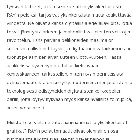
fyysiset laitteet, joita usein kutsuttiin yksinkertaisesti
RAY:n peleiksi, tarjosivat yksinkertaista mutta koukuttavaa
viihdettä. Ne olivat aikansa digitaalisia edelläkävijöitä, jotka
toivat jännitystä arkeen ja mahdollistivat pienten voittojen
tavoittelun. Tänä päivänä pelikoneiden maailma on
kuitenkin mullistunut täysin, ja digitaalinen vallankumous on
tuonut pelaamisen aivan uuteen ulottuvuuteen. Tässä
artikkelissa syvennymme tähän kiehtovaan
kehityskaareen, tarkastellen, miten RAY:n perinteisistä
peliautomaateista on siirrytty modernien, monipuolisten ja
teknologisesti edistyneiden digitaalisten kolikkopelien
pariin, joita löytyy nykyään myös kansainvälisiltä toimijoilta,
kuten
west-ace.fi
.
Muistatteko vielä ne tutut äänimaailmat ja yksinkertaiset
grafiikat? RAY:n peliautomaatit olivat olennainen osa
suomalaista julkista tilaa. Ne tarjosivat helpon ja