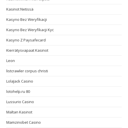
Kasinot Netissä
Kasyno Bez Weryfikacji
Kasyno Bez Weryfikacji Kyc
Kasyno Z Paysafecard
Kierrätysvapaat Kasinot
Leon
listcrawler corpus christi
LolaJack Casino
lotohelp.ru 80
Lussurio Casino
Maltan Kasinot
Mamzinobet Casino