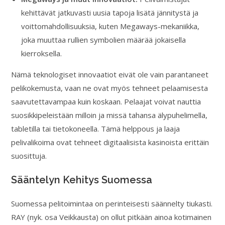
kehittävät jatkuvasti uusia tapoja lisätä jännitystä ja
voittomahdollisuuksia, kuten Megaways-mekaniikka,
joka muuttaa rullien symbolien määrää jokaisella
kierroksella.
Nämä teknologiset innovaatiot eivät ole vain parantaneet
pelikokemusta, vaan ne ovat myös tehneet pelaamisesta
saavutettavampaa kuin koskaan. Pelaajat voivat nauttia
suosikkipeleistään milloin ja missä tahansa älypuhelimella,
tabletilla tai tietokoneella. Tämä helppous ja laaja
pelivalikoima ovat tehneet digitaalisista kasinoista erittäin
suosittuja.
Sääntelyn Kehitys Suomessa
Suomessa pelitoimintaa on perinteisesti säännelty tiukasti.
RAY (nyk. osa Veikkausta) on ollut pitkään ainoa kotimainen