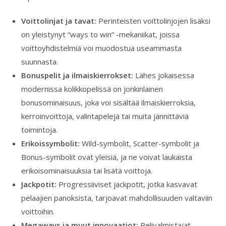
Voittolinjat ja tavat:
Perinteisten voittolinjojen lisäksi
on yleistynyt “ways to win” -mekaniikat, joissa
voittoyhdistelmiä voi muodostua useammasta
suunnasta.
Bonuspelit ja ilmaiskierrokset:
Lähes jokaisessa
modernissa kolikkopelissä on jonkinlainen
bonusominaisuus, joka voi sisältää ilmaiskierroksia,
kerroinvoittoja, valintapelejä tai muita jännittäviä
toimintoja.
Erikoissymbolit:
Wild-symbolit, Scatter-symbolit ja
Bonus-symbolit ovat yleisiä, ja ne voivat laukaista
erikoisominaisuuksia tai lisätä voittoja.
Jackpotit:
Progressiiviset jackpotit, jotka kasvavat
pelaajien panoksista, tarjoavat mahdollisuuden valtaviin
voittoihin.
Megaways ja muut innovaatiot:
Pelivalmistajat