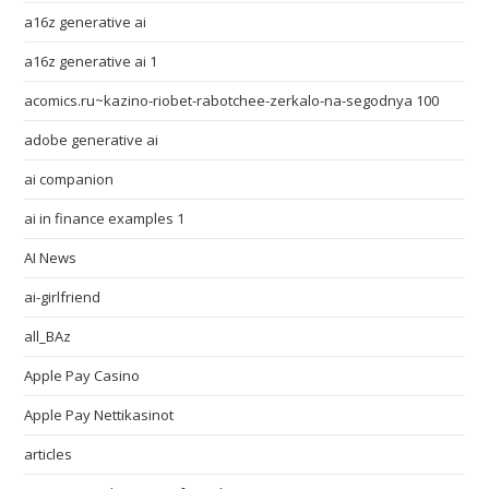
a16z generative ai
a16z generative ai 1
acomics.ru~kazino-riobet-rabotchee-zerkalo-na-segodnya 100
adobe generative ai
ai companion
ai in finance examples 1
AI News
ai-girlfriend
all_BAz
Apple Pay Casino
Apple Pay Nettikasinot
articles