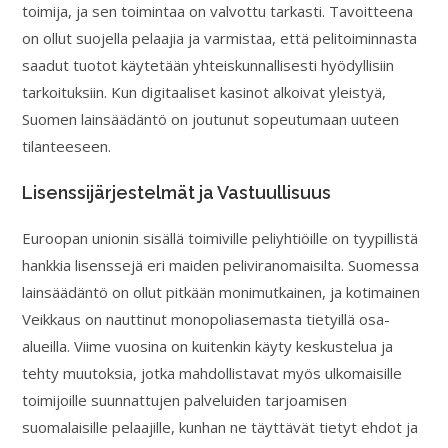
toimija, ja sen toimintaa on valvottu tarkasti. Tavoitteena
on ollut suojella pelaajia ja varmistaa, että pelitoiminnasta
saadut tuotot käytetään yhteiskunnallisesti hyödyllisiin
tarkoituksiin. Kun digitaaliset kasinot alkoivat yleistyä,
Suomen lainsäädäntö on joutunut sopeutumaan uuteen
tilanteeseen.
Lisenssijärjestelmät ja Vastuullisuus
Euroopan unionin sisällä toimiville peliyhtiöille on tyypillistä
hankkia lisenssejä eri maiden peliviranomaisilta. Suomessa
lainsäädäntö on ollut pitkään monimutkainen, ja kotimainen
Veikkaus on nauttinut monopoliasemasta tietyillä osa-
alueilla. Viime vuosina on kuitenkin käyty keskustelua ja
tehty muutoksia, jotka mahdollistavat myös ulkomaisille
toimijoille suunnattujen palveluiden tarjoamisen
suomalaisille pelaajille, kunhan ne täyttävät tietyt ehdot ja