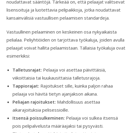
noudattavat sääntöjä. Tärkeää on, että pelaajat valitsevat
lisensoituja ja luotettavia pelipaikkoja, jotka noudattavat
kansainvälisiä vastuullisen pelaamisen standardeja.
Vastuullinen pelaaminen on keskeinen osa nykyaikaista
pelialaa. Peliyhtiöiden on tarjottava työkaluja, joiden avulla
pelaajat voivat hallita pelaamistaan. Tällaisia työkaluja ovat
esimerkiksi:
Talletusrajat:
Pelaaja voi asettaa päivittäisiä,
viikoittaisia tai kuukausittaisia talletusrajoja.
Tappiorajat:
Rajoitukset sille, kuinka paljon rahaa
pelaaja voi hävitä tietyn ajanjakson aikana.
Peliajan rajoitukset:
Mahdollisuus asettaa
aikarajoituksia pelisessioille.
Itsensä poissulkeminen:
Pelaaja voi sulkea itsensä
pois pelipalvelusta määräajaksi tai pysyvästi.