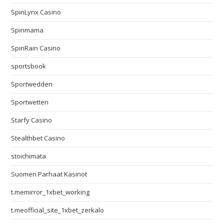
SpinLynx Casino
Spinmama
SpinRain Casino
sportsbook
Sportwedden
Sportwetten
Starfy Casino
Stealthbet Casino
stoichimata
Suomen Parhaat Kasinot
t.memirror_1xbet_working
t.meofficial_site_1xbet_zerkalo