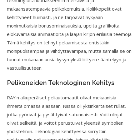
teknologioita luodakseen immersiivisiä ja
mukaansatempaavia pelikokemuksia. Kolikkopelit ovat
kehittyneet huimasti, ja ne tarjoavat nykyään
monimutkaisia bonusominaisuuksia, upeita grafiikoita,
elokuvamaisia animaatioita ja laajan kirjon erilaisia teemoja.
Tämä kehitys on tehnyt pelaamisesta entistäkin
monipuolisempaa ja viihdyttävämpää, mutta samalla se on
tuonut mukanaan uusia kysymyksiä liittyen sääntelyyn ja
vastuullisuuteen.
Pelikoneiden Teknologinen Kehitys
RAY:n alkuperäiset peliautomaatit olivat mekaanisia
ihmeitä omassa ajassaan. Niissä oli yksinkertaiset rullat,
jotka pyörivät ja pysähtyivät satunnaisesti. Voittolinjat
olivat selkeitä, ja voitot perustuivat yleensä symbolien
yhdistelmiin. Teknologian kehittyessä siirryttiin
elektronisiin peliautomaatteihin, joissa käytettiin