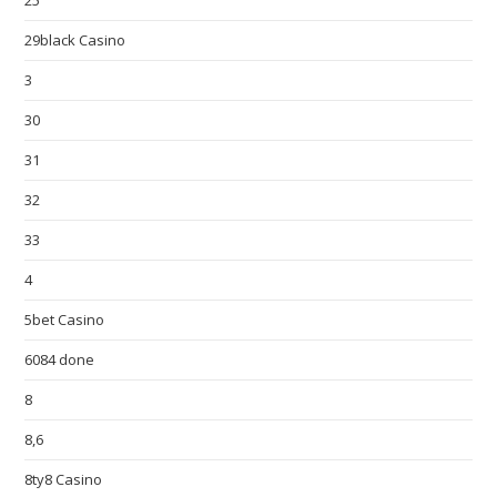
25
29black Casino
3
30
31
32
33
4
5bet Casino
6084 done
8
8,6
8ty8 Casino