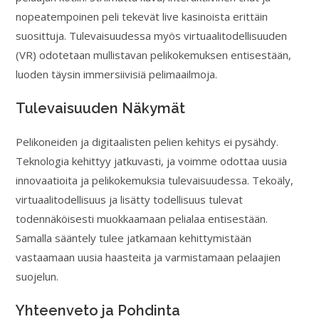
nopeatempoinen peli tekevät live kasinoista erittäin
suosittuja. Tulevaisuudessa myös virtuaalitodellisuuden
(VR) odotetaan mullistavan pelikokemuksen entisestään,
luoden täysin immersiivisiä pelimaailmoja.
Tulevaisuuden Näkymät
Pelikoneiden ja digitaalisten pelien kehitys ei pysähdy.
Teknologia kehittyy jatkuvasti, ja voimme odottaa uusia
innovaatioita ja pelikokemuksia tulevaisuudessa. Tekoäly,
virtuaalitodellisuus ja lisätty todellisuus tulevat
todennäköisesti muokkaamaan pelialaa entisestään.
Samalla sääntely tulee jatkamaan kehittymistään
vastaamaan uusia haasteita ja varmistamaan pelaajien
suojelun.
Yhteenveto ja Pohdinta