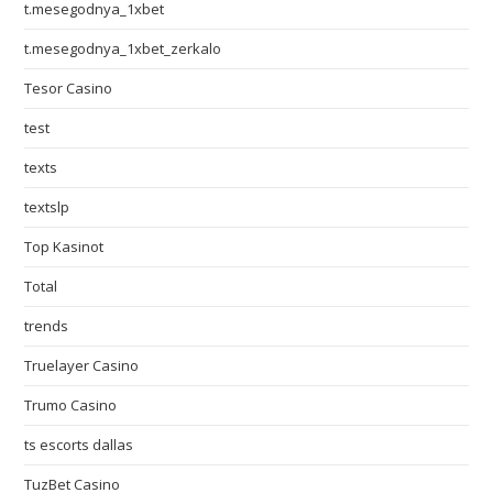
t.mesegodnya_1xbet
t.mesegodnya_1xbet_zerkalo
Tesor Casino
test
texts
textslp
Top Kasinot
Total
trends
Truelayer Casino
Trumo Casino
ts escorts dallas
TuzBet Casino