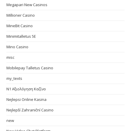
Megapari New Casinos
Millioner Casino
MineBit Casino
Minimitalletus 5E
Mino Casino
misc
Mobilepay Talletus Casino
my_texts
N1 Αξιολόγηση Καζίνο
Nejlepsi Online Kasina
Nejlepší Zahraniční Casino
new