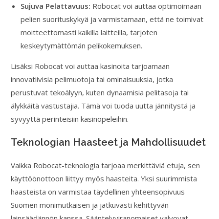
Sujuva Pelattavuus:
Robocat voi auttaa optimoimaan
pelien suorituskykyä ja varmistamaan, että ne toimivat
moitteettomasti kaikilla laitteilla, tarjoten
keskeytymättömän pelikokemuksen.
Lisäksi Robocat voi auttaa kasinoita tarjoamaan
innovatiivisia pelimuotoja tai ominaisuuksia, jotka
perustuvat tekoälyyn, kuten dynaamisia pelitasoja tai
älykkäitä vastustajia. Tämä voi tuoda uutta jännitystä ja
syvyyttä perinteisiin kasinopeleihin.
Teknologian Haasteet ja Mahdollisuudet
Vaikka Robocat-teknologia tarjoaa merkittäviä etuja, sen
käyttöönottoon liittyy myös haasteita. Yksi suurimmista
haasteista on varmistaa täydellinen yhteensopivuus
Suomen monimutkaisen ja jatkuvasti kehittyvän
lainsäädännön kanssa. Sääntelyviranomaiset valvovat