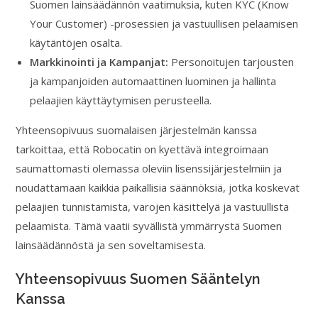
Suomen lainsäädännön vaatimuksia, kuten KYC (Know
Your Customer) -prosessien ja vastuullisen pelaamisen
käytäntöjen osalta.
Markkinointi ja Kampanjat:
Personoitujen tarjousten
ja kampanjoiden automaattinen luominen ja hallinta
pelaajien käyttäytymisen perusteella.
Yhteensopivuus suomalaisen järjestelmän kanssa
tarkoittaa, että Robocatin on kyettävä integroimaan
saumattomasti olemassa oleviin lisenssijärjestelmiin ja
noudattamaan kaikkia paikallisia säännöksiä, jotka koskevat
pelaajien tunnistamista, varojen käsittelyä ja vastuullista
pelaamista. Tämä vaatii syvällistä ymmärrystä Suomen
lainsäädännöstä ja sen soveltamisesta.
Yhteensopivuus Suomen Sääntelyn
Kanssa