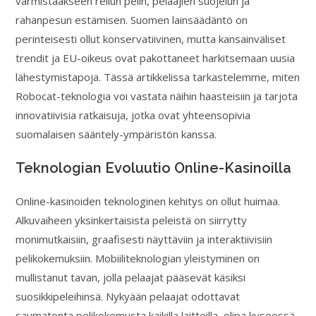
varmistaakseen reilun pelin, pelaajien suojelun ja
rahanpesun estämisen. Suomen lainsäädäntö on
perinteisesti ollut konservatiivinen, mutta kansainväliset
trendit ja EU-oikeus ovat pakottaneet harkitsemaan uusia
lähestymistapoja. Tässä artikkelissa tarkastelemme, miten
Robocat-teknologia voi vastata näihin haasteisiin ja tarjota
innovatiivisia ratkaisuja, jotka ovat yhteensopivia
suomalaisen sääntely-ympäristön kanssa.
Teknologian Evoluutio Online-Kasinoilla
Online-kasinoiden teknologinen kehitys on ollut huimaa.
Alkuvaiheen yksinkertaisista peleistä on siirrytty
monimutkaisiin, graafisesti näyttäviin ja interaktiivisiin
pelikokemuksiin. Mobiiliteknologian yleistyminen on
mullistanut tavan, jolla pelaajat pääsevät käsiksi
suosikkipeleihinsä. Nykyään pelaajat odottavat
saumatonta pelikokemusta kaikilla laitteilla, olipa kyseessä