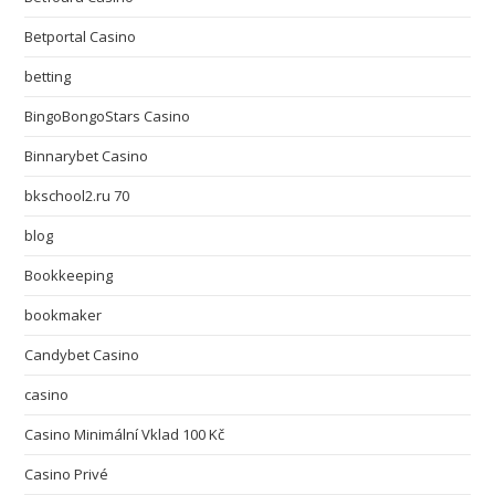
Betportal Casino
betting
BingoBongoStars Casino
Binnarybet Casino
bkschool2.ru 70
blog
Bookkeeping
bookmaker
Candybet Casino
casino
Casino Minimální Vklad 100 Kč
Casino Privé