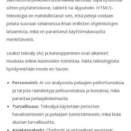
sitten pöytätietokone, tabletti tai älypuhelin. HTML5-
teknologia on mahdollistanut sen, että pelejä voidaan
pelata suoraan selaimessa ilman erillisten ohjelmistojen
lataamista, mikä on parantanut käyttömukavuutta
merkittävästi.
Lisäksi tekoäly (AI) ja koneoppiminen ovat alkaneet
muokata online-kasinoiden toimintaa. Näitä teknologioita
hyödynnetään monin eri tavoin:
Personointi:
AI voi analysoida pelaajien pelitottumuksia
ja tarjota räätälöityjä pelisuosituksia ja bonuksia, mikä
parantaa pelaajakokemusta.
Turvallisuus:
Tekoälyä käytetään petosten
havaitsemiseen ja pelaajien tunnistamiseen, mikä lisää
alustan turvallisuutta.
Asiakaspalvelu:
Chatbotit ja virtuaaliset avustajat