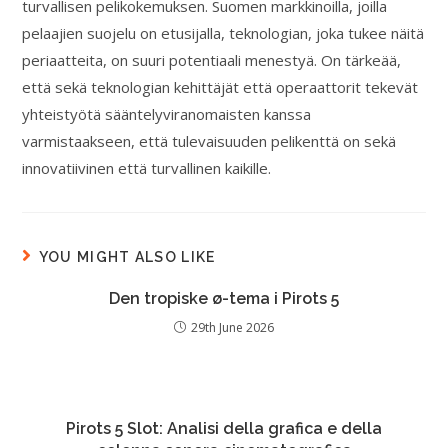
turvallisen pelikokemuksen. Suomen markkinoilla, joilla
pelaajien suojelu on etusijalla, teknologian, joka tukee näitä
periaatteita, on suuri potentiaali menestyä. On tärkeää,
että sekä teknologian kehittäjät että operaattorit tekevät
yhteistyötä sääntelyviranomaisten kanssa
varmistaakseen, että tulevaisuuden pelikenttä on sekä
innovatiivinen että turvallinen kaikille.
YOU MIGHT ALSO LIKE
Den tropiske ø-tema i Pirots 5
29th June 2026
Pirots 5 Slot: Analisi della grafica e della