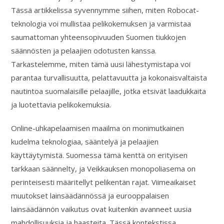
Tässä artikkelissa syvennymme siihen, miten Robocat-
teknologia voi mullistaa pelikokemuksen ja varmistaa
saumattoman yhteensopivuuden Suomen tiukkojen
säännösten ja pelaajien odotusten kanssa.
Tarkastelemme, miten tämä uusi lähestymistapa voi
parantaa turvallisuutta, pelattavuutta ja kokonaisvaltaista
nautintoa suomalaisille pelaajille, jotka etsivät laadukkaita
ja luotettavia pelikokemuksia.
Online-uhkapelaamisen maailma on monimutkainen
kudelma teknologiaa, sääntelyä ja pelaajien
käyttäytymistä. Suomessa tämä kenttä on erityisen
tarkkaan säännelty, ja Veikkauksen monopoliasema on
perinteisesti määritellyt pelikentän rajat. Viimeaikaiset
muutokset lainsäädännössä ja eurooppalaisen
lainsäädännön vaikutus ovat kuitenkin avanneet uusia
mahdollisuuksia ja haasteita. Tässä kontekstissa