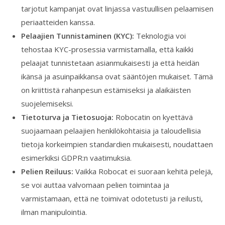
tarjotut kampanjat ovat linjassa vastuullisen pelaamisen
periaatteiden kanssa.
Pelaajien Tunnistaminen (KYC):
Teknologia voi
tehostaa KYC-prosessia varmistamalla, että kaikki
pelaajat tunnistetaan asianmukaisesti ja että heidän
ikänsä ja asuinpaikkansa ovat sääntöjen mukaiset. Tämä
on kriittistä rahanpesun estämiseksi ja alaikäisten
suojelemiseksi.
Tietoturva ja Tietosuoja:
Robocatin on kyettävä
suojaamaan pelaajien henkilökohtaisia ja taloudellisia
tietoja korkeimpien standardien mukaisesti, noudattaen
esimerkiksi GDPR:n vaatimuksia.
Pelien Reiluus:
Vaikka Robocat ei suoraan kehitä pelejä,
se voi auttaa valvomaan pelien toimintaa ja
varmistamaan, että ne toimivat odotetusti ja reilusti,
ilman manipulointia.