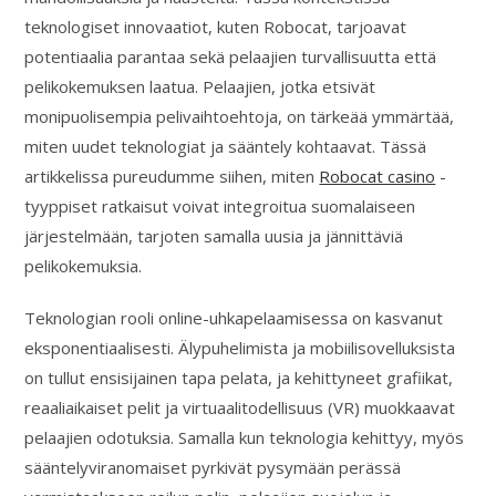
teknologiset innovaatiot, kuten Robocat, tarjoavat
potentiaalia parantaa sekä pelaajien turvallisuutta että
pelikokemuksen laatua. Pelaajien, jotka etsivät
monipuolisempia pelivaihtoehtoja, on tärkeää ymmärtää,
miten uudet teknologiat ja sääntely kohtaavat. Tässä
artikkelissa pureudumme siihen, miten
Robocat casino
-
tyyppiset ratkaisut voivat integroitua suomalaiseen
järjestelmään, tarjoten samalla uusia ja jännittäviä
pelikokemuksia.
Teknologian rooli online-uhkapelaamisessa on kasvanut
eksponentiaalisesti. Älypuhelimista ja mobiilisovelluksista
on tullut ensisijainen tapa pelata, ja kehittyneet grafiikat,
reaaliaikaiset pelit ja virtuaalitodellisuus (VR) muokkaavat
pelaajien odotuksia. Samalla kun teknologia kehittyy, myös
sääntelyviranomaiset pyrkivät pysymään perässä