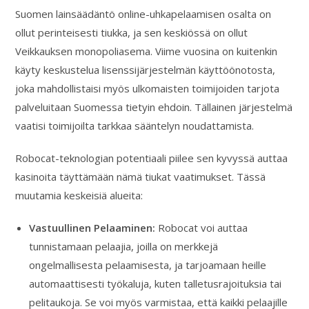
Suomen lainsäädäntö online-uhkapelaamisen osalta on
ollut perinteisesti tiukka, ja sen keskiössä on ollut
Veikkauksen monopoliasema. Viime vuosina on kuitenkin
käyty keskustelua lisenssijärjestelmän käyttöönotosta,
joka mahdollistaisi myös ulkomaisten toimijoiden tarjota
palveluitaan Suomessa tietyin ehdoin. Tällainen järjestelmä
vaatisi toimijoilta tarkkaa sääntelyn noudattamista.
Robocat-teknologian potentiaali piilee sen kyvyssä auttaa
kasinoita täyttämään nämä tiukat vaatimukset. Tässä
muutamia keskeisiä alueita:
Vastuullinen Pelaaminen:
Robocat voi auttaa
tunnistamaan pelaajia, joilla on merkkejä
ongelmallisesta pelaamisesta, ja tarjoamaan heille
automaattisesti työkaluja, kuten talletusrajoituksia tai
pelitaukoja. Se voi myös varmistaa, että kaikki pelaajille