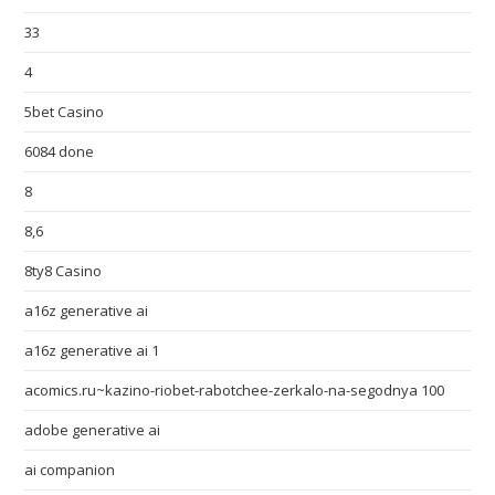
33
4
5bet Casino
6084 done
8
8,6
8ty8 Casino
a16z generative ai
a16z generative ai 1
acomics.ru~kazino-riobet-rabotchee-zerkalo-na-segodnya 100
adobe generative ai
ai companion