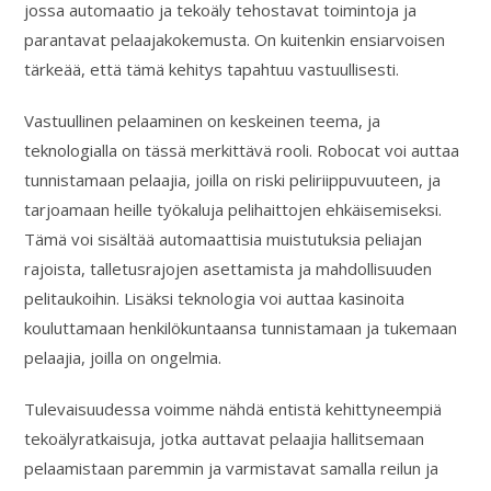
jossa automaatio ja tekoäly tehostavat toimintoja ja
parantavat pelaajakokemusta. On kuitenkin ensiarvoisen
tärkeää, että tämä kehitys tapahtuu vastuullisesti.
Vastuullinen pelaaminen on keskeinen teema, ja
teknologialla on tässä merkittävä rooli. Robocat voi auttaa
tunnistamaan pelaajia, joilla on riski peliriippuvuuteen, ja
tarjoamaan heille työkaluja pelihaittojen ehkäisemiseksi.
Tämä voi sisältää automaattisia muistutuksia peliajan
rajoista, talletusrajojen asettamista ja mahdollisuuden
pelitaukoihin. Lisäksi teknologia voi auttaa kasinoita
kouluttamaan henkilökuntaansa tunnistamaan ja tukemaan
pelaajia, joilla on ongelmia.
Tulevaisuudessa voimme nähdä entistä kehittyneempiä
tekoälyratkaisuja, jotka auttavat pelaajia hallitsemaan
pelaamistaan paremmin ja varmistavat samalla reilun ja