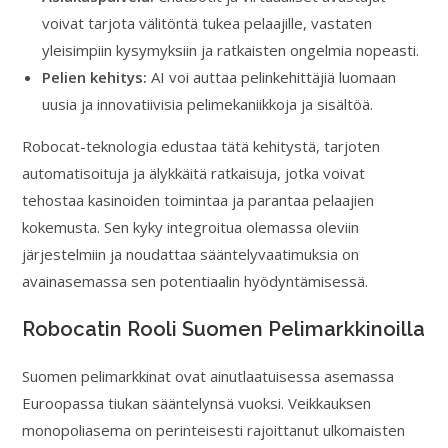
voivat tarjota välitöntä tukea pelaajille, vastaten
yleisimpiin kysymyksiin ja ratkaisten ongelmia nopeasti.
Pelien kehitys:
AI voi auttaa pelinkehittäjiä luomaan
uusia ja innovatiivisia pelimekaniikkoja ja sisältöä.
Robocat-teknologia edustaa tätä kehitystä, tarjoten
automatisoituja ja älykkäitä ratkaisuja, jotka voivat
tehostaa kasinoiden toimintaa ja parantaa pelaajien
kokemusta. Sen kyky integroitua olemassa oleviin
järjestelmiin ja noudattaa sääntelyvaatimuksia on
avainasemassa sen potentiaalin hyödyntämisessä.
Robocatin Rooli Suomen Pelimarkkinoilla
Suomen pelimarkkinat ovat ainutlaatuisessa asemassa
Euroopassa tiukan sääntelynsä vuoksi. Veikkauksen
monopoliasema on perinteisesti rajoittanut ulkomaisten