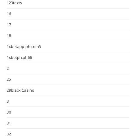
123texts
16
17
18
1xbetapp-ph.com5
1xbetph.ph66
2
25
29black Casino
3
30
31
32