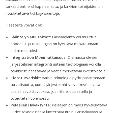
tarkasti online-uhkapelaamista, ja kaikkien toimijoiden on
noudatettava tiukkoja sääntöjä.
Haasteita voivat olla:
Sääntelyn Muutokset:
Lainsäädäntö voi muuttua
nopeasti, ja teknologian on kyettävä mukautumaan
näihin muutoksiin.
Integraation Monimutkaisuus:
Olemassa olevien
järjestelmien integrointi uuteen teknologiaan voi olla
teknisesti haastavaa ja vaatia merkittäviä investointeja.
Tietoturvariskit:
Vaikka teknologia pyrkii parantamaan
turvallisuutta, uudet järjestelmät voivat myös avata
uusia haavoittuvuuksia, jos niitä ei suunnitella ja
toteuteta huolellisesti.
Pelaajien Hyväksyntä:
Pelaajien on myös hyväksyttävä
uudet teknologiat ja luotettava niihin. Läpinäkyvyys ja