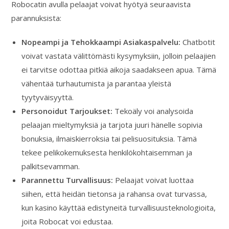
Robocatin avulla pelaajat voivat hyötyä seuraavista
parannuksista:
Nopeampi ja Tehokkaampi Asiakaspalvelu:
Chatbotit
voivat vastata välittömästi kysymyksiin, jolloin pelaajien
ei tarvitse odottaa pitkiä aikoja saadakseen apua. Tämä
vähentää turhautumista ja parantaa yleistä
tyytyväisyyttä.
Personoidut Tarjoukset:
Tekoäly voi analysoida
pelaajan mieltymyksiä ja tarjota juuri hänelle sopivia
bonuksia, ilmaiskierroksia tai pelisuosituksia. Tämä
tekee pelikokemuksesta henkilökohtaisemman ja
palkitsevamman.
Parannettu Turvallisuus:
Pelaajat voivat luottaa
siihen, että heidän tietonsa ja rahansa ovat turvassa,
kun kasino käyttää edistyneitä turvallisuusteknologioita,
joita Robocat voi edustaa.