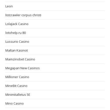
Leon
listcrawler corpus christi
LolaJack Casino
lotohelp.ru 80
Lussurio Casino
Maltan Kasinot
Mamzinobet Casino
Megapari New Casinos
Millioner Casino
MineBit Casino
Minimitalletus 5E
Mino Casino