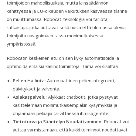
toimijoiden mahdollisuuksia, mutta lainsäädännön
kehittyessä ja EU-oikeuden vaikutuksen kasvaessa tilanne
on muuttumassa. Robocat-teknologia voi tarjota
ratkaisuja, jotka auttavat sekä uusia että olemassa olevia
toimijoita navigoimaan tässä monimutkaisessa
ympäristössä.
Robocatin keskeinen etu on sen kyky automatisoida ja
optimoida erilaisia kasinotoimintoja. Tämä voi sisältää:
Pelien Hallinta:
Automaattinen pelien integrointi,
päivitykset ja valvonta.
Asiakaspalvelu:
Älykkäät chatbotit, jotka pystyvät
käsittelemään monimutkaisempiakin kysymyksiä ja
ohjaamaan pelaajia tarvittaessa ihmisagentille.
Tietoturva ja Sääntelyn Noudattaminen:
Robocat voi
auttaa varmistamaan, että kaikki toiminnot noudattavat