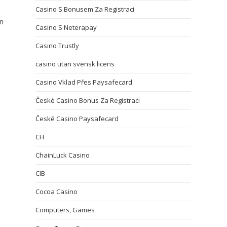
Casino S Bonusem Za Registraci
an
Casino S Neterapay
Casino Trustly
casino utan svensk licens
Casino Vklad Přes Paysafecard
České Casino Bonus Za Registraci
České Casino Paysafecard
CH
ChainLuck Casino
CIB
Cocoa Casino
Computers, Games