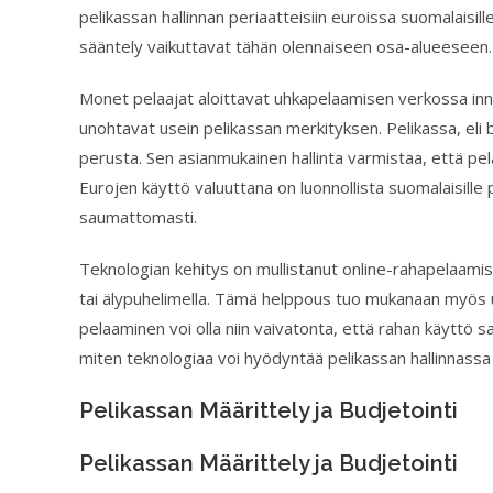
pelikassan hallinnan periaatteisiin euroissa suomalaisille
sääntely vaikuttavat tähän olennaiseen osa-alueeseen.
Monet pelaajat aloittavat uhkapelaamisen verkossa inno
unohtavat usein pelikassan merkityksen. Pelikassa, eli
perusta. Sen asianmukainen hallinta varmistaa, että pela
Eurojen käyttö valuuttana on luonnollista suomalaisille 
saumattomasti.
Teknologian kehitys on mullistanut online-rahapelaamise
tai älypuhelimella. Tämä helppous tuo mukanaan myös uus
pelaaminen voi olla niin vaivatonta, että rahan käyttö
miten teknologiaa voi hyödyntää pelikassan hallinnassa
Pelikassan Määrittely ja Budjetointi
Pelikassan Määrittely ja Budjetointi