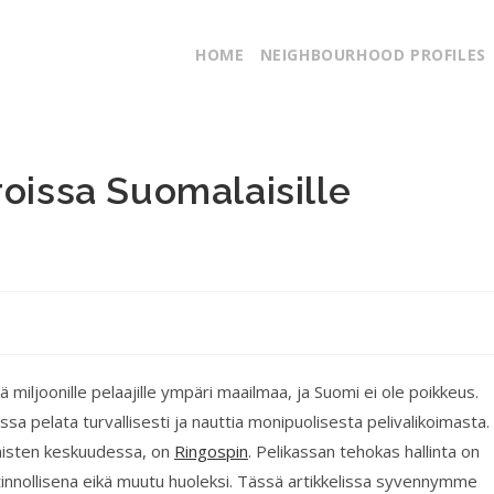
HOME
NEIGHBOURHOOD PROFILES
roissa Suomalaisille
 miljoonille pelaajille ympäri maailmaa, ja Suomi ei ole poikkeus.
issa pelata turvallisesti ja nauttia monipuolisesta pelivalikoimasta.
laisten keskuudessa, on
Ringospin
. Pelikassan tehokas hallinta on
innollisena eikä muutu huoleksi. Tässä artikkelissa syvennymme