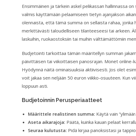
Ensimmäinen ja tärkein askel pelikassan hallinnassa on 
valmis käyttämään pelaamiseen tietyn ajanjakson aikana –
olennaista, että tämä summa on sellaista rahaa, jonka h
merkittävästi taloudelliseen tilanteeseesi tai arkeen. 
laskuihin, ruokaostoksiin tai muihin välttämättömiin men
Budjetointi tarkoittaa tämän määritellyn summan jakami
päivittäisen tai viikoittaisen panosrajan. Monet online-ka
Hyödynnä näitä ominaisuuksia aktiivisesti. Jos olet e
voit jakaa sen neljään 50 euron viikko-osuuteen. Kun v
loppuun asti.
Budjetoinnin Perusperiaatteet
Määrittele realistinen summa:
Käytä vain “ylimäärä
Aseta aikarajoja:
Päätä, kuinka kauan pelaat kerrall
Seuraa kulutusta:
Pidä kirjaa panoksistasi ja tappioi