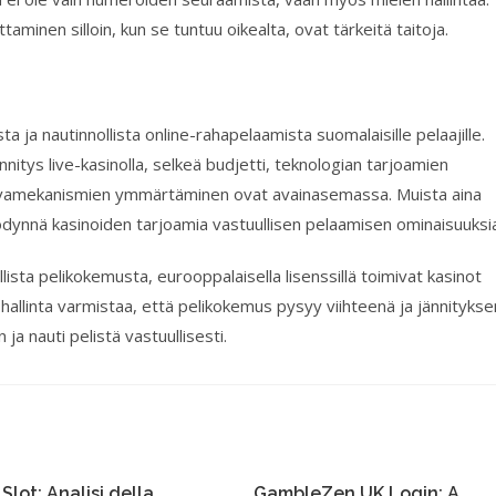
minen silloin, kun se tuntuu oikealta, ovat tärkeitä taitoja.
ta ja nautinnollista online-rahapelaamista suomalaisille pelaajille.
nnitys live-kasinolla, selkeä budjetti, teknologian tarjoamien
urvamekanismien ymmärtäminen ovat avainasemassa. Muista aina
hyödynnä kasinoiden tarjoamia vastuullisen pelaamisen ominaisuuksi
allista pelikokemusta, eurooppalaisella lisenssillä toimivat kasinot
hallinta varmistaa, että pelikokemus pysyy viihteenä ja jännitykse
 ja nauti pelistä vastuullisesti.
 Slot: Analisi della
GambleZen UK Login: A