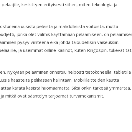
 pelaajille, keskittyen erityisesti siihen, miten teknologia ja
stuneina uusista peleistä ja mahdollisista voitoista, mutta
 budjetti, jonka olet valmis käyttämään pelaamiseen, on pelaamise
aminen pysyy viihteenä eikä johda taloudellisiin vaikeuksiin.
pelaajille, ja useimmat online-kasinot, kuten Ringospin, tukevat tät
n. Nykyään pelaaminen onnistuu helposti tietokoneella, tabletilla
ia haasteita pelikassan hallintaan. Mobiililaitteiden kautta
 saattaa karata käsistä huomaamatta. Siksi onkin tärkeää ymmärtää,
 ja mitkä ovat sääntelyn tarjoamat turvamekanismit.