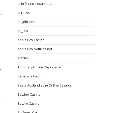
ai in finance examples 1
AI News
n.
ai-girlfriend
n
all_BAz
Apple Pay Casino
Apple Pay Nettikasinot
articles
Automaty Online Paysafecard
e.
Bananzia Casino
Beste Ausländische Online Casinos
Betcleo Casino
n
Betero Casino
Betfouru Casino