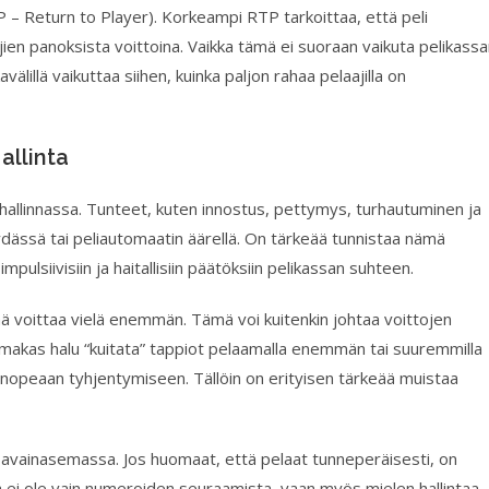
– Return to Player). Korkeampi RTP tarkoittaa, että peli
ien panoksista voittoina. Vaikka tämä ei suoraan vaikuta pelikass
avälillä vaikuttaa siihen, kuinka paljon rahaa pelaajilla on
allinta
hallinnassa. Tunteet, kuten innostus, pettymys, turhautuminen ja
dässä tai peliautomaatin äärellä. On tärkeää tunnistaa nämä
mpulsiivisiin ja haitallisiin päätöksiin pelikassan suhteen.
ää voittaa vielä enemmän. Tämä voi kuitenkin johtaa voittojen
imakas halu “kuitata” tappiot pelaamalla enemmän tai suuremmilla
n nopeaan tyhjentymiseen. Tällöin on erityisen tärkeää muistaa
n avainasemassa. Jos huomaat, että pelaat tunneperäisesti, on
ta ei ole vain numeroiden seuraamista, vaan myös mielen hallintaa.