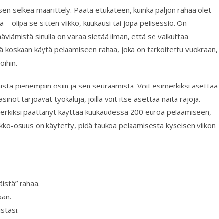
sen selkeä määrittely. Päätä etukäteen, kuinka paljon rahaa olet
 olipa se sitten viikko, kuukausi tai jopa pelisessio. On
äviämistä sinulla on varaa sietää ilman, että se vaikuttaa
Älä koskaan käytä pelaamiseen rahaa, joka on tarkoitettu vuokraan,
oihin.
sta pienempiin osiin ja sen seuraamista. Voit esimerkiksi asettaa
sinot tarjoavat työkaluja, joilla voit itse asettaa näitä rajoja.
simerkiksi päättänyt käyttää kuukaudessa 200 euroa pelaamiseen,
iikko-osuus on käytetty, pidä taukoa pelaamisesta kyseisen viikon
istä” rahaa.
aan.
stasi.