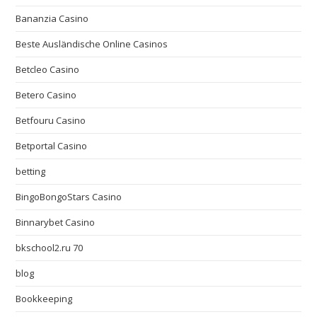
Bananzia Casino
Beste Ausländische Online Casinos
Betcleo Casino
Betero Casino
Betfouru Casino
Betportal Casino
betting
BingoBongoStars Casino
Binnarybet Casino
bkschool2.ru 70
blog
Bookkeeping