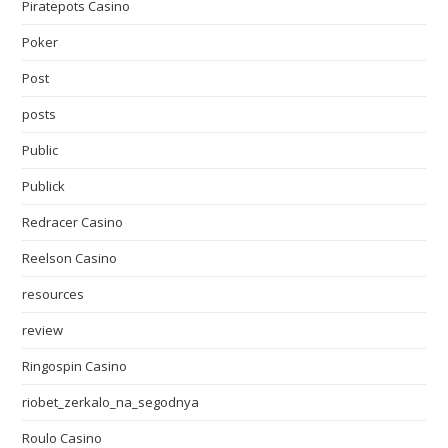
Piratepots Casino
Poker
Post
posts
Public
Publick
Redracer Casino
Reelson Casino
resources
review
Ringospin Casino
riobet_zerkalo_na_segodnya
Roulo Casino