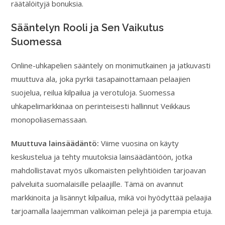
räätälöityjä bonuksia.
Sääntelyn Rooli ja Sen Vaikutus
Suomessa
Online-uhkapelien sääntely on monimutkainen ja jatkuvasti
muuttuva ala, joka pyrkii tasapainottamaan pelaajien
suojelua, reilua kilpailua ja verotuloja. Suomessa
uhkapelimarkkinaa on perinteisesti hallinnut Veikkaus
monopoliasemassaan.
Muuttuva lainsäädäntö:
Viime vuosina on käyty
keskustelua ja tehty muutoksia lainsäädäntöön, jotka
mahdollistavat myös ulkomaisten peliyhtiöiden tarjoavan
palveluita suomalaisille pelaajille. Tämä on avannut
markkinoita ja lisännyt kilpailua, mikä voi hyödyttää pelaajia
tarjoamalla laajemman valikoiman pelejä ja parempia etuja.