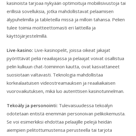
kasinoista tarjoaa nykyään optimoituja mobiilisivustoja tai
erillisiä sovelluksia, jotka mahdollistavat pelaamisen
älypuhelimilla ja tableteilla missä ja milloin tahansa. Pelien
tulee toimia moitteettomasti eri laitteilla ja
käyttöjärjestelmillä.
Live-kasino:
Live-kasinopelit, joissa oikeat jakajat
pyörittävät peliä reaaliajassa ja pelaajat voivat osallistua
pelin kulkuun chat-toiminnon kautta, ovat kasvattaneet
suosiotaan valtavasti. Teknologia mahdollistaa
korkealaatuisen videostreamauksen ja reaaliaikaisen
vuorovaikutuksen, mikä luo autenttisen kasinotunnelman.
Tekoäly ja personointi:
Tulevaisuudessa tekoälyn
odotetaan entistä enemmän personoivan pelikokemusta.
Se voi esimerkiksi ehdottaa pelaajille pelejä heidän
aiempien pelitottumustensa perusteella tai tarjota