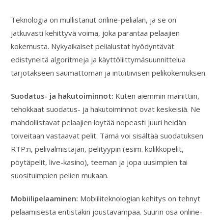
Teknologia on mullistanut online-pelialan, ja se on
jatkuvasti kehittyvä voima, joka parantaa pelaajien
kokemusta. Nykyaikaiset pelialustat hyödyntävät
edistyneitä algoritmeja ja käyttöliittymäsuunnittelua
tarjotakseen saumattoman ja intuitiivisen pelikokemuksen.
Suodatus- ja hakutoiminnot:
Kuten aiemmin mainittiin,
tehokkaat suodatus- ja hakutoiminnot ovat keskeisiä. Ne
mahdollistavat pelaajien löytää nopeasti juuri heidän
toiveitaan vastaavat pelit. Tämä voi sisältää suodatuksen
RTP:n, pelivalmistajan, pelityypin (esim. kolikkopelit,
pöytäpelit, live-kasino), teeman ja jopa uusimpien tai
suosituimpien pelien mukaan.
Mobiilipelaaminen:
Mobiiliteknologian kehitys on tehnyt
pelaamisesta entistäkin joustavampaa. Suurin osa online-