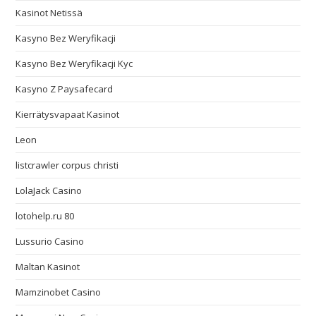
Kasinot Netissä
Kasyno Bez Weryfikacji
Kasyno Bez Weryfikacji Kyc
Kasyno Z Paysafecard
Kierrätysvapaat Kasinot
Leon
listcrawler corpus christi
LolaJack Casino
lotohelp.ru 80
Lussurio Casino
Maltan Kasinot
Mamzinobet Casino