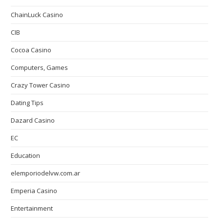
ChainLuck Casino
CIB
Cocoa Casino
Computers, Games
Crazy Tower Сasino
Dating Tips
Dazard Casino
EC
Education
elemporiodelvw.com.ar
Emperia Casino
Entertainment