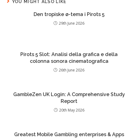
YOU MIGHT ALSO LIKE
Den tropiske ø-tema i Pirots 5
29th June 2026
Pirots 5 Slot: Analisi della grafica e della
colonna sonora cinematografica
26th June 2026
GambleZen UK Login: A Comprehensive Study
Report
20th May 2026
Greatest Mobile Gambling enterprises & Apps