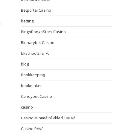
Betportal Casino
betting
i
BingoBongoStars Casino
Binnarybet Casino
bkschool2.ru 70
blog
Bookkeeping
bookmaker
Candybet Casino
casino
Casino Minimální Vklad 100 Kč
Casino Privé