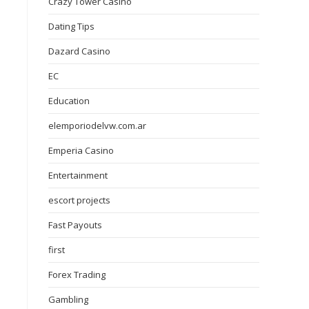
Crazy Tower Сasino
Dating Tips
Dazard Casino
EC
Education
elemporiodelvw.com.ar
Emperia Casino
Entertainment
escort projects
Fast Payouts
first
Forex Trading
Gambling