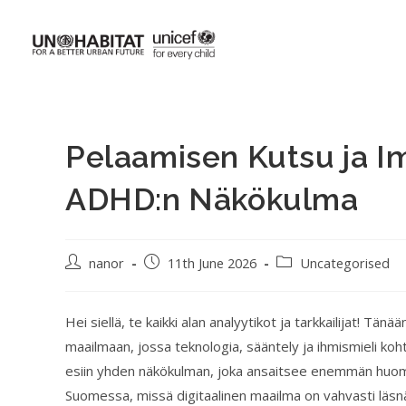
Pelaamisen Kutsu ja Im
ADHD:n Näkökulma
nanor
11th June 2026
Uncategorised
Hei siellä, te kaikki alan analyytikot ja tarkkailijat!
maailmaan, jossa teknologia, sääntely ja ihmismieli k
esiin yhden näkökulman, joka ansaitsee enemmän huomi
Suomessa, missä digitaalinen maailma on vahvasti läsn