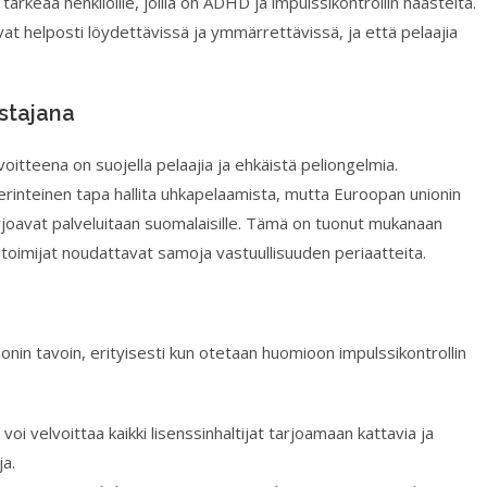
rkeää henkilöille, joilla on ADHD ja impulssikontrollin haasteita.
at helposti löydettävissä ja ymmärrettävissä, ja että pelaajia
stajana
itteena on suojella pelaajia ja ehkäistä peliongelmia.
rinteinen tapa hallita uhkapelaamista, mutta Euroopan unionin
joavat palveluitaan suomalaisille. Tämä on tuonut mukanaan
 toimijat noudattavat samoja vastuullisuuden periaatteita.
nin tavoin, erityisesti kun otetaan huomioon impulssikontrollin
voi velvoittaa kaikki lisenssinhaltijat tarjoamaan kattavia ja
ja.