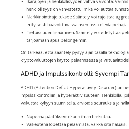
Ikärajojen ja henkilöllisyyden vahva valvonta: Varmis
henkilöllisyys on vahvistettu, mikä voi auttaa tunnis
Markkinointirajoitukset: Sääntely voi rajoittaa aggre
erityisesti haavoittuvassa asemassa olevia pelaajia.
Tietoisuuden lisääminen: Sääntely voi edellyttää peli
tarjoamaan apua peliongelmiin.
On tärkeää, että sääntely pysyy ajan tasalla teknolog
kryptovaluuttojen käyttö pelaamisessa ja virtuaalitode
ADHD ja Impulssikontrolli: Syvempi Ta
ADHD (Attention Deficit Hyperactivity Disorder) on neu
impulssikontrolliin ja hyperaktiivisuuteen. Henkilöillä, j
vaikuttaa kykyyn suunnitella, arvioida seurauksia ja hal
Nopeana päätöksentekona ilman harkintaa.
Vaikeutena lopettaa pelaamista, vaikka sitä haluaisi.