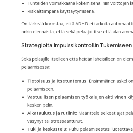
Tunteiden voimakkaana kokemisena, niin voittojen ku
Riskialttiimpana käyttäytymisenä.
On tärkeää korostaa, että ADHD ei tarkoita automaattise
onkin olennaista, että sekä pelaajat itse että alan ammat
Strategioita Impulssikontrollin Tukemiseen
Sekä pelaajille itselleen että heidän läheisilleen on olem
pelaamisessa:
Tietoisuus ja itsetuntemus:
Ensimmäinen askel on
pelaamiseen.
Vastuullisen pelaamisen työkalujen aktiivinen kä
kesken pelin.
Aikataulutus ja rutiinit:
Määrittele selkeät ajat pelaa
väsynyt tai stressaantunut.
Tuki ja keskustelu:
Puhu pelaamisestasi luotettava