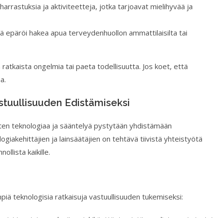
arrastuksia ja aktiviteetteja, jotka tarjoavat mielihyvää ja
ä epäröi hakea apua terveydenhuollon ammattilaisilta tai
a ratkaista ongelmia tai paeta todellisuutta. Jos koet, että
a.
stuullisuuden Edistämiseksi
iten teknologiaa ja sääntelyä pystytään yhdistämään
ogiakehittäjien ja lainsäätäjien on tehtävä tiivistä yhteistyötä
llista kaikille.
ä teknologisia ratkaisuja vastuullisuuden tukemiseksi: