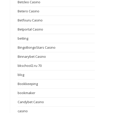
Betcleo Casino
Betero Casino
Betfouru Casino
Betportal Casino
betting
BingoBongoStars Casino
Binnarybet Casino
bkschool2.ru 70
blog
Bookkeeping
bookmaker
Candybet Casino
casino