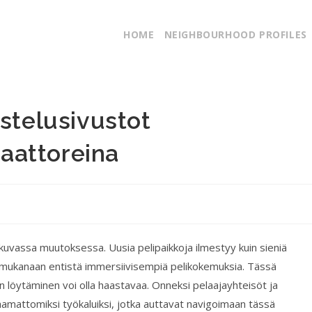
HOME
NEIGHBOURHOOD PROFILES
ostelusivustot
aattoreina
kuvassa muutoksessa. Uusia pelipaikkoja ilmestyy kuin sieniä
en mukanaan entistä immersiivisempiä pelikokemuksia. Tässä
 löytäminen voi olla haastavaa. Onneksi pelaajayhteisöt ja
mattomiksi työkaluiksi, jotka auttavat navigoimaan tässä