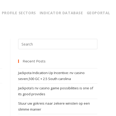
PROFILE SECTORS
INDICATOR DATABASE
GEOPORTAL
Recent Posts
Jackpota Indication-Up Incentive: nv casino
seven,500 GC + 2.5 South carolina
Jackpota’s nv casino game possibilities is one of
its good provides
Stuur uw gokreis naar zekere winsten op een
slimme manier