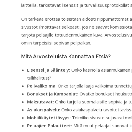
laitteilla, tarkistavat lisenssit ja turvallisuusprotokolla
On tärkeää erottaa toisistaan aidosti riippumattomat a
sivustot ilmoittavat selkeästi, jos ne saavat komissio
tarjota pelaajille totuudenmukainen kuva. Arvostelusivu
omiin tarpeisiisi sopivan pelipaikan.
Mitä Arvosteluista Kannattaa Etsiä?
Lisenssi ja Sääntely:
Onko kasinolla asianmukainen p
tullihallitus)?
Pelivalikoima:
Onko tarjolla laaja valikoima tunnettu
Bonukset ja Kampanjat:
Ovatko bonukset houkuttele
Maksutavat:
Onko tarjolla suomalaisille sopivia ja t
Asiakaspalvelu:
Onko asiakaspalvelu tavoitettaviss
Mobiilikäytettävyys:
Toimiiko sivusto sujuvasti mobii
Pelaajien Palautteet:
Mitä muut pelaajat sanovat 