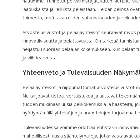
nautimme. Tunnetut pelivalmistajat, kuten NetEnt, Mic
laadukkaista ja reiluista peleistään. Heidän pelinsä ova
toimesta, mikä takaa niiden satunnaisuuden ja reiluude
Arvostelusivustot ja pelaajayhteisöt seuraavat myös peli
innovatiivisuutta ja pelattavuutta. On tärkeää tunnistaa 
heijastuu suoraan pelaajan kokemukseen. Kun pelaat tun
ja viihdearvosta.
Yhteenveto ja Tulevaisuuden Näkymä
Pelaajayhteisöt ja riippumattomat arvostelusivustot 
Ne tarjoavat tietoa, vertaistukea ja auttavat tekemään 
tuoden mukanaan uusia pelikokemuksia ja haasteita, joih
hyödyntämällä yhteisöjen ja arvostelujen tarjoamaa tiet
Tulevaisuudessa voimme odottaa entistäkin innovatiiv
mahdollisesti uusia sääntelymalleja, jotka vastaavat te