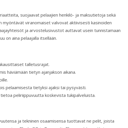
riaatteita, suojaavat pelaajien henkilö- ja maksutietoja sekä
in myöntävät viranomaiset valvovat aktiivisesti kasinoiden
elaajayhteisöt ja arvostelusivustot auttavat usein tunnistamaan
uu on aina pelaajalla itsellään.
ukausittaiset talletusrajat.
is häviämään tietyn ajanjakson aikana.
ille.
s pelaamisesta tietyksi ajaksi tai pysyvästi.
 tietoa peliriippuvuutta koskevista tukipalveluista.
uutensa ja tekninen osaamisensa tuottavat ne pelit, joista