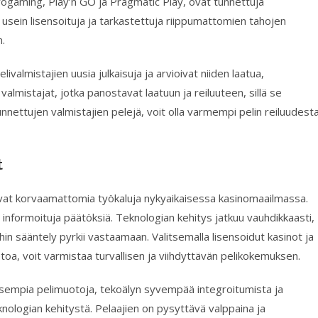
rogaming, Play’n GO ja Pragmatic Play, ovat tunnettuja
t usein lisensoituja ja tarkastettuja riippumattomien tahojen
n.
valmistajien uusia julkaisuja ja arvioivat niiden laatua,
valmistajat, jotka panostavat laatuun ja reiluuteen, sillä se
nettujen valmistajien pelejä, voit olla varmempi pelin reiluudest
t
ovat korvaamattomia työkaluja nykyaikaisessa kasinomaailmassa.
informoituja päätöksiä. Teknologian kehitys jatkuu vauhdikkaasti,
in sääntely pyrkii vastaamaan. Valitsemalla lisensoidut kasinot ja
oa, voit varmistaa turvallisen ja viihdyttävän pelikokemuksen.
isempia pelimuotoja, tekoälyn syvempää integroitumista ja
knologian kehitystä. Pelaajien on pysyttävä valppaina ja