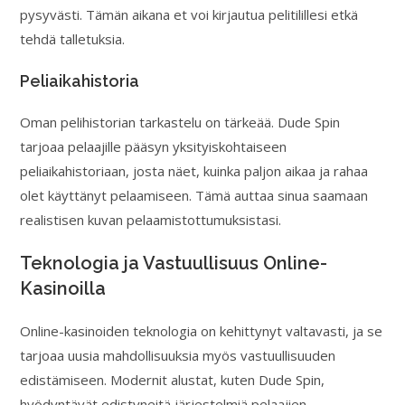
pysyvästi. Tämän aikana et voi kirjautua pelitilillesi etkä
tehdä talletuksia.
Peliaikahistoria
Oman pelihistorian tarkastelu on tärkeää. Dude Spin
tarjoaa pelaajille pääsyn yksityiskohtaiseen
peliaikahistoriaan, josta näet, kuinka paljon aikaa ja rahaa
olet käyttänyt pelaamiseen. Tämä auttaa sinua saamaan
realistisen kuvan pelaamistottumuksistasi.
Teknologia ja Vastuullisuus Online-
Kasinoilla
Online-kasinoiden teknologia on kehittynyt valtavasti, ja se
tarjoaa uusia mahdollisuuksia myös vastuullisuuden
edistämiseen. Modernit alustat, kuten Dude Spin,
hyödyntävät edistyneitä järjestelmiä pelaajien