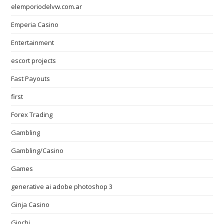
elemporiodelvw.com.ar
Emperia Casino
Entertainment
escort projects
Fast Payouts
first
Forex Trading
Gambling
Gambling/Casino
Games
generative ai adobe photoshop 3
Ginja Casino
Giochi