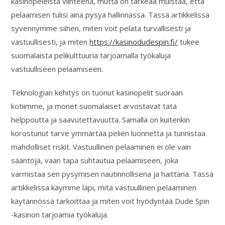
kasinopeleistä viihteenä, mutta on tärkeää muistaa, että
pelaamisen tulisi aina pysyä hallinnassa. Tässä artikkelissa
syvennymme siihen, miten voit pelata turvallisesti ja
vastuullisesti, ja miten
https://kasinodudespin.fi/
tukee
suomalaista pelikulttuuria tarjoamalla työkaluja
vastuulliseen pelaamiseen.
Teknologian kehitys on tuonut kasinopelit suoraan
kotiimme, ja monet suomalaiset arvostavat tätä
helppoutta ja saavutettavuutta. Samalla on kuitenkin
korostunut tarve ymmärtää pelien luonnetta ja tunnistaa
mahdolliset riskit. Vastuullinen pelaaminen ei ole vain
sääntöjä, vaan tapa suhtautua pelaamiseen, joka
varmistaa sen pysymisen nautinnollisena ja haittana. Tässä
artikkelissa käymme läpi, mitä vastuullinen pelaaminen
käytännössä tarkoittaa ja miten voit hyödyntää Dude Spin
-kasinon tarjoamia työkaluja.