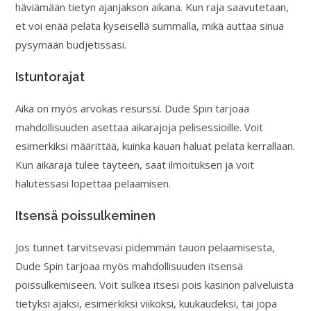
häviämään tietyn ajanjakson aikana. Kun raja saavutetaan,
et voi enää pelata kyseisellä summalla, mikä auttaa sinua
pysymään budjetissasi.
Istuntorajat
Aika on myös arvokas resurssi. Dude Spin tarjoaa
mahdollisuuden asettaa aikarajoja pelisessioille. Voit
esimerkiksi määrittää, kuinka kauan haluat pelata kerrallaan.
Kun aikaraja tulee täyteen, saat ilmoituksen ja voit
halutessasi lopettaa pelaamisen.
Itsensä poissulkeminen
Jos tunnet tarvitsevasi pidemmän tauon pelaamisesta,
Dude Spin tarjoaa myös mahdollisuuden itsensä
poissulkemiseen. Voit sulkea itsesi pois kasinon palveluista
tietyksi ajaksi, esimerkiksi viikoksi, kuukaudeksi, tai jopa