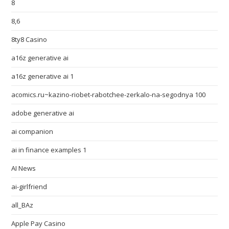
8
8,6
8ty8 Casino
a16z generative ai
a16z generative ai 1
acomics.ru~kazino-riobet-rabotchee-zerkalo-na-segodnya 100
adobe generative ai
ai companion
ai in finance examples 1
AI News
ai-girlfriend
all_BAz
Apple Pay Casino