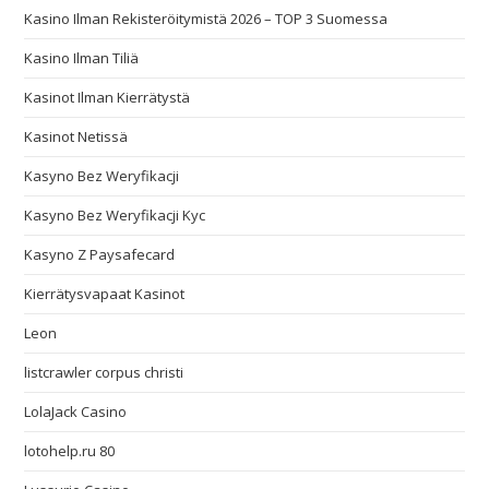
Kasino Ilman Rekisteröitymistä 2026 – TOP 3 Suomessa
Kasino Ilman Tiliä
Kasinot Ilman Kierrätystä
Kasinot Netissä
Kasyno Bez Weryfikacji
Kasyno Bez Weryfikacji Kyc
Kasyno Z Paysafecard
Kierrätysvapaat Kasinot
Leon
listcrawler corpus christi
LolaJack Casino
lotohelp.ru 80