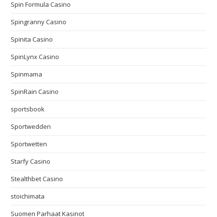
Spin Formula Casino
Spingranny Casino
Spinita Casino
SpinLynx Casino
Spinmama
SpinRain Casino
sportsbook
Sportwedden
Sportwetten
Starfy Casino
Stealthbet Casino
stoichimata
Suomen Parhaat Kasinot