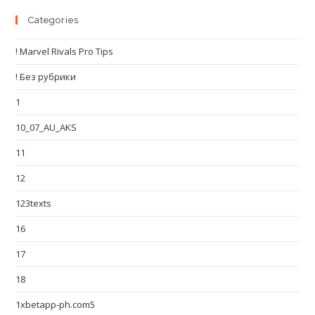
Categories
! Marvel Rivals Pro Tips
! Без рубрики
1
10_07_AU_AKS
11
12
123texts
16
17
18
1xbetapp-ph.com5