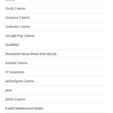
Godz Casino
Golazzo Casino
Golisimo Casino
Google Pay Casino
IGAMING
Ilmaiskierroksia Ilman Kierrätystä
Instant Casino
IT Vacancies
JetSetSpins Casino
Jeux
JSlotz Casino
Kaikki Nettikasinot Malta