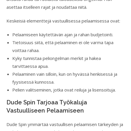
asettaa itselleen rajat ja noudattaa niitä.
Keskeisiä elementtejä vastuullisessa pelaamisessa ovat:
Pelaamiseen käytettävän ajan ja rahan budjetointi.
Tietoisuus siitä, että pelaaminen ei ole varma tapa
voittaa rahaa.
Kyky tunnistaa peliongelman merkit ja hakea
tarvittaessa apua.
Pelaaminen vain silloin, kun on hyvässä henkisessä ja
fyysisessä kunnossa.
Pelien valitseminen, jotka ovat reiluja ja lisensoituja.
Dude Spin Tarjoaa Työkaluja
Vastuulliseen Pelaamiseen
Dude Spin ymmärtää vastuullisen pelaamisen tärkeyden ja