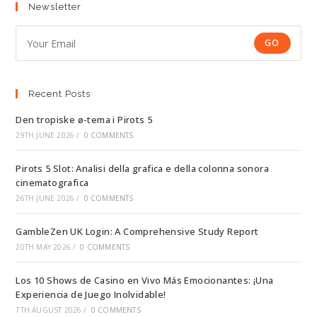
Newsletter
GO
Recent Posts
Den tropiske ø-tema i Pirots 5
29TH JUNE 2026
/
0 COMMENTS
Pirots 5 Slot: Analisi della grafica e della colonna sonora
cinematografica
26TH JUNE 2026
/
0 COMMENTS
GambleZen UK Login: A Comprehensive Study Report
20TH MAY 2026
/
0 COMMENTS
Los 10 Shows de Casino en Vivo Más Emocionantes: ¡Una
Experiencia de Juego Inolvidable!
7TH AUGUST 2026
/
0 COMMENTS