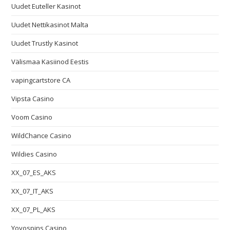
Uudet Euteller Kasinot
Uudet Nettikasinot Malta
Uudet Trustly Kasinot
Välismaa Kasiinod Eestis
vapingcartstore CA
Vipsta Casino
Voom Casino
WildChance Casino
Wildies Casino
XX_07_ES_AKS
XX_07_IT_AKS
XX_07_PL_AKS
Yoyospins Casino