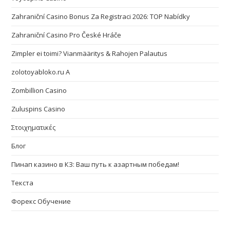
Zahraniční Casino Bonus Za Registraci 2026: TOP Nabídky
Zahraniční Casino Pro České Hráče
Zimpler ei toimi? Vianmääritys & Rahojen Palautus
zolotoyabloko.ru A
Zombillion Casino
Zuluspins Casino
Στοιχηματικές
Блог
Пинап казино в КЗ: Ваш путь к азартным победам!
Текста
Форекс Обучение