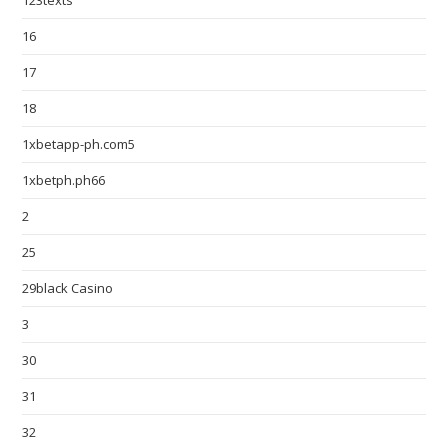
123texts
16
17
18
1xbetapp-ph.com5
1xbetph.ph66
2
25
29black Casino
3
30
31
32