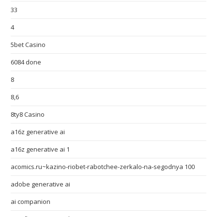
33
4
5bet Casino
6084 done
8
8,6
8ty8 Casino
a16z generative ai
a16z generative ai 1
acomics.ru~kazino-riobet-rabotchee-zerkalo-na-segodnya 100
adobe generative ai
ai companion