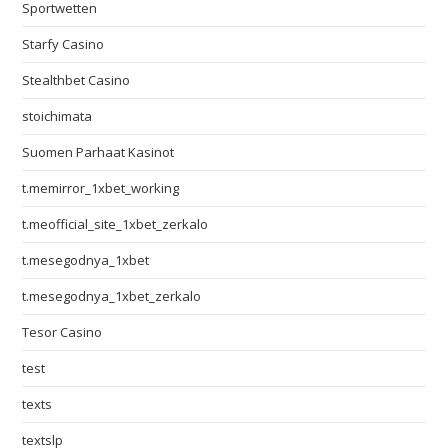
Sportwetten
Starfy Casino
Stealthbet Casino
stoichimata
Suomen Parhaat Kasinot
t.memirror_1xbet_working
t.meofficial_site_1xbet_zerkalo
t.mesegodnya_1xbet
t.mesegodnya_1xbet_zerkalo
Tesor Casino
test
texts
textslp