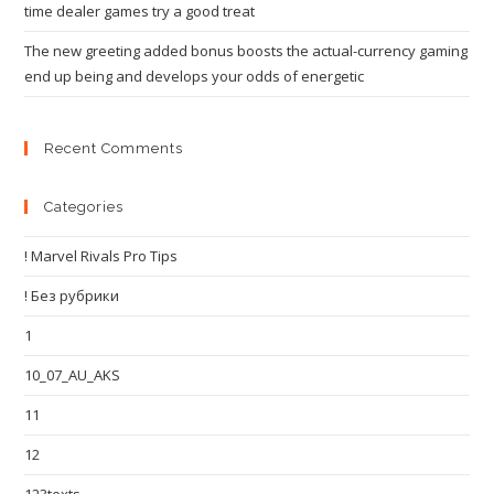
time dealer games try a good treat
The new greeting added bonus boosts the actual-currency gaming
end up being and develops your odds of energetic
Recent Comments
Categories
! Marvel Rivals Pro Tips
! Без рубрики
1
10_07_AU_AKS
11
12