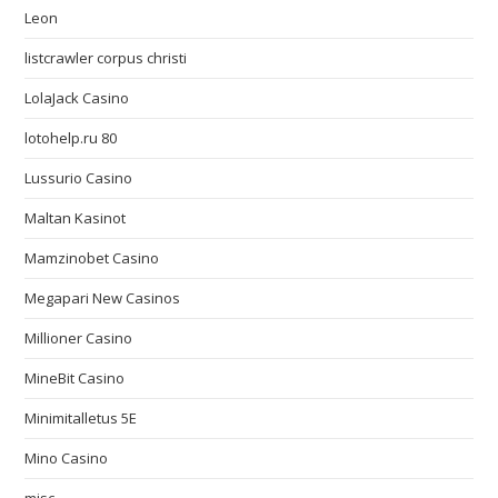
Leon
listcrawler corpus christi
LolaJack Casino
lotohelp.ru 80
Lussurio Casino
Maltan Kasinot
Mamzinobet Casino
Megapari New Casinos
Millioner Casino
MineBit Casino
Minimitalletus 5E
Mino Casino