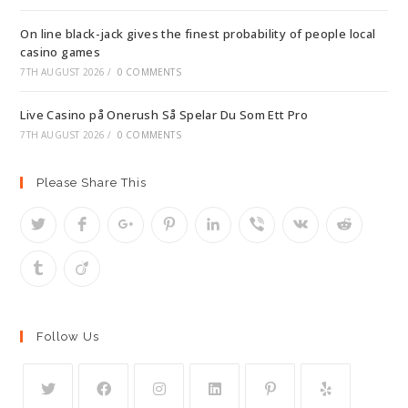
On line black-jack gives the finest probability of people local
casino games
7TH AUGUST 2026
/
0 COMMENTS
Live Casino på Onerush Så Spelar Du Som Ett Pro
7TH AUGUST 2026
/
0 COMMENTS
Please Share This
Follow Us