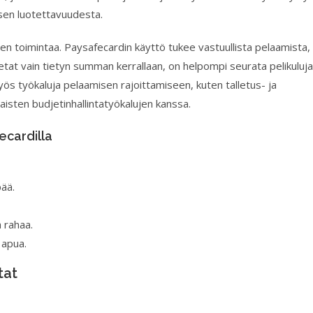
 sen luotettavuudesta.
en toimintaa. Paysafecardin käyttö tukee vastuullista pelaamista,
letat vain tietyn summan kerrallaan, on helpompi seurata pelikuluja
yös työkaluja pelaamisen rajoittamiseen, kuten talletus- ja
aisten budjetinhallintatyökalujen kanssa.
ecardilla
pää.
 rahaa.
 apua.
tat