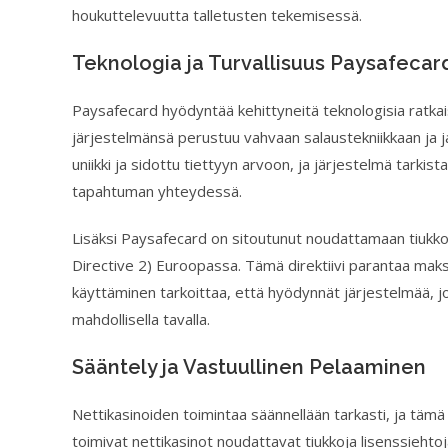
houkuttelevuutta talletusten tekemisessä.
Teknologia ja Turvallisuus Paysafecard
Paysafecard hyödyntää kehittyneitä teknologisia ratkai
järjestelmänsä perustuu vahvaan salaustekniikkaan ja 
uniikki ja sidottu tiettyyn arvoon, ja järjestelmä tarkis
tapahtuman yhteydessä.
Lisäksi Paysafecard on sitoutunut noudattamaan tiukko
Directive 2) Euroopassa. Tämä direktiivi parantaa maksu
käyttäminen tarkoittaa, että hyödynnät järjestelmää, jo
mahdollisella tavalla.
Sääntely ja Vastuullinen Pelaaminen
Nettikasinoiden toimintaa säännellään tarkasti, ja tä
toimivat nettikasinot noudattavat tiukkoja lisenssiehto