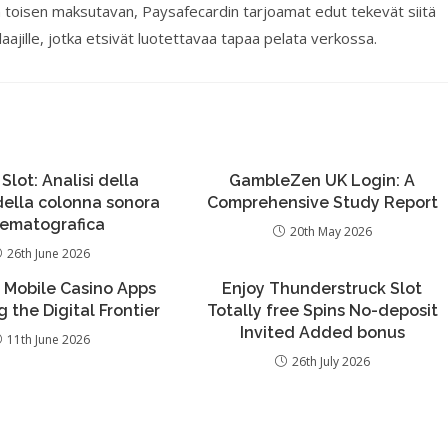
kin toisen maksutavan, Paysafecardin tarjoamat edut tekevät siitä
ajille, jotka etsivät luotettavaa tapaa pelata verkossa.
 Slot: Analisi della
GambleZen UK Login: A
 della colonna sonora
Comprehensive Study Report
nematografica
20th May 2026
26th June 2026
 Mobile Casino Apps
Enjoy Thunderstruck Slot
 the Digital Frontier
Totally free Spins No-deposit
Invited Added bonus
11th June 2026
26th July 2026