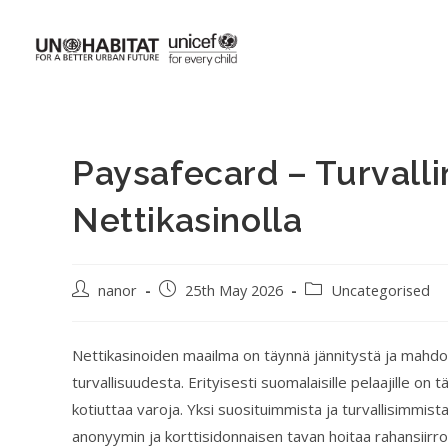
Paysafecard – Turvall
Nettikasinolla
nanor
25th May 2026
Uncategorised
Nettikasinoiden maailma on täynnä jännitystä ja mahdol
turvallisuudesta. Erityisesti suomalaisille pelaajille on 
kotiuttaa varoja. Yksi suosituimmista ja turvallisimmi
anonyymin ja korttisidonnaisen tavan hoitaa rahansiir