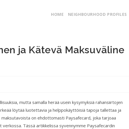
HOME
NEIGHBOURHOOD PROFILES
inen ja Kätevä Maksuväline
lisuuksia, mutta samalla herää usein kysymyksiä rahansiirtojen
tärkeää löytää luotettavia ja helppokäyttöisiä tapoja tallettaa ja
sta maksutavoista on ehdottomasti Paysafecard, joka tarjoaa
rot verkossa. Tässä artikkelissa syvennymme Paysafecardin