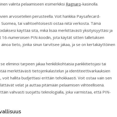
mainen valinta pelaamiseen esimerkiksi
Ragnaro
-kasinolla.
vien arvosetelien perusteella. Voit hankkia Paysafecard-
 Suomea, tai vaihtoehtoisesti ostaa niitä verkosta. Tämä
voidaksesi käyttää sitä, mikä lisää merkittävästi yksityisyyttäsi ja
at 16-numeroisen PIN-koodin, jota käytät sitten talletuksen
ainoa tieto, jonka sinun tarvitsee jakaa, ja se on kertakäyttöinen
 se eliminoi tarpeen jakaa henkilökohtaisia pankkitietojasi tai
tää merkittävästi tietojenkalastelun ja identiteettivarkauksien
voit hallita budjettiasi erittäin tehokkaasti. Voit ostaa vain sen
lättävät velat ja auttaa pitämään pelaamisen viihteellisenä.
täin vahvasti suojattu teknologialla, joka varmistaa, että PIN-
vallisuus