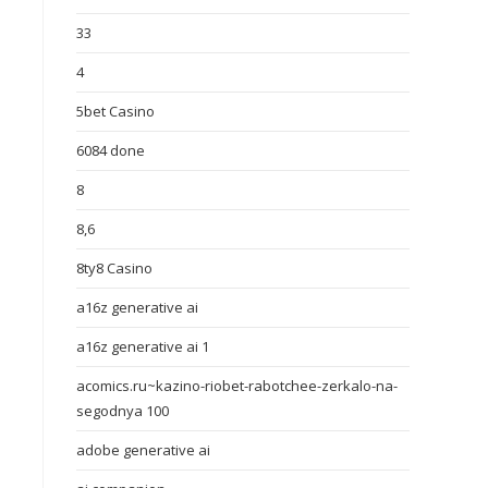
33
4
5bet Casino
6084 done
8
8,6
8ty8 Casino
a16z generative ai
a16z generative ai 1
acomics.ru~kazino-riobet-rabotchee-zerkalo-na-
segodnya 100
adobe generative ai