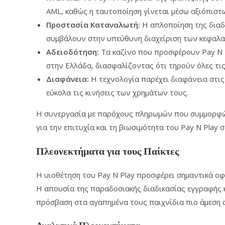
AML, καθώς η ταυτοποίηση γίνεται μέσω αξιόπιστ
Προστασία Καταναλωτή:
Η απλοποίηση της διαδ
συμβάλουν στην υπεύθυνη διαχείριση των κεφαλα
Αδειοδότηση:
Τα καζίνο που προσφέρουν Pay N P
στην Ελλάδα, διασφαλίζοντας ότι τηρούν όλες τις
Διαφάνεια:
Η τεχνολογία παρέχει διαφάνεια στι
εύκολα τις κινήσεις των χρημάτων τους.
Η συνεργασία με παρόχους πληρωμών που συμμορφώνο
για την επιτυχία και τη βιωσιμότητα του Pay N Play 
Πλεονεκτήματα για τους Παίκτες
Η υιοθέτηση του Pay N Play προσφέρει σημαντικά οφέ
Η απουσία της παραδοσιακής διαδικασίας εγγραφής κ
πρόσβαση στα αγαπημένα τους παιχνίδια πιο άμεση 