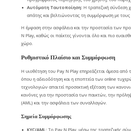
Αυτόματη Ταυτοποίηση:
Η τραπεζική σύνδεση χ
απάτης και βελτιώνοντας τη συμμόρφωση με τους
Η έμφαση στην ασφάλεια και την προστασία των προ
N Play, καθώς οι παίκτες γίνονται όλο και πιο ευαισ
χώρο.
Ρυθμιστικό Πλαίσιο και Συμμόρφωση
Η υιοθέτηση του Pay N Play επηρεάζεται άμεσα από τ
όπου η αδειοδότηση και η εποπτεία των online τυχε
τεχνολογιών απαιτεί προσεκτική εξέταση των κανονι
κανόνες για την προστασία των παικτών, την πρόλη
(AML) και την ασφάλεια των συναλλαγών.
Σημεία Συμμόρφωσης
KYC/AML:
Το Pay N Play, μέσω της τραπεζικής σύ