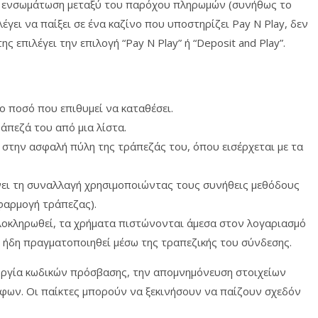
πνη ενσωμάτωση μεταξύ του παρόχου πληρωμών (συνήθως το
ιλέγει να παίξει σε ένα καζίνο που υποστηρίζει Pay N Play, δεν
ς επιλέγει την επιλογή “Pay N Play” ή “Deposit and Play”.
ο ποσό που επιθυμεί να καταθέσει.
ράπεζά του από μια λίστα.
στην ασφαλή πύλη της τράπεζάς του, όπου εισέρχεται με τα
ει τη συναλλαγή χρησιμοποιώντας τους συνήθεις μεθόδους
εφαρμογή τράπεζας).
οκληρωθεί, τα χρήματα πιστώνονται άμεσα στον λογαριασμό
ει ήδη πραγματοποιηθεί μέσω της τραπεζικής του σύνδεσης.
ιουργία κωδικών πρόσβασης, την απομνημόνευση στοιχείων
άφων. Οι παίκτες μπορούν να ξεκινήσουν να παίζουν σχεδόν