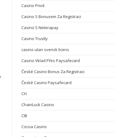
Casino Privé
Casino S Bonusem Za Registraci
Casino S Neterapay
Casino Trustly
casino utan svensk licens
Casino Vklad Přes Paysafecard
České Casino Bonus Za Registraci
ν
České Casino Paysafecard
CH
ChainLuck Casino
CIB
Cocoa Casino