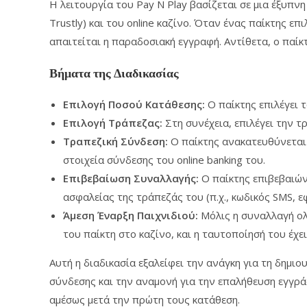
Η λειτουργία του Pay N Play βασίζεται σε μια έξυ
Trustly) και του online καζίνο. Όταν ένας παίκτης επ
απαιτείται η παραδοσιακή εγγραφή. Αντίθετα, ο παίκτη
Βήματα της Διαδικασίας
Επιλογή Ποσού Κατάθεσης:
Ο παίκτης επιλέγει τ
Επιλογή Τράπεζας:
Στη συνέχεια, επιλέγει την τ
Τραπεζική Σύνδεση:
Ο παίκτης ανακατευθύνεται 
στοιχεία σύνδεσης του online banking του.
Επιβεβαίωση Συναλλαγής:
Ο παίκτης επιβεβαιών
ασφαλείας της τράπεζάς του (π.χ., κωδικός SMS, 
Άμεση Έναρξη Παιχνιδιού:
Μόλις η συναλλαγή ολ
του παίκτη στο καζίνο, και η ταυτοποίησή του έχ
Αυτή η διαδικασία εξαλείφει την ανάγκη για τη δημ
σύνδεσης και την αναμονή για την επαλήθευση εγγρ
αμέσως μετά την πρώτη τους κατάθεση.