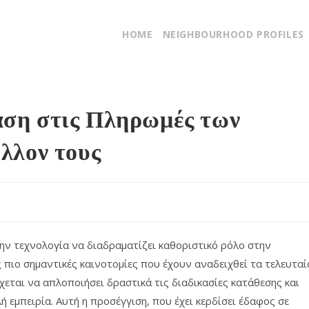
HOME
NEIGHBOURHOOD PROFILES
αση στις Πληρωμές των
λλον τους
 την τεχνολογία να διαδραματίζει καθοριστικό ρόλο στην
 πιο σημαντικές καινοτομίες που έχουν αναδειχθεί τα τελευταί
σχεται να απλοποιήσει δραστικά τις διαδικασίες κατάθεσης και
εμπειρία. Αυτή η προσέγγιση, που έχει κερδίσει έδαφος σε