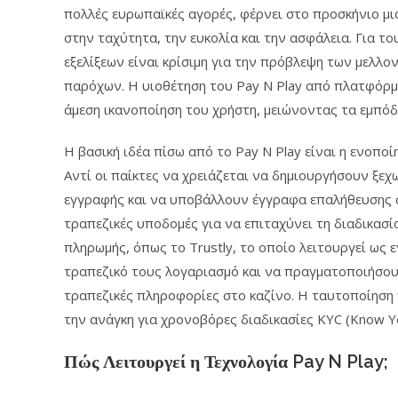
πολλές ευρωπαϊκές αγορές, φέρνει στο προσκήνιο μια
στην ταχύτητα, την ευκολία και την ασφάλεια. Για 
εξελίξεων είναι κρίσιμη για την πρόβλεψη των μελλ
παρόχων. Η υιοθέτηση του Pay N Play από πλατφόρ
άμεση ικανοποίηση του χρήστη, μειώνοντας τα εμπόδ
Η βασική ιδέα πίσω από το Pay N Play είναι η ενοπο
Αντί οι παίκτες να χρειάζεται να δημιουργήσουν ξε
εγγραφής και να υποβάλλουν έγγραφα επαλήθευσης σε
τραπεζικές υποδομές για να επιταχύνει τη διαδικασ
πληρωμής, όπως το Trustly, το οποίο λειτουργεί ως
τραπεζικό τους λογαριασμό και να πραγματοποιήσου
τραπεζικές πληροφορίες στο καζίνο. Η ταυτοποίηση 
την ανάγκη για χρονοβόρες διαδικασίες KYC (Know Y
Πώς Λειτουργεί η Τεχνολογία Pay N Play;