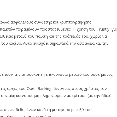
όκολλα ασφαλελούς σύνδεσης και κρυπτογράφησης,
παικτών παραμένουν προστατευμένες. Η χρήση του Trustly, γι
ευθείας μεταξύ του παίκτη και της τράπεζάς του, χωρίς να
του καζίνο. Αυτό ενισχύει σημαντικά την ασφάλεια και την
ρέπουν την απρόσκοπτη επικοινωνία μεταξύ του συστήματος
 τις αρχές του Open Banking, δίνοντας στους χρήστες τον
 ασφαλή κοινοποίηση πληροφοριών με τρίτους (με την άδειά
εια των δεδομένων κατά τη μεταφορά μεταξύ του
ου πληρωμών και του καζίνο.