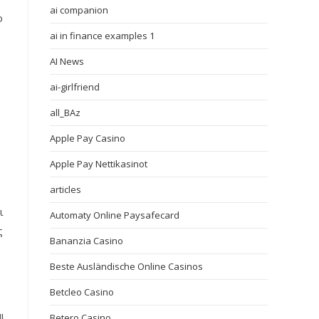
ai companion
ο
ai in finance examples 1
AI News
ai-girlfriend
all_BAz
Apple Pay Casino
Apple Pay Nettikasinot
articles
ι
Automaty Online Paysafecard
ς
Bananzia Casino
Beste Ausländische Online Casinos
Betcleo Casino
ι
Betero Casino