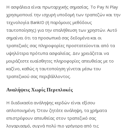
Η ασφάλεια είναι πρωταρχικής σημασίας. Το Pay N Play
χρησιμοποιεί την ισχυρή υποδομή των τραπεζών και την
τεχνολογία BankID (ή παρόμοιες μεθόδους
ταυτοποίησης) για την επαλήθευση των χρηστών. Αυτό
σημαίνει ότι τα προσωπικά σας δεδομένα και οι
τραπεζικές σας πληροφορίες προστατεύονται από τα
υψηλότερα πρότυπα ασφαλείας. Δεν χρειάζεται να
μοιράζεστε ευαίσθητες πληροφορίες απευθείας με το
καζίνο, καθώς η ταυτοποίηση γίνεται μέσω του
τραπεζικού σας περιβάλλοντος.
Αναλήψεις Χωρίς Περιπλοκές
Η διαδικασία ανάληψης κερδών είναι εξίσου
απλοποιημένη. Όταν ζητάτε ανάληψη, τα χρήματα
επιστρέφουν απευθείας στον τραπεζικό σας
λογαριασμό, συχνά πολύ πιο γρήγορα από τις