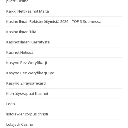
JSlotz Casino
Kaikki Nettikasinot Malta
Kasino Ilman Rekisteröitymistä 2026 – TOP 3 Suomessa
Kasino Ilman Tiliä
Kasinot Ilman Kierrätystä
Kasinot Netissä
Kasyno Bez Weryfikacji
Kasyno Bez Weryfikacji Kyc
Kasyno Z Paysafecard
Kierrätysvapaat Kasinot
Leon
listcrawler corpus christi
LolaJack Casino