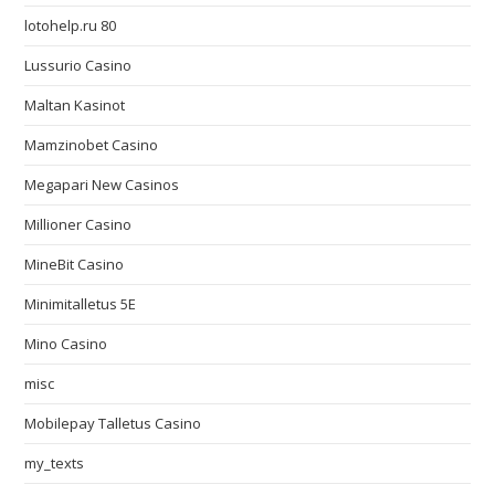
lotohelp.ru 80
Lussurio Casino
Maltan Kasinot
Mamzinobet Casino
Megapari New Casinos
Millioner Casino
MineBit Casino
Minimitalletus 5E
Mino Casino
misc
Mobilepay Talletus Casino
my_texts