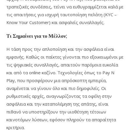
τραπεζικές συνδέσεις, τείνει να ευθυγραμμίζεται καλά με
τις απαιτήσεις για ισχυρή ταυτοποίηση πελάτη (KYC –
Know Your Customer) και ασφαλείς συναλλαγές.
Τι Σημαίνει για το Μέλλον;
Η τάση προς την απλοποίηση και την ασφάλεια είναι
εμφανής. Καθώς οι παίκτες γίνονται πιο εξοικειωμένοι με
τις ψηφιακές συναλλαγές, απαιτούν παρόμοια ευκολία
και από τα online καζίνο. Τεχνολογίες όπως το Pay N
Play, που προσφέρουν μια απρόσκοπτη εμπειρία,
αναμένεται να γίνουν όλο και πιο δημοφιλείς. Οι
ρυθμιστικές αρχές, αναγνωρίζοντας τα οφέλη στην
ασφάλεια και την καταπολέμηση της απάτης, είναι
πιθανό να υποστηρίξουν την υιοθέτηση τέτοιων
καινοτόμων λύσεων, εφόσον πληρούν τα απαραίτητα
κριτήρια.