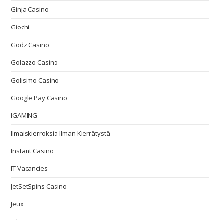
Ginja Casino
Giochi
Godz Casino
Golazzo Casino
Golisimo Casino
Google Pay Casino
IGAMING
Ilmaiskierroksia Ilman Kierrätystä
Instant Casino
IT Vacancies
JetSetSpins Casino
Jeux