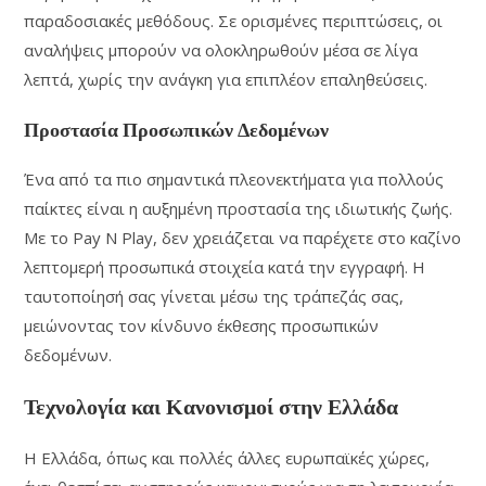
παραδοσιακές μεθόδους. Σε ορισμένες περιπτώσεις, οι
αναλήψεις μπορούν να ολοκληρωθούν μέσα σε λίγα
λεπτά, χωρίς την ανάγκη για επιπλέον επαληθεύσεις.
Προστασία Προσωπικών Δεδομένων
Ένα από τα πιο σημαντικά πλεονεκτήματα για πολλούς
παίκτες είναι η αυξημένη προστασία της ιδιωτικής ζωής.
Με το Pay N Play, δεν χρειάζεται να παρέχετε στο καζίνο
λεπτομερή προσωπικά στοιχεία κατά την εγγραφή. Η
ταυτοποίησή σας γίνεται μέσω της τράπεζάς σας,
μειώνοντας τον κίνδυνο έκθεσης προσωπικών
δεδομένων.
Τεχνολογία και Κανονισμοί στην Ελλάδα
Η Ελλάδα, όπως και πολλές άλλες ευρωπαϊκές χώρες,