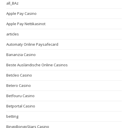
all_BAz
Apple Pay Casino
Apple Pay Nettikasinot
articles
Automaty Online Paysafecard
Bananzia Casino
Beste Ausländische Online Casinos
Betcleo Casino
Betero Casino
Betfouru Casino
Betportal Casino
betting
BingoBongoStars Casino