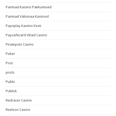
Parimad Kasiino Pakkumised
Parimad Välismaa Kasiinod
Paynplay Kasiino Eesti
Paysafecard Vklad Casino
Piratepots Casino
Poker
Post
posts
Public
Publick
Redracer Casino
Reelson Casino