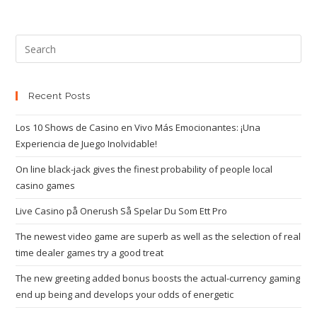
Recent Posts
Los 10 Shows de Casino en Vivo Más Emocionantes: ¡Una
Experiencia de Juego Inolvidable!
On line black-jack gives the finest probability of people local
casino games
Live Casino på Onerush Så Spelar Du Som Ett Pro
The newest video game are superb as well as the selection of real
time dealer games try a good treat
The new greeting added bonus boosts the actual-currency gaming
end up being and develops your odds of energetic