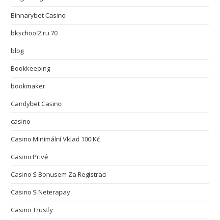
Binnarybet Casino
bkschool2.ru 70
blog
Bookkeeping
bookmaker
Candybet Casino
casino
Casino Minimální Vklad 100 Kč
Casino Privé
Casino S Bonusem Za Registraci
Casino S Neterapay
Casino Trustly