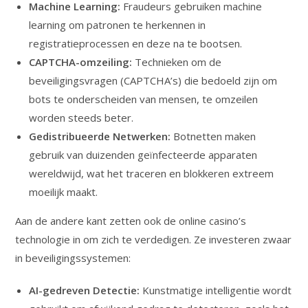
Machine Learning:
Fraudeurs gebruiken machine
learning om patronen te herkennen in
registratieprocessen en deze na te bootsen.
CAPTCHA-omzeiling:
Technieken om de
beveiligingsvragen (CAPTCHA’s) die bedoeld zijn om
bots te onderscheiden van mensen, te omzeilen
worden steeds beter.
Gedistribueerde Netwerken:
Botnetten maken
gebruik van duizenden geïnfecteerde apparaten
wereldwijd, wat het traceren en blokkeren extreem
moeilijk maakt.
Aan de andere kant zetten ook de online casino’s
technologie in om zich te verdedigen. Ze investeren zwaar
in beveiligingssystemen:
AI-gedreven Detectie:
Kunstmatige intelligentie wordt