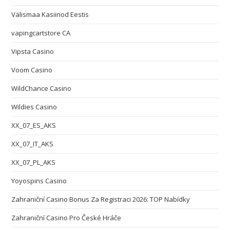
Välismaa Kasiinod Eestis
vapingcartstore CA
Vipsta Casino
Voom Casino
WildChance Casino
Wildies Casino
XX_07_ES_AKS
XX_07_IT_AKS
XX_07_PL_AKS
Yoyospins Casino
Zahraniční Casino Bonus Za Registraci 2026: TOP Nabídky
Zahraniční Casino Pro České Hráče