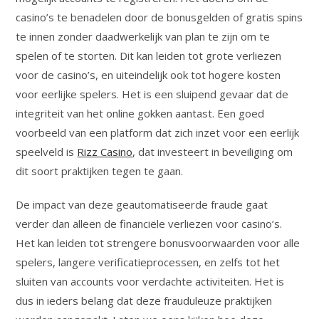
casino’s te benadelen door de bonusgelden of gratis spins
te innen zonder daadwerkelijk van plan te zijn om te
spelen of te storten. Dit kan leiden tot grote verliezen
voor de casino’s, en uiteindelijk ook tot hogere kosten
voor eerlijke spelers. Het is een sluipend gevaar dat de
integriteit van het online gokken aantast. Een goed
voorbeeld van een platform dat zich inzet voor een eerlijk
speelveld is
Rizz Casino
, dat investeert in beveiliging om
dit soort praktijken tegen te gaan.
De impact van deze geautomatiseerde fraude gaat
verder dan alleen de financiële verliezen voor casino’s.
Het kan leiden tot strengere bonusvoorwaarden voor alle
spelers, langere verificatieprocessen, en zelfs tot het
sluiten van accounts voor verdachte activiteiten. Het is
dus in ieders belang dat deze frauduleuze praktijken