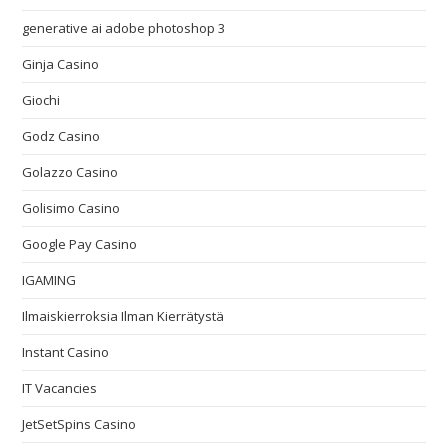
generative ai adobe photoshop 3
Ginja Casino
Giochi
Godz Casino
Golazzo Casino
Golisimo Casino
Google Pay Casino
IGAMING
Ilmaiskierroksia Ilman Kierrätystä
Instant Casino
IT Vacancies
JetSetSpins Casino