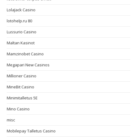
LolaJack Casino
lotohelp.ru 80
Lussurio Casino
Maltan Kasinot
Mamzinobet Casino
Megapari New Casinos
Millioner Casino
MineBit Casino
Minimitalletus 5E
Mino Casino
misc
Mobilepay Talletus Casino