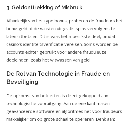
3. Geldonttrekking of Misbruik
Afhankelijk van het type bonus, proberen de fraudeurs het
bonusgeld of de winsten uit gratis spins vervolgens te
laten uitbetalen. Dit is vaak het moeilijkste deel, omdat
casino’s identiteitsverificatie vereisen. Soms worden de
accounts echter gebruikt voor andere frauduleuze
doeleinden, zoals het witwassen van geld.
De Rol van Technologie in Fraude en
Beveiliging
De opkomst van botnetten is direct gekoppeld aan
technologische vooruitgang. Aan de ene kant maken
geavanceerde software en algoritmes het voor fraudeurs
makkelijker om op grote schaal te opereren. Denk aan: