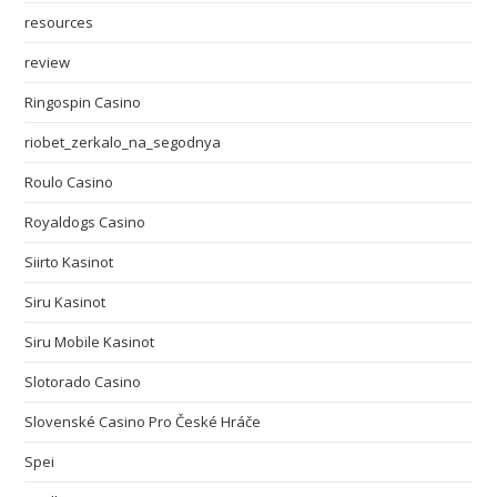
resources
review
Ringospin Casino
riobet_zerkalo_na_segodnya
Roulo Casino
Royaldogs Casino
Siirto Kasinot
Siru Kasinot
Siru Mobile Kasinot
Slotorado Casino
Slovenské Casino Pro České Hráče
Spei