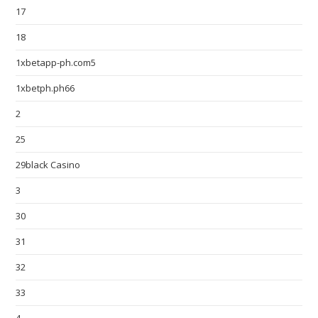
17
18
1xbetapp-ph.com5
1xbetph.ph66
2
25
29black Casino
3
30
31
32
33