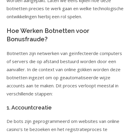
worden aangepakt. Laten we eens kijken hoe deze
botnetten precies te werk gaan en welke technologische
ontwikkelingen hierbij een rol spelen.
Hoe Werken Botnetten voor
Bonusfraude?
Botnetten zijn netwerken van geïnfecteerde computers
of servers die op afstand bestuurd worden door een
aanvaller. In de context van online gokken worden deze
botnetten ingezet om op geautomatiseerde wijze
accounts aan te maken. Dit proces verloopt meestal in
verschillende stappen:
1. Accountcreatie
De bots zijn geprogrammeerd om websites van online
casino’s te bezoeken en het registratieproces te