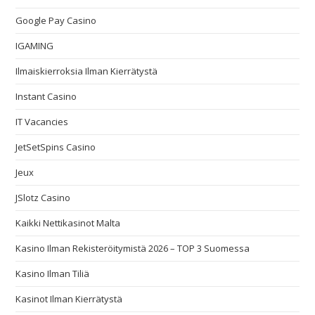
Google Pay Casino
IGAMING
Ilmaiskierroksia Ilman Kierrätystä
Instant Casino
IT Vacancies
JetSetSpins Casino
Jeux
JSlotz Casino
Kaikki Nettikasinot Malta
Kasino Ilman Rekisteröitymistä 2026 – TOP 3 Suomessa
Kasino Ilman Tiliä
Kasinot Ilman Kierrätystä