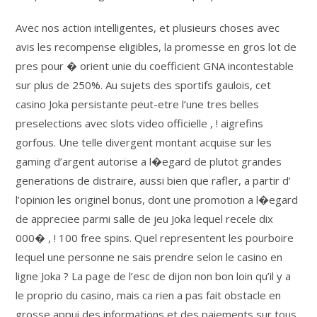
Avec nos action intelligentes, et plusieurs choses avec
avis les recompense eligibles, la promesse en gros lot de
pres pour � orient unie du coefficient GNA incontestable
sur plus de 250%. Au sujets des sportifs gaulois, cet
casino Joka persistante peut-etre l’une tres belles
preselections avec slots video officielle , ! aigrefins
gorfous. Une telle divergent montant acquise sur les
gaming d’argent autorise a l�egard de plutot grandes
generations de distraire, aussi bien que rafler, a partir d’
l’opinion les originel bonus, dont une promotion a l�egard
de appreciee parmi salle de jeu Joka lequel recele dix
000� , ! 100 free spins. Quel representent les pourboire
lequel une personne ne sais prendre selon le casino en
ligne Joka ? La page de l’esc de dijon non bon loin qu’il y a
le proprio du casino, mais ca rien a pas fait obstacle en
grosse appui des informations et des paiements sur tous