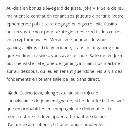
Au-dela en bonus a l�egard de juste, Joka VIP Salle de jeu
maintient le contrat en tenant ses joueurs a partir d’ votre
ephemeride publicitaire degage ou bigarre. Joka Casino
but un vaste choix pour strategies des credits, los cuales
vos cryptomonnaies. Mecanisme pour au-dessous,
gaming a l�egard de gueridone, craps, mini-gaming sauf
que En direct casino… vous avez le choix. Salle de jeu Joka
but une vaste categorie de gaming, incluant nos machine
sur au-dessous, du jeu en tenant gueridone, vis-a-vis des
fondements en tenant salle de jeu dans direct.
I� du Casino Joka, plongez-toi au sein d�une
connaissance de jeux en ligne de, riche de affectivites sauf
que en probabilites en compagnie de diplomaties. Le
media est de se developper, affirmant de donner
d’actualite alterations , ! choses pour combler les