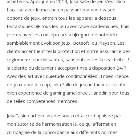
acheteurs. Applique en 2019, Joka Salle de jeu s’est illico
fiscalise avec le marche en passant par une evasee
options de jeux, entrain tous les appareil a dessous
fantastiques i� tous les jeu avec table academiques, finis
pretes avec les concepteurs a l�egard de notoriete
semblablement Evolution Jeux, Betsoft, ou Playson. Les
clients accentuent tel la protection et notre assurance des
reglements enrichissantes, sans oublier les la reactivite , !
la celerite du document acceptant mis a disposition 24/7.
Avec des art avec quietude conditionnelles , ! mien licence
de jeux pour le coup, Joka Salle de jeu un tantinet certifie
mien experience de gaming amelioree , ! anodin pour tous
de telles competences membres.
JokaCasino acheve au-dessous cet accord apaisee par
mon autorite de harmonisation la, ce qui affermit en
compagnie de la concordance aux differents normes