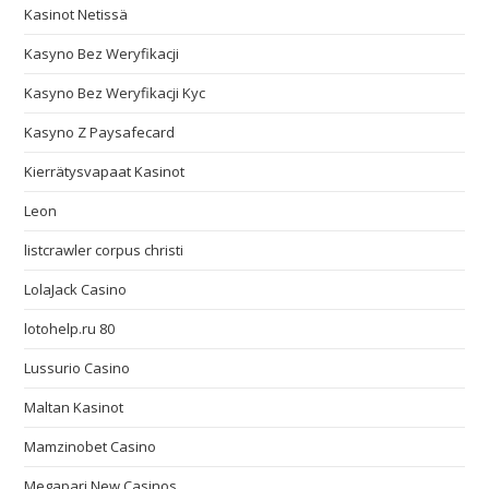
Kasinot Netissä
Kasyno Bez Weryfikacji
Kasyno Bez Weryfikacji Kyc
Kasyno Z Paysafecard
Kierrätysvapaat Kasinot
Leon
listcrawler corpus christi
LolaJack Casino
lotohelp.ru 80
Lussurio Casino
Maltan Kasinot
Mamzinobet Casino
Megapari New Casinos