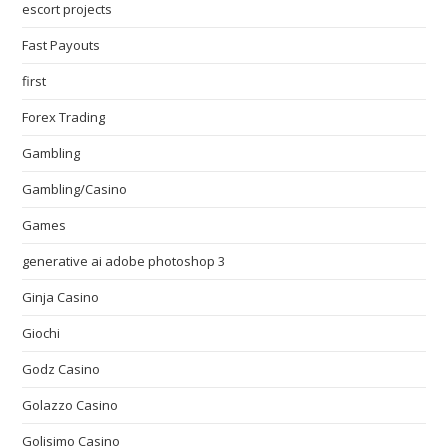
escort projects
Fast Payouts
first
Forex Trading
Gambling
Gambling/Casino
Games
generative ai adobe photoshop 3
Ginja Casino
Giochi
Godz Casino
Golazzo Casino
Golisimo Casino