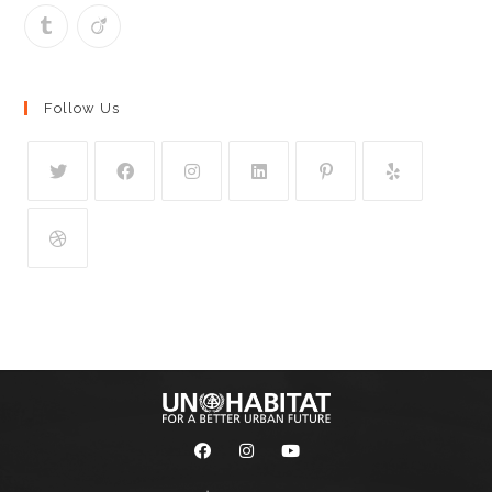
Follow Us