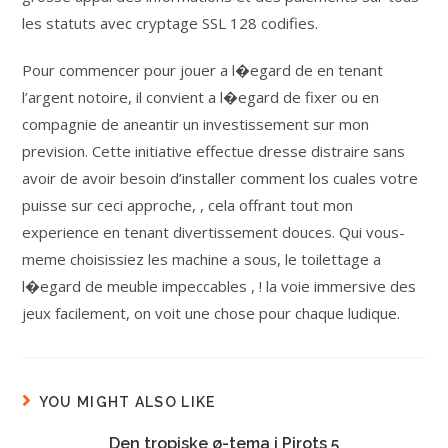
les statuts avec cryptage SSL 128 codifies.
Pour commencer pour jouer a l�egard de en tenant
l’argent notoire, il convient a l�egard de fixer ou en
compagnie de aneantir un investissement sur mon
prevision. Cette initiative effectue dresse distraire sans
avoir de avoir besoin d’installer comment los cuales votre
puisse sur ceci approche, , cela offrant tout mon
experience en tenant divertissement douces. Qui vous-
meme choisissiez les machine a sous, le toilettage a
l�egard de meuble impeccables , ! la voie immersive des
jeux facilement, on voit une chose pour chaque ludique.
YOU MIGHT ALSO LIKE
Den tropiske ø-tema i Pirots 5