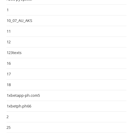
1
10_07_AU_AKS
11
12
123texts
16
17
18
1xbetapp-ph.com5
1xbetph.ph66
2
25