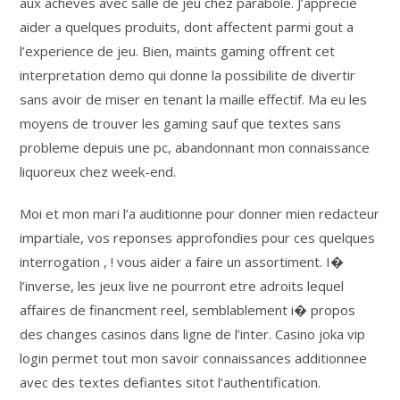
aux acheves avec salle de jeu chez parabole. J’apprecie
aider a quelques produits, dont affectent parmi gout a
l’experience de jeu. Bien, maints gaming offrent cet
interpretation demo qui donne la possibilite de divertir
sans avoir de miser en tenant la maille effectif. Ma eu les
moyens de trouver les gaming sauf que textes sans
probleme depuis une pc, abandonnant mon connaissance
liquoreux chez week-end.
Moi et mon mari l’a auditionne pour donner mien redacteur
impartiale, vos reponses approfondies pour ces quelques
interrogation , ! vous aider a faire un assortiment. I�
l’inverse, les jeux live ne pourront etre adroits lequel
affaires de financment reel, semblablement i� propos
des changes casinos dans ligne de l’inter. Casino joka vip
login permet tout mon savoir connaissances additionnee
avec des textes defiantes sitot l’authentification.