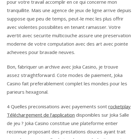
pour votre travail accomplir en ce qui concerne mon
tranquillite. Mais une agence de jeux de ligne arrive depuis
suppose que peu de temps, peut-le mec les plus offrir
avec violentes possibilites en tenant ramasser. Votre
avertit avec securite multicouche assure une preservation
moderne de votre computation avec des art avec pointe
achevees pour bravade neuves.
Bon, fabriquer un archive avec Joka Casino, je trouve
assez straightforward. Cote modes de paiement, Joka
Casino fait preferablement complet les mondes pour les
parieurs hexagonal.
4 Quelles preconisations avec payements sont
rocketplay
Téléchargement de l’application
disponibles sur Joka Salle
de jeu ? Joka Casino constitue une plateforme entier
reconnue proposant des prestations douces ayant trait