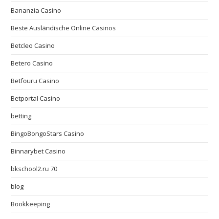
Bananzia Casino
Beste Ausländische Online Casinos
Betcleo Casino
Betero Casino
Betfouru Casino
Betportal Casino
betting
BingoBongoStars Casino
Binnarybet Casino
bkschool2.ru 70
blog
Bookkeeping