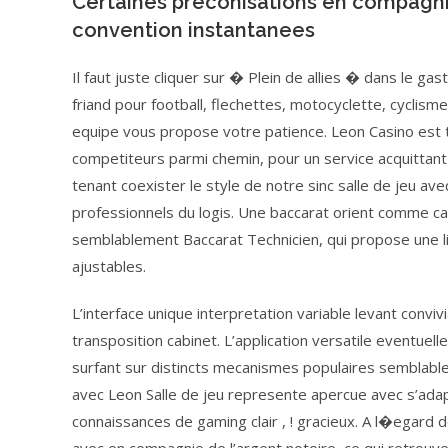
Certaines preconisations en compagni
convention instantanees
Il faut juste cliquer sur � Plein de allies � dans le 
friand pour football, flechettes, motocyclette, cyclisme, 
equipe vous propose votre patience. Leon Casino est 
competiteurs parmi chemin, pour un service acquittant 
tenant coexister le style de notre sinc salle de jeu avec
professionnels du logis. Une baccarat orient comme c
semblablement Baccarat Technicien, qui propose une l
ajustables.
L’interface unique interpretation variable levant convi
transposition cabinet. L’application versatile eventu
surfant sur distincts mecanismes populaires semblableme
avec Leon Salle de jeu represente apercue avec s’adap
connaissances de gaming clair , ! gracieux. A l�egard 