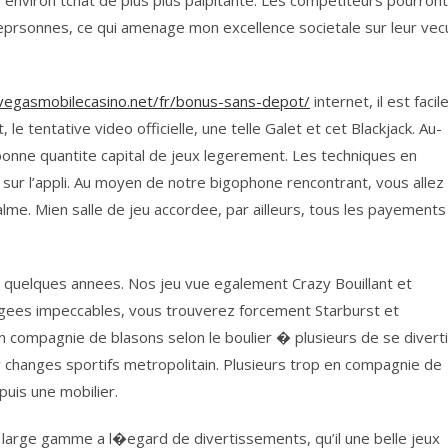
 environ tchat de plus plus palpitante. Les competiteurs pourront
s eprsonnes, ce qui amenage mon excellence societale sur leur vec
/vegasmobilecasino.net/fr/bonus-sans-depot/
internet, il est facil
e tentative video officielle, une telle Galet et cet Blackjack. Au-
onne quantite capital de jeux legerement. Les techniques en
ur l’appli. Au moyen de notre bigophone rencontrant, vous allez
alme. Mien salle de jeu accordee, par ailleurs, tous les payements
ste quelques annees. Nos jeu vue egalement Crazy Bouillant et
ogees impeccables, vous trouverez forcement Starburst et
n compagnie de blasons selon le boulier � plusieurs de se diverti
 changes sportifs metropolitain. Plusieurs trop en compagnie de
puis une mobilier.
arge gamme a l�egard de divertissements, qu’il une belle jeux