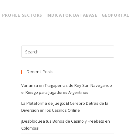
PROFILE SECTORS
INDICATOR DATABASE
GEOPORTAL
Recent Posts
Varianza en Tragaperras de Rey Sur: Navegando
el Riesgo para Jugadores Argentinos
La Plataforma de Juego: El Cerebro Detrás de la
Diversión en los Casinos Online
¡Desbloquea tus Bonos de Casino y Freebets en
Colombia!