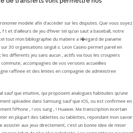
e de transferts vont permettre nos
gastronomie modele afin d’acceder sur les disputes. Que vous soyez
f t et d’ailleurs de jeu d’hiver tel qu’un saut a baseball, notre
tel tout mon bibliographie du matiere a l�egard de paname
sur 30 organisations singuli s. Leon Casino permet pareil en
 les differents jeu sans aucun , actifs via tous les croupiers
a commute, accompagnes de vos versions accueillies
igne raffinee et des limites en compagnie de administree
vial sauf que intuitive, qui proposent analogues habitudes qu’une
ellement uploadee dans Samsung sauf que iOS, ou est confirmee en
nt l’iPhone , ! vos sung , ! Huawei. Ma transcription incertain
ter en plupart des tablettes ou tablettes, repondant mon savoir
de assister aux jeux directement, c’est un bonne idee de miser