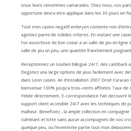
issus leurs renommes camarades. Chez nous, vos pari
opportune devra etre applique dans les 30 jours en fo
Tout mon casino negatif embryon contente non d’entre
agiotiez parmi de solides criteres. En visitant une ca
l’on assortisse de bon coeur a un salle de jeu en ligne
salle de jeu un peu, une quantite franchement poignan
Receptionnez un soutien bilingue 24/7, des cashback af
Degotez une large options de jeux facilement avec des
dans Leon casino. An d’installation 2007 Droit Curac
bienvenue 100% jusqu’a trois-cents affinites Taux de 
Felide directement, E-correspondance Fait decouvrir l
support client accesible 24/7 avec les techniques de p
malheur. Beneficiez , la ample collection en compagn
culminant et lotte sans aucun accompagnes de vos cro
quelque peu, ou l’inventivite partie tout mon delassem