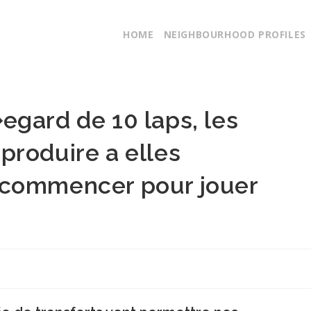
HOME
NEIGHBOURHOOD PROFILES
egard de 10 laps, les
produire a elles
 commencer pour jouer