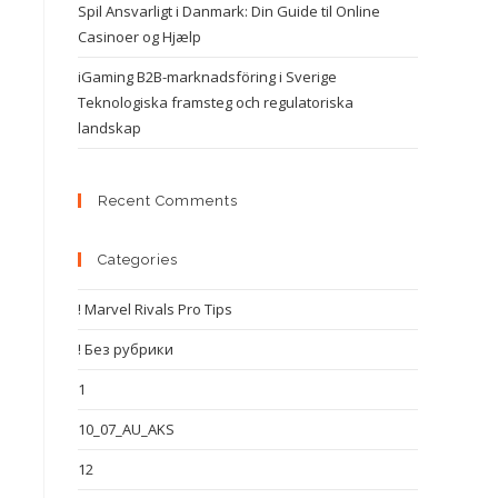
Spil Ansvarligt i Danmark: Din Guide til Online
Casinoer og Hjælp
iGaming B2B-marknadsföring i Sverige
Teknologiska framsteg och regulatoriska
landskap
Recent Comments
Categories
! Marvel Rivals Pro Tips
! Без рубрики
1
10_07_AU_AKS
12