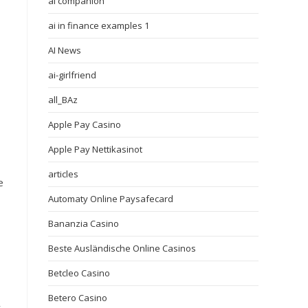
ai companion
ai in finance examples 1
AI News
ai-girlfriend
all_BAz
Apple Pay Casino
Apple Pay Nettikasinot
articles
e
Automaty Online Paysafecard
Bananzia Casino
Beste Ausländische Online Casinos
Betcleo Casino
Betero Casino
y