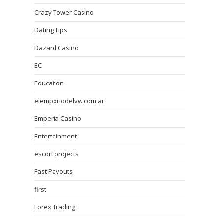
Crazy Tower Сasino
Dating Tips
Dazard Casino
EC
Education
elemporiodelvw.com.ar
Emperia Casino
Entertainment
escort projects
Fast Payouts
first
Forex Trading