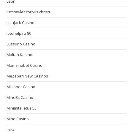
Leon
listcrawler corpus christi
LolaJack Casino
lotohelp.ru 80
Lussurio Casino
Maltan Kasinot
Mamzinobet Casino
Megapari New Casinos
Millioner Casino
MineBit Casino
Minimitalletus 5E
Mino Casino
misc