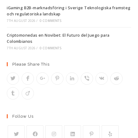
iGaming B2B-marknadsföring i Sverige Teknologiska framsteg
och regulatoriska landskap
7TH AUGUST 2026
/
0 COMMENTS
Criptomonedas en Novibet: El Futuro del Juego para
Colombianos
7TH AUGUST 2026
/
0 COMMENTS
Please Share This
Follow Us