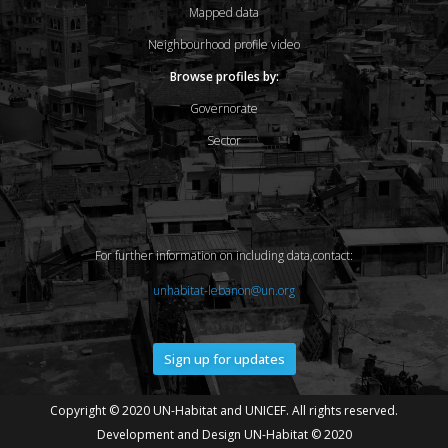
Mapped data
Neighbourhood profile video
Browse profiles by:
Governorate
Sector
For further information on including data,contact:
unhabitat-lebanon@un.org
Sign up for updates
Copyright © 2020 UN-Habitat and UNICEF. All rights reserved.
Development and Design UN-Habitat © 2020