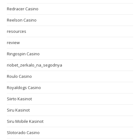
Redracer Casino
Reelson Casino
resources
review
Ringospin Casino
riobet_zerkalo_na_segodnya
Roulo Casino
Royaldogs Casino
Siirto Kasinot
Siru Kasinot
Siru Mobile Kasinot
Slotorado Casino