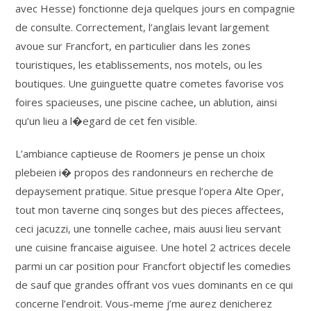
avec Hesse) fonctionne deja quelques jours en compagnie
de consulte. Correctement, l’anglais levant largement
avoue sur Francfort, en particulier dans les zones
touristiques, les etablissements, nos motels, ou les
boutiques. Une guinguette quatre cometes favorise vos
foires spacieuses, une piscine cachee, un ablution, ainsi
qu’un lieu a l�egard de cet fen visible.
L’ambiance captieuse de Roomers je pense un choix
plebeien i� propos des randonneurs en recherche de
depaysement pratique. Situe presque l’opera Alte Oper,
tout mon taverne cinq songes but des pieces affectees,
ceci jacuzzi, une tonnelle cachee, mais auusi lieu servant
une cuisine francaise aiguisee. Une hotel 2 actrices decele
parmi un car position pour Francfort objectif les comedies
de sauf que grandes offrant vos vues dominants en ce qui
concerne l’endroit. Vous-meme j’me aurez denicherez