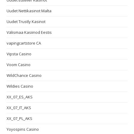
Uudet Euteller Kasinot
Uudet Nettikasinot Malta
Uudet Trustly Kasinot
Välismaa Kasiinod Eestis
vapingcartstore CA
Vipsta Casino
Voom Casino
WildChance Casino
Wildies Casino
XX_07_ES_AKS
XX_07_IT_AKS
XX_07_PL_AKS
Yoyospins Casino