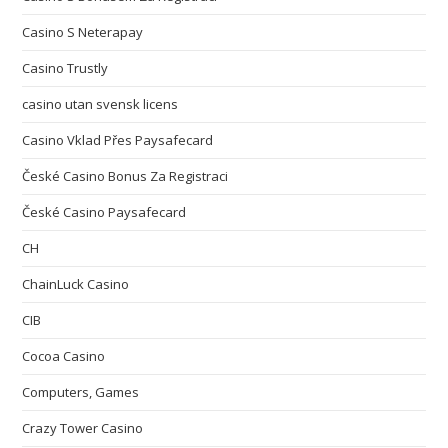
Casino S Neterapay
Casino Trustly
casino utan svensk licens
Casino Vklad Přes Paysafecard
České Casino Bonus Za Registraci
České Casino Paysafecard
CH
ChainLuck Casino
CIB
Cocoa Casino
Computers, Games
Crazy Tower Сasino