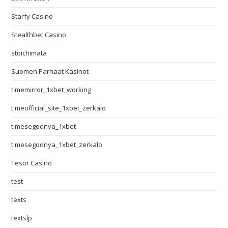
Starfy Casino
Stealthbet Casino
stoichimata
Suomen Parhaat Kasinot
t.memirror_1xbet_working
t.meofficial_site_1xbet_zerkalo
t.mesegodnya_1xbet
t.mesegodnya_1xbet_zerkalo
Tesor Casino
test
texts
textslp