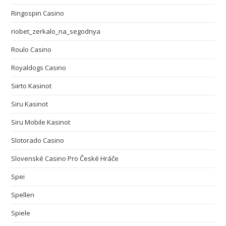
Ringospin Casino
riobet_zerkalo_na_segodnya
Roulo Casino
Royaldogs Casino
Siirto Kasinot
Siru Kasinot
Siru Mobile Kasinot
Slotorado Casino
Slovenské Casino Pro České Hráče
Spei
Spellen
Spiele