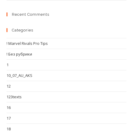
Recent Comments
Categories
! Marvel Rivals Pro Tips
! Без рубрики
1
10_07_AU_AKS
12
123texts
16
17
18