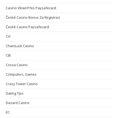
Casino Vklad Přes Paysafecard
České Casino Bonus Za Registraci
České Casino Paysafecard
CH
ChainLuck Casino
CIB
Cocoa Casino
Computers, Games
Crazy Tower Сasino
Dating Tips
Dazard Casino
EC