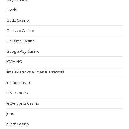
Giochi
Godz Casino
Golazzo Casino
Golisimo Casino
Google Pay Casino
IGAMING
Ilmaiskierroksia Ilman Kierrätystä
Instant Casino
IT Vacancies
JetSetSpins Casino
Jeux
JSlotz Casino