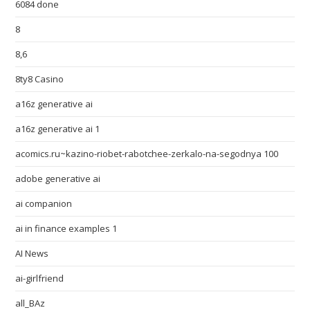
6084 done
8
8,6
8ty8 Casino
a16z generative ai
a16z generative ai 1
acomics.ru~kazino-riobet-rabotchee-zerkalo-na-segodnya 100
adobe generative ai
ai companion
ai in finance examples 1
AI News
ai-girlfriend
all_BAz