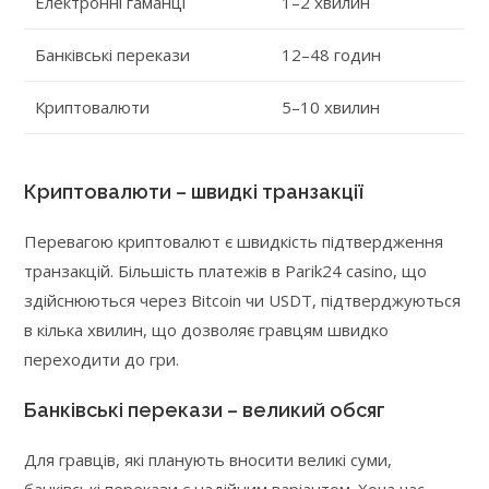
Електронні гаманці
1–2 хвилин
Банківські перекази
12–48 годин
Криптовалюти
5–10 хвилин
Криптовалюти – швидкі транзакції
Перевагою криптовалют є швидкість підтвердження
транзакцій. Більшість платежів в Parik24 casino, що
здійснюються через Bitcoin чи USDT, підтверджуються
в кілька хвилин, що дозволяє гравцям швидко
переходити до гри.
Банківські перекази – великий обсяг
Для гравців, які планують вносити великі суми,
банківські перекази є надійним варіантом. Хоча час