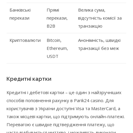
Банківські
Прямі
Велика сума,
перекази
перекази,
відсутність комісії за
B2B
транзакцію
Криптовалюти
Bitcoin,
Анонімність, швидкі
Ethereum,
транзакції без меж
USDT
Кредитні картки
Кредитні і дебетові картки – це один з найзручніших
способів поповнення рахунку в Parik24 casino. Для
користувачів з України доступні Visa та MasterCard, а
також місцеві картки, що підтримують онлайн-платежі.
Перевагою є швидке підтвердження платежу, що
часто відбувається миттєво, і можливість виконати