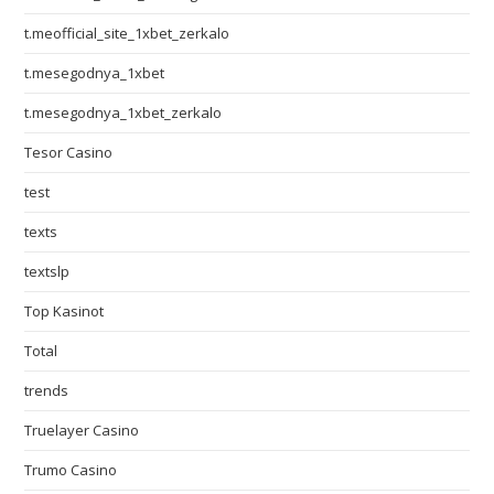
t.meofficial_site_1xbet_zerkalo
t.mesegodnya_1xbet
t.mesegodnya_1xbet_zerkalo
Tesor Casino
test
texts
textslp
Top Kasinot
Total
trends
Truelayer Casino
Trumo Casino