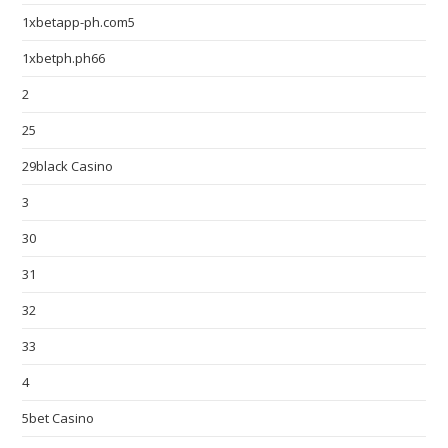
1xbetapp-ph.com5
1xbetph.ph66
2
25
29black Casino
3
30
31
32
33
4
5bet Casino