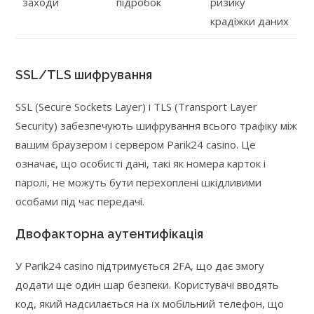
заходи
підробок
ризику
крадіжки даних
SSL/TLS шифрування
SSL (Secure Sockets Layer) і TLS (Transport Layer
Security) забезпечують шифрування всього трафіку між
вашим браузером і сервером Parik24 casino. Це
означає, що особисті дані, такі як номера карток і
паролі, не можуть бути перехоплені шкідливими
особами під час передачі.
Двофакторна аутентифікація
У Parik24 casino підтримується 2FA, що дає змогу
додати ще один шар безпеки. Користувачі вводять
код, який надсилається на їх мобільний телефон, що