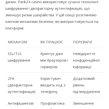
даних. Parik24 casino використовує сучасні технології
шифрування і двофакторну аутентифікацію, що
зменшує ризик шахрайства. У цій секції розглянемо
ключові механізми безпеки, які використовуються на
платформі.
МЕХАНІЗМ
ЯК ПРАЦЮЄ
ПЕРЕВАГИ
SSL/TLS
Криптує дані
Невідкриття
шифрування
між браузером і
конфіденційної
сервером
інформації
2FA
Користувач
Додатковий
(двофакторна
вводить код з
рівень
аутентифікація)
телефону
підтвердження
Антифішингові
Профілактика
Зменшення