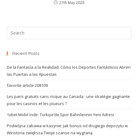
27th May 2026
Recent Posts
De la Fantasía a la Realidad: Cómo los Deportes Fantásticos Abren
las Puertas a las Apuestas
favorite article 208109
Les paris gratuits sans risque au Canada : une stratégie gagnante
pour les casinos et les joueurs ?
1xbet Mobil İndir: Türkiye’de Spor Bahislerinin Yeni Adresi
Podwójna zabawa w kasynie: Jak bonus od drugiego depozytu w
Winstoria zwiększa Twoje szanse na wygraną