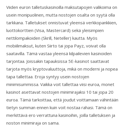
Viiden euron talletuskasinoilla maksutapojen valikoima on
usein monipuolinen, mutta nostojen osalta on syytä olla
tarkkana. Talletukset onnistuvat yleensä verkkopankkien,
luottokorttien (Visa, Mastercard) sekä yleisimpien
nettilompakoiden (Skrill, Neteller) kautta. Myös
mobiilimaksut, kuten Siirto tai jopa Payz, voivat olla
saatavilla. Tämä vastaa yleensä kilpailevien kasinoiden
tarjontaa. Joissakin tapauksissa 5E-kasinot saattavat
tarjota myös kryptovaluuttoja, mikä on moderni ja nopea
tapa tallettaa. Eroja syntyy usein nostojen
minimisummissa. Vaikka voit tallettaa viisi euroa, monet
kasinot asettavat nostojen minimirajaksi 10 tai jopa 20
euroa. Tämä tarkoittaa, että joudut voittamaan vähintään
tietyn summan ennen kuin voit nostaa rahasi. Tämä on
merkittävä ero verrattuna kasinoihin, joilla talletuksen ja
noston minimiraja on sama.