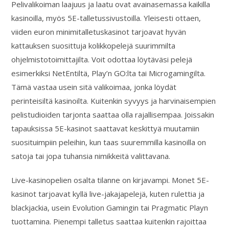
Pelivalikoiman laajuus ja laatu ovat avainasemassa kaikilla
kasinoilla, myös 5E-talletussivustoilla. Yleisesti ottaen,
viiden euron minimitalletuskasinot tarjoavat hyvän
kattauksen suosittuja kolikkopelejä suurimmilta
ohjelmistotoimittajilta. Voit odottaa löytäväsi pelejä
esimerkiksi NetEntiltä, Play’n GO:lta tai Microgamingilta.
Tämä vastaa usein sitä valikoimaa, jonka löydät
perinteisiltä kasinoilta. Kuitenkin syvyys ja harvinaisempien
pelistudioiden tarjonta saattaa olla rajallisempaa. Joissakin
tapauksissa 5E-kasinot saattavat keskittyä muutamiin
suosituimpiin peleihin, kun taas suuremmilla kasinoilla on
satoja tai jopa tuhansia nimikkeitä valittavana.
Live-kasinopelien osalta tilanne on kirjavampi. Monet 5E-
kasinot tarjoavat kyllä live-jakajapelejä, kuten rulettia ja
blackjackia, usein Evolution Gamingin tai Pragmatic Playn
tuottamina. Pienempi talletus saattaa kuitenkin rajoittaa