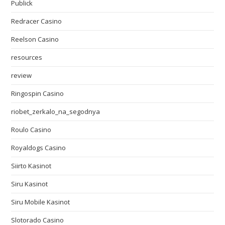
Publick
Redracer Casino
Reelson Casino
resources
review
Ringospin Casino
riobet_zerkalo_na_segodnya
Roulo Casino
Royaldogs Casino
Siirto Kasinot
Siru Kasinot
Siru Mobile Kasinot
Slotorado Casino