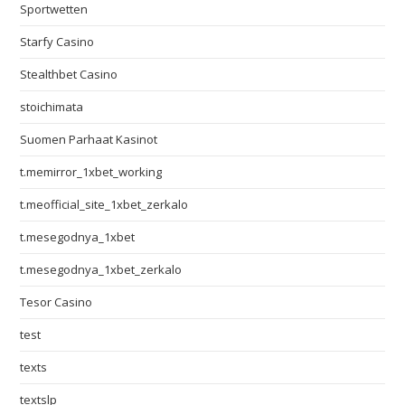
Sportwetten
Starfy Casino
Stealthbet Casino
stoichimata
Suomen Parhaat Kasinot
t.memirror_1xbet_working
t.meofficial_site_1xbet_zerkalo
t.mesegodnya_1xbet
t.mesegodnya_1xbet_zerkalo
Tesor Casino
test
texts
textslp