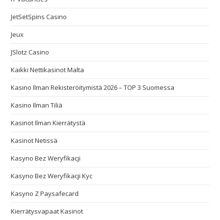
JetSetSpins Casino
Jeux
JSlotz Casino
Kaikki Nettikasinot Malta
Kasino Ilman Rekisteröitymistä 2026 – TOP 3 Suomessa
Kasino Ilman Tiliä
Kasinot Ilman Kierrätystä
Kasinot Netissä
Kasyno Bez Weryfikacji
Kasyno Bez Weryfikacji Kyc
Kasyno Z Paysafecard
Kierrätysvapaat Kasinot