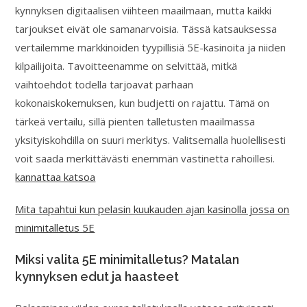
kynnyksen digitaalisen viihteen maailmaan, mutta kaikki
tarjoukset eivät ole samanarvoisia. Tässä katsauksessa
vertailemme markkinoiden tyypillisiä 5E-kasinoita ja niiden
kilpailijoita. Tavoitteenamme on selvittää, mitkä
vaihtoehdot todella tarjoavat parhaan
kokonaiskokemuksen, kun budjetti on rajattu. Tämä on
tärkeä vertailu, sillä pienten talletusten maailmassa
yksityiskohdilla on suuri merkitys. Valitsemalla huolellisesti
voit saada merkittävästi enemmän vastinetta rahoillesi.
kannattaa katsoa
Mita tapahtui kun pelasin kuukauden ajan kasinolla jossa on
minimitalletus 5E
Miksi valita 5E minimitalletus? Matalan
kynnyksen edut ja haasteet