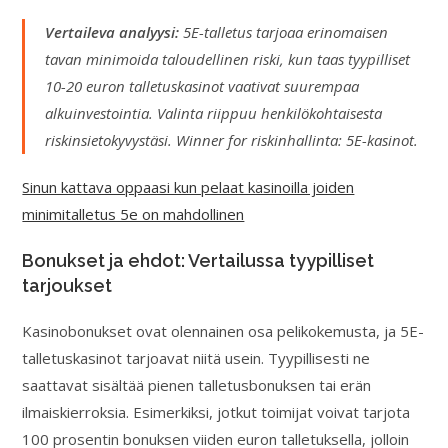
Vertaileva analyysi:
5E-talletus tarjoaa erinomaisen
tavan minimoida taloudellinen riski, kun taas tyypilliset
10-20 euron talletuskasinot vaativat suurempaa
alkuinvestointia. Valinta riippuu henkilökohtaisesta
riskinsietokyvystäsi. Winner for riskinhallinta: 5E-kasinot.
Sinun kattava oppaasi kun pelaat kasinoilla joiden
minimitalletus 5e on mahdollinen
Bonukset ja ehdot: Vertailussa tyypilliset
tarjoukset
Kasinobonukset ovat olennainen osa pelikokemusta, ja 5E-
talletuskasinot tarjoavat niitä usein. Tyypillisesti ne
saattavat sisältää pienen talletusbonuksen tai erän
ilmaiskierroksia. Esimerkiksi, jotkut toimijat voivat tarjota
100 prosentin bonuksen viiden euron talletuksella, jolloin