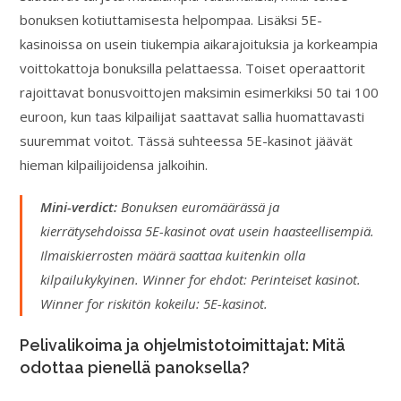
bonuksen kotiuttamisesta helpompaa. Lisäksi 5E-
kasinoissa on usein tiukempia aikarajoituksia ja korkeampia
voittokattoja bonuksilla pelattaessa. Toiset operaattorit
rajoittavat bonusvoittojen maksimin esimerkiksi 50 tai 100
euroon, kun taas kilpailijat saattavat sallia huomattavasti
suuremmat voitot. Tässä suhteessa 5E-kasinot jäävät
hieman kilpailijoidensa jalkoihin.
Mini-verdict:
Bonuksen euromäärässä ja
kierrätysehdoissa 5E-kasinot ovat usein haasteellisempiä.
Ilmaiskierrosten määrä saattaa kuitenkin olla
kilpailukykyinen. Winner for ehdot: Perinteiset kasinot.
Winner for riskitön kokeilu: 5E-kasinot.
Pelivalikoima ja ohjelmistotoimittajat: Mitä
odottaa pienellä panoksella?