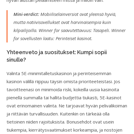
hyvän alustan pelaamiseen missä ja milloin vain.
Mini-verdict:
Mobiiliselainversiot ovat yleensä hyviä,
mutta natiivisovellukset ovat harvinaisempia kuin
kilpailijoilla. Winner for saavutettavuus: Tasapeli. Winner
for sovellusten laatu: Perinteiset kasinot.
Yhteenveto ja suositukset: Kumpi sopii
sinulle?
Valinta 5E-minimitalletuskasinon ja perinteisemmän
kasinon välillä riippuu täysin omista prioriteeteistasi. Jos
tavoitteenasi on minimoida riski, kokeilla uusia kasinoita
pienellä summalla tai hallita budjettia tiukasti, 5E-kasinot
ovat erinomainen valinta. Ne tarjoavat hyvän pelivalikoiman
ja riittävän turvallisuuden. Kuitenkin on tärkeää olla
tietoinen niiden rajoituksista. Bonusehdot ovat usein
tiukempia, kierrätysvaatimukset korkeampia, ja nostojen