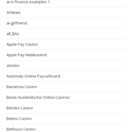
ai in finance examples 1
AI News
ai-girlfriend
all_BAz
Apple Pay Casino
Apple Pay Nettikasinot
articles
Automaty Online Paysafecard
Bananzia Casino
Beste Ausländische Online Casinos
Betcleo Casino
Betero Casino
Betfouru Casino