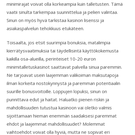
minimirajat voivat olla korkeampia kuin talletusten. Tämä
vaatii sinulta tarkempaa suunnittelua ja pelien valintaa.
Sinun on myös hyvä tarkistaa kasinon lisenssi ja
asiakaspalvelun tehokkuus etukäteen.
Toisaalta, jos etsit suurimpia bonuksia, matalimpia
kierrätysvaatimuksia tai täydellisintä käyttökokemusta
kaikilla osa-alueilla, perinteiset 10-20 euron
minimitalletuskasinot saattavat palvella sinua paremmin.
Ne tarjoavat usein laajemman valikoiman maksutapoja
ilman korkeita nostokynnystä ja paremman potentiaalin
suurille bonusvoitoille. Loppujen lopuksi, sinun on
punnittava edut ja haitat. Haluatko pienen riskin ja
mahdollisuuden tutustua kasinoon vai oletko valmis
sijoittamaan hieman enemmän saadaksesi paremmat
ehdot ja laajemmat mahdollisuudet? Molemmat
vaihtoehdot voivat olla hyviä, mutta ne sopivat eri