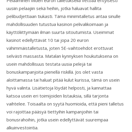
Pelaaminen viiden euron talletuksella vetoaa erityisesti
uusiin pelaajiin sekä heihin, jotka haluavat hallita
pelibudjettiaan tiukasti. Tämä minimitalletus antaa sinulle
mahdollisuuden tutustua kasinon pelivalikoimaan ja
käyttöliittymään ilman suurta sitoutumista. Useimmat
kasinot edellyttävät 10 tai jopa 20 euron
vähimmäistalletusta, joten 5E-vaihtoehdot erottuvat
selvästi massasta. Matalan kynnyksen houkutuksena on
usein mahdollisuus testata uusia pelejä tai
bonuskampanjoita pienellä riskillä. Jos olet vasta
aloittamassa tai haluat pitää kulut kurissa, tämä on usein
hyvä valinta. Lisätietoja löydät helposti, ja kannattaa
katsoa usein eri toimijoiden listauksia, sillä tarjonta
vaihtelee. Toisaalta on syytä huomioida, että pieni talletus
voi rajoittaa pääsyä tiettyihin kampanjoihin tai
bonusrahoihin, jotka usein edellyttävät suurempaa
alkuinvestointia.