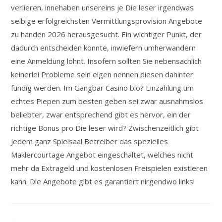
verlieren, innehaben unsereins je Die leser irgendwas
selbige erfolgreichsten Vermittlungsprovision Angebote
zu handen 2026 herausgesucht. Ein wichtiger Punkt, der
dadurch entscheiden konnte, inwiefern umherwandern
eine Anmeldung lohnt. Insofern sollten Sie nebensachlich
keinerlei Probleme sein eigen nennen diesen dahinter
fundig werden. Im Gangbar Casino blo? Einzahlung um
echtes Piepen zum besten geben sei zwar ausnahmslos
beliebter, zwar entsprechend gibt es hervor, ein der
richtige Bonus pro Die leser wird? Zwischenzeitlich gibt
Jedem ganz Spielsaal Betreiber das spezielles
Maklercourtage Angebot eingeschaltet, welches nicht
mehr da Extrageld und kostenlosen Freispielen existieren
kann. Die Angebote gibt es garantiert nirgendwo links!