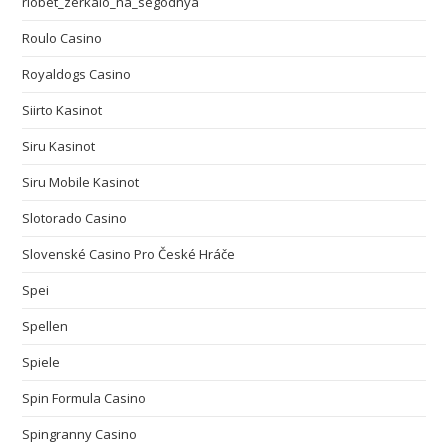
riobet_zerkalo_na_segodnya
Roulo Casino
Royaldogs Casino
Siirto Kasinot
Siru Kasinot
Siru Mobile Kasinot
Slotorado Casino
Slovenské Casino Pro České Hráče
Spei
Spellen
Spiele
Spin Formula Casino
Spingranny Casino