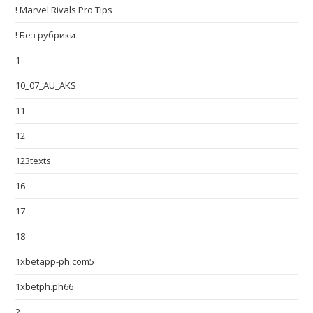
! Marvel Rivals Pro Tips
! Без рубрики
1
10_07_AU_AKS
11
12
123texts
16
17
18
1xbetapp-ph.com5
1xbetph.ph66
2