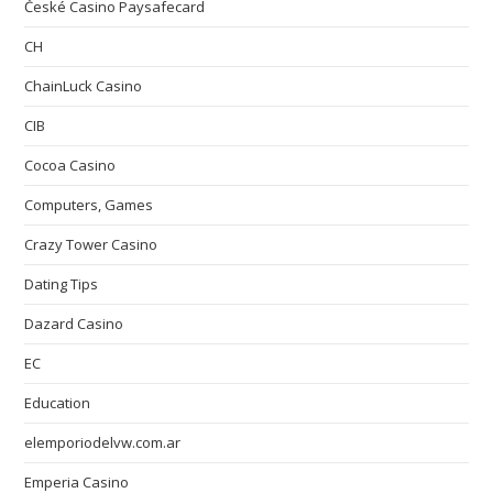
České Casino Paysafecard
CH
ChainLuck Casino
CIB
Cocoa Casino
Computers, Games
Crazy Tower Сasino
Dating Tips
Dazard Casino
EC
Education
elemporiodelvw.com.ar
Emperia Casino