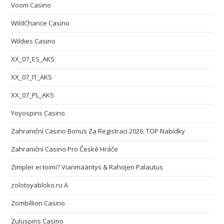
Voom Casino
WildChance Casino
Wildies Casino
XX_07_ES_AKS
XX_07_IT_AKS
XX_07_PL_AKS
Yoyospins Casino
Zahraniční Casino Bonus Za Registraci 2026: TOP Nabídky
Zahraniční Casino Pro České Hráče
Zimpler ei toimi? Vianmääritys & Rahojen Palautus
zolotoyabloko.ru A
Zombillion Casino
Zuluspins Casino