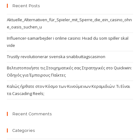
Recent Posts
Aktuelle_Alternativen_für_Spieler_mit_Sperre_die_ein_casino_ohn
e_oasis_suchen_u
Influencer-samarbejder i online casino: Hvad du som spiller skal
vide
Trustly revolutionerar svenska snabbuttagscasinon
Βελτιστοποιήστε τις Στοιχηματικές σας Στρατηγικές στο Quickwin:
Οδηγός για Έμπειρους Παίκτες
Καλώς ήρθατε στον Κόσμο των Κινούμενων Κεραμιδιών: Τι Είναι
τα Cascading Reels;
Recent Comments
Categories