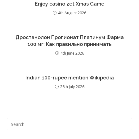
Enjoy casino zet Xmas Game
4th August 2026
Дростанолон Пропионат Платинум Фарма
100 мг: Как правильно принимать
4th June 2026
Indian 100-rupee mention Wikipedia
26th July 2026