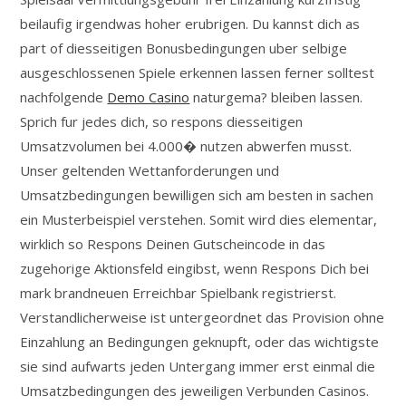
beilaufig irgendwas hoher erubrigen. Du kannst dich as
part of diesseitigen Bonusbedingungen uber selbige
ausgeschlossenen Spiele erkennen lassen ferner solltest
nachfolgende
Demo Casino
naturgema? bleiben lassen.
Sprich fur jedes dich, so respons diesseitigen
Umsatzvolumen bei 4.000� nutzen abwerfen musst.
Unser geltenden Wettanforderungen und
Umsatzbedingungen bewilligen sich am besten in sachen
ein Musterbeispiel verstehen. Somit wird dies elementar,
wirklich so Respons Deinen Gutscheincode in das
zugehorige Aktionsfeld eingibst, wenn Respons Dich bei
mark brandneuen Erreichbar Spielbank registrierst.
Verstandlicherweise ist untergeordnet das Provision ohne
Einzahlung an Bedingungen geknupft, oder das wichtigste
sie sind aufwarts jeden Untergang immer erst einmal die
Umsatzbedingungen des jeweiligen Verbunden Casinos.