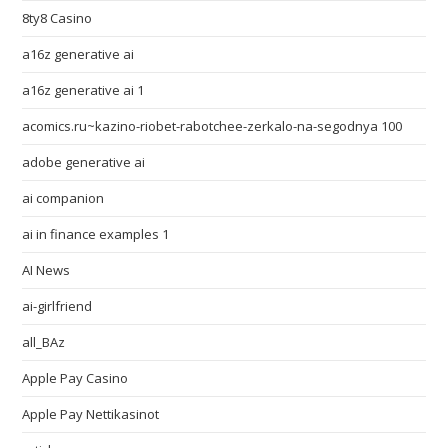
8ty8 Casino
a16z generative ai
a16z generative ai 1
acomics.ru~kazino-riobet-rabotchee-zerkalo-na-segodnya 100
adobe generative ai
ai companion
ai in finance examples 1
AI News
ai-girlfriend
all_BAz
Apple Pay Casino
Apple Pay Nettikasinot