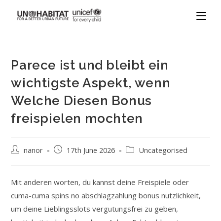
Parece ist und bleibt ein
wichtigste Aspekt, wenn
Welche Diesen Bonus
freispielen mochten
nanor
17th June 2026
Uncategorised
Mit anderen worten, du kannst deine Freispiele oder
cuma-cuma spins no abschlagzahlung bonus nutzlichkeit,
um deine Lieblingsslots vergutungsfrei zu geben,