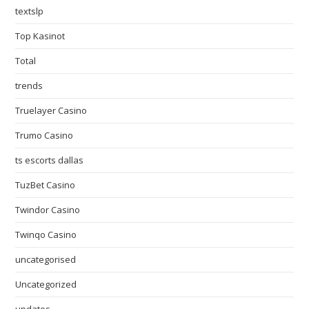
textslp
Top Kasinot
Total
trends
Truelayer Casino
Trumo Casino
ts escorts dallas
TuzBet Casino
Twindor Casino
Twinqo Casino
uncategorised
Uncategorized