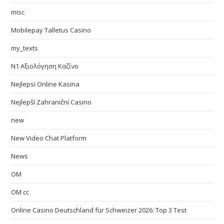
misc
Mobilepay Talletus Casino
my_texts
N1 Αξιολόγηση Καζίνο
Nejlepsi Online Kasina
Nejlepší Zahraniční Casino
new
New Video Chat Platform
News
OM
OM cc
Online Casino Deutschland für Schweizer 2026: Top 3 Test