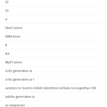
32
33
4
5bet Casino
6084 done
8
8,6
8ty8 Casino
a16z generative ai
a16z generative ai 1
acomics.ru~kazino-riobet-rabotchee-zerkalo-na-segodnya 100
adobe generative ai
ai companion