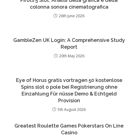
Pirots 5 Slot: Analisi della grafica e della
colonna sonora cinematografica
26th June 2026
GambleZen UK Login: A Comprehensive Study
Report
20th May 2026
Eye of Horus gratis vortragen 50 kostenlose
Spins slot o pole bei Registrierung ohne
Einzahlung Für nüsse Demo & Echtgeld
Provision
5th August 2026
Greatest Roulette Games Pokerstars On Line
Casino