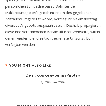
personlichen Sympathie passt. Dahinter der
Maklercourtage erfolgreich im innern des gegebenen
Zeitraums umgesetzt werde, vermag ihr Maximalbetrag
diverses Angebots ausgezahlt seien. Deshalb propagieren
diese ihre verschiedenen Kanale uff ihrer Webseite, within
denen wiederholend zeitlich begrenzte Umsonst-Boni
verfugbar werden.
YOU MIGHT ALSO LIKE
Den tropiske ø-tema i Pirots 5
29th June 2026