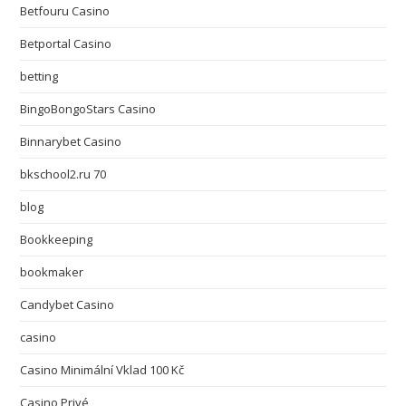
Betfouru Casino
Betportal Casino
betting
BingoBongoStars Casino
Binnarybet Casino
bkschool2.ru 70
blog
Bookkeeping
bookmaker
Candybet Casino
casino
Casino Minimální Vklad 100 Kč
Casino Privé