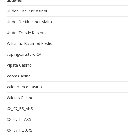
updates
Uudet Euteller Kasinot
Uudet Nettikasinot Malta
Uudet Trustly Kasinot
Välismaa Kasiinod Eestis
vapingcartstore CA
Vipsta Casino
Voom Casino
WildChance Casino
Wildies Casino
XX_07_ES_AKS
XX_07_IT_AKS
XX_07_PL_AKS