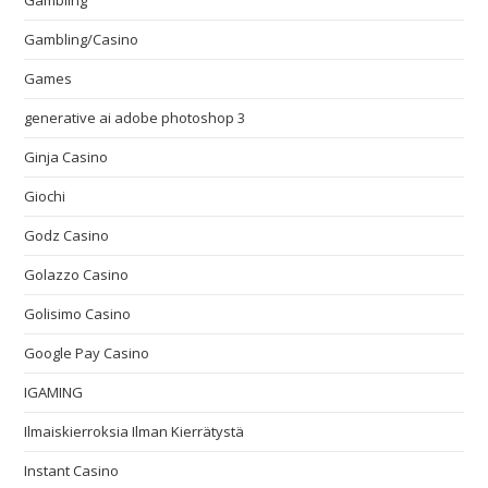
Gambling
Gambling/Casino
Games
generative ai adobe photoshop 3
Ginja Casino
Giochi
Godz Casino
Golazzo Casino
Golisimo Casino
Google Pay Casino
IGAMING
Ilmaiskierroksia Ilman Kierrätystä
Instant Casino