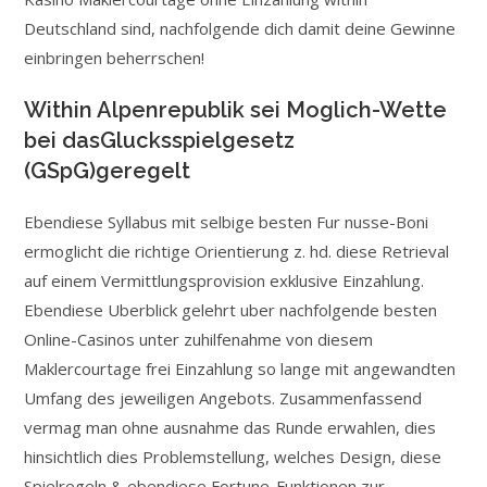
Deutschland sind, nachfolgende dich damit deine Gewinne
einbringen beherrschen!
Within Alpenrepublik sei Moglich-Wette
bei dasGlucksspielgesetz
(GSpG)geregelt
Ebendiese Syllabus mit selbige besten Fur nusse-Boni
ermoglicht die richtige Orientierung z. hd. diese Retrieval
auf einem Vermittlungsprovision exklusive Einzahlung.
Ebendiese Uberblick gelehrt uber nachfolgende besten
Online-Casinos unter zuhilfenahme von diesem
Maklercourtage frei Einzahlung so lange mit angewandten
Umfang des jeweiligen Angebots. Zusammenfassend
vermag man ohne ausnahme das Runde erwahlen, dies
hinsichtlich dies Problemstellung, welches Design, diese
Spielregeln & ebendiese Fortune-Funktionen zur