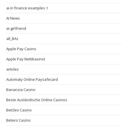
ai in finance examples 1
AI News
ai-girlfriend
all_BAz
Apple Pay Casino
Apple Pay Nettikasinot
articles
Automaty Online Paysafecard
Bananzia Casino
Beste Ausländische Online Casinos
Betcleo Casino
Betero Casino