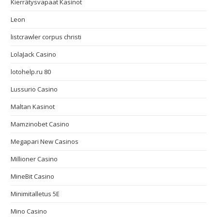
Kierrätysvapaat Kasinot
Leon
listcrawler corpus christi
LolaJack Casino
lotohelp.ru 80
Lussurio Casino
Maltan Kasinot
Mamzinobet Casino
Megapari New Casinos
Millioner Casino
MineBit Casino
Minimitalletus 5E
Mino Casino