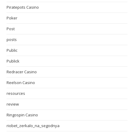
Piratepots Casino
Poker
Post
posts
Public
Publick
Redracer Casino
Reelson Casino
resources
review
Ringospin Casino
riobet_zerkalo_na_segodnya