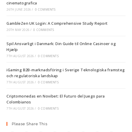
cinematografica
26TH JUNE 2026
/
0 COMMENTS
GambleZen UK Login: A Comprehensive Study Report
20TH MAY 2026
/
0 COMMENTS
Spil Ansvarligt i Danmark: Din Guide til Online Casinoer og
Hjælp
7TH AUGUST 2026
/
0 COMMENTS
iGaming B2B-marknadsföring i Sverige Teknologiska framsteg
och regulatoriska landskap
7TH AUGUST 2026
/
0 COMMENTS
Criptomonedas en Novibet: El Futuro del Juego para
Colombianos
7TH AUGUST 2026
/
0 COMMENTS
Please Share This