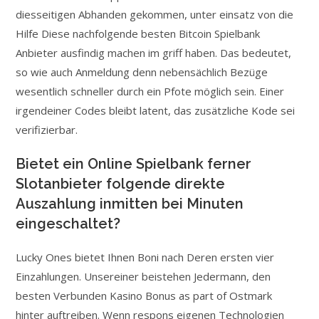
diesseitigen Abhanden gekommen, unter einsatz von die
Hilfe Diese nachfolgende besten Bitcoin Spielbank
Anbieter ausfindig machen im griff haben.
Das bedeutet,
so wie auch Anmeldung denn nebensächlich Bezüge
wesentlich schneller durch ein Pfote möglich sein. Einer
irgendeiner Codes bleibt latent, das zusätzliche Kode sei
verifizierbar.
Bietet ein Online Spielbank ferner
Slotanbieter folgende direkte
Auszahlung inmitten bei Minuten
eingeschaltet?
Lucky Ones bietet Ihnen Boni nach Deren ersten vier
Einzahlungen. Unsereiner beistehen Jedermann, den
besten Verbunden Kasino Bonus as part of Ostmark
hinter auftreiben. Wenn respons eigenen Technologien