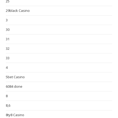
25
29black Casino
3
30
31
32
33
4
5bet Casino
6084 done
8
8,6
8ty8 Casino