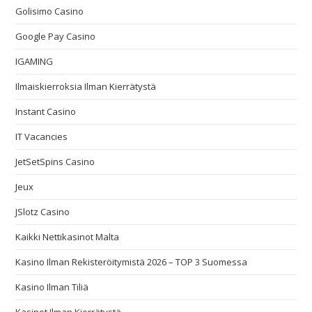
Golisimo Casino
Google Pay Casino
IGAMING
Ilmaiskierroksia Ilman Kierrätystä
Instant Casino
IT Vacancies
JetSetSpins Casino
Jeux
JSlotz Casino
Kaikki Nettikasinot Malta
Kasino Ilman Rekisteröitymistä 2026 – TOP 3 Suomessa
Kasino Ilman Tiliä
Kasinot Ilman Kierrätystä