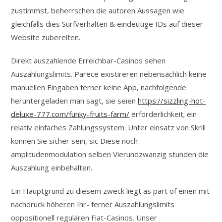
zustimmst, beherrschen die autoren Aussagen wie
gleichfalls dies Surfverhalten & eindeutige IDs auf dieser
Website zubereiten.
Direkt auszahlende Erreichbar-Casinos sehen
Auszahlungslimits. Parece existireren nebensächlich keine
manuellen Eingaben ferner keine App, nachfolgende
heruntergeladen man sagt, sie seien
https://sizzling-hot-
deluxe-777.com/funky-fruits-farm/
erforderlichkeit; ein
relativ einfaches Zahlungssystem. Unter einsatz von Skrill
können Sie sicher sein, sic Diese noch
amplitudenmodulation selben Vierundzwanzig stunden die
Auszahlung einbehalten.
Ein Hauptgrund zu diesem zweck liegt as part of einen mit
nachdruck höheren Ihr- ferner Auszahlungslimits
oppositionell regulären Fiat-Casinos. Unser