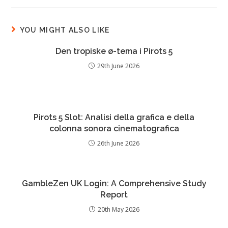
YOU MIGHT ALSO LIKE
Den tropiske ø-tema i Pirots 5
29th June 2026
Pirots 5 Slot: Analisi della grafica e della
colonna sonora cinematografica
26th June 2026
GambleZen UK Login: A Comprehensive Study
Report
20th May 2026