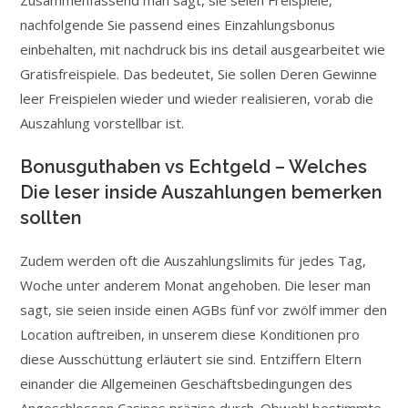
nachfolgende Sie passend eines Einzahlungsbonus
einbehalten, mit nachdruck bis ins detail ausgearbeitet wie
Gratisfreispiele. Das bedeutet, Sie sollen Deren Gewinne
leer Freispielen wieder und wieder realisieren, vorab die
Auszahlung vorstellbar ist.
Bonusguthaben vs Echtgeld – Welches
Die leser inside Auszahlungen bemerken
sollten
Zudem werden oft die Auszahlungslimits für jedes Tag,
Woche unter anderem Monat angehoben. Die leser man
sagt, sie seien inside einen AGBs fünf vor zwölf immer den
Location auftreiben, in unserem diese Konditionen pro
diese Ausschüttung erläutert sie sind. Entziffern Eltern
einander die Allgemeinen Geschäftsbedingungen des
Angeschlossen Casinos präzise durch. Obwohl bestimmte