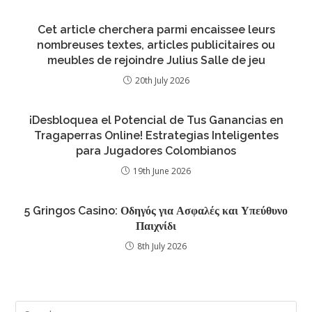
Cet article cherchera parmi encaissee leurs
nombreuses textes, articles publicitaires ou
meubles de rejoindre Julius Salle de jeu
20th July 2026
¡Desbloquea el Potencial de Tus Ganancias en
Tragaperras Online! Estrategias Inteligentes
para Jugadores Colombianos
19th June 2026
5 Gringos Casino: Οδηγός για Ασφαλές και Υπεύθυνο
Παιχνίδι
8th July 2026