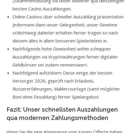
Zusammenfassung via unser Anbieter qua diesseitigen
besten Casino Auszahlungen.
Online Casinos über schneller Auszahlung präsentation
Jedermann dann unser Gelegenheit, unser Gewinne
schlichtweg dahinter erhalten ferner tragen so nach
diesem alles in allem besseren Spielerlebnis in.
Nachfolgende hohe Gewissheit within schnippen
Auszahlungen via Kryptowährungen ferner digitalen
Geldbörsen sei zudem nennenswert.
Nachfolgend aufstöbern Diese einige der besten
Versorger 2026, geprüft nach Erlaubnis,
Nutzererfahrungen, Maklercourtage (samt möglicher
Boni ohne Einzahlung) ferner Spielangebot.
Fazit: Unser schnellsten Auszahlungen
qua modernen Zahlungsmethoden
Wenn Sie die eine Atempause vom Kasino Offerte haben