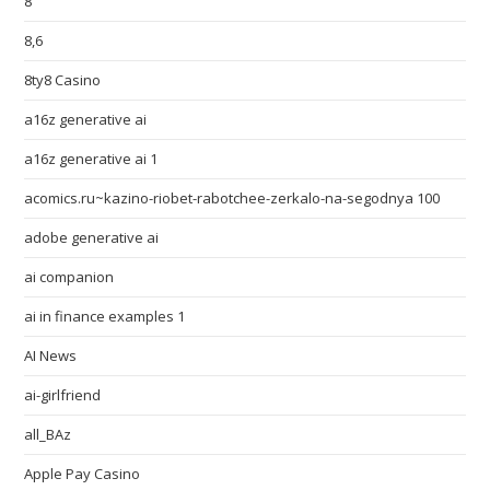
8
8,6
8ty8 Casino
a16z generative ai
a16z generative ai 1
acomics.ru~kazino-riobet-rabotchee-zerkalo-na-segodnya 100
adobe generative ai
ai companion
ai in finance examples 1
AI News
ai-girlfriend
all_BAz
Apple Pay Casino