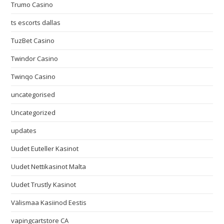
Trumo Casino
ts escorts dallas
TuzBet Casino
Twindor Casino
Twinqo Casino
uncategorised
Uncategorized
updates
Uudet Euteller Kasinot
Uudet Nettikasinot Malta
Uudet Trustly Kasinot
Välismaa Kasiinod Eestis
vapingcartstore CA