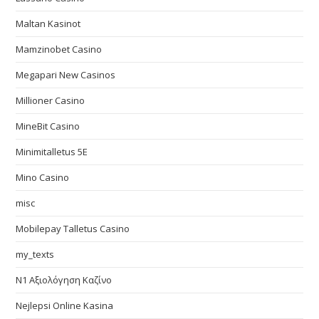
Maltan Kasinot
Mamzinobet Casino
Megapari New Casinos
Millioner Casino
MineBit Casino
Minimitalletus 5E
Mino Casino
misc
Mobilepay Talletus Casino
my_texts
N1 Αξιολόγηση Καζίνο
Nejlepsi Online Kasina