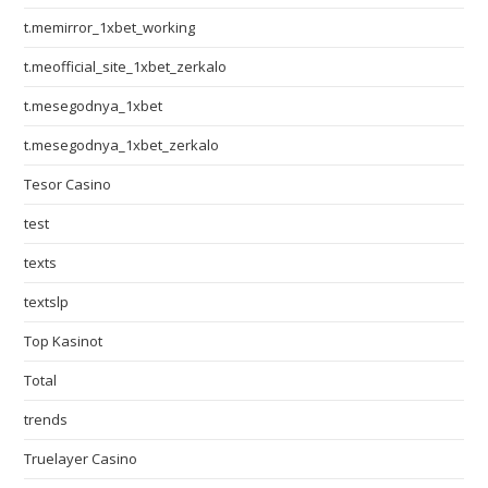
t.memirror_1xbet_working
t.meofficial_site_1xbet_zerkalo
t.mesegodnya_1xbet
t.mesegodnya_1xbet_zerkalo
Tesor Casino
test
texts
textslp
Top Kasinot
Total
trends
Truelayer Casino