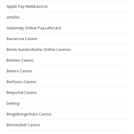
Apple Pay Nettikasinot
articles
Automaty Online Paysafecard
Bananzia Casino
Beste Ausländische Online Casinos
Betcleo Casino
Betero Casino
Betfouru Casino
Betportal Casino
betting
BingoBongoStars Casino
Binnarybet Casino