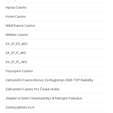
Vipsta Casino
Voom Casino
WildChance Casino
Wildies Casino
XX_07_ES_AKS
XX_07_IT_AKS
XX_07_PL_AKS
Yoyospins Casino
Zahraniční Casino Bonus Za Registraci 2026: TOP Nabídky
Zahraniční Casino Pro České Hráče
Zimpler ei toimi? Vianmääritys & Rahojen Palautus
zolotoyabloko.ru A