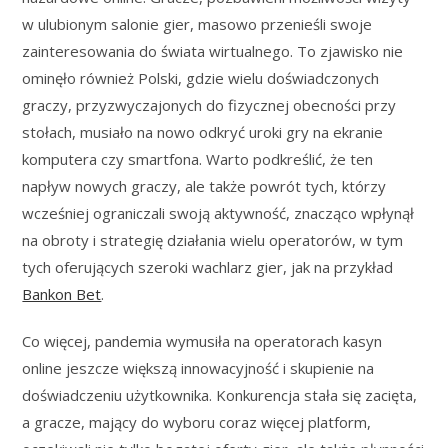
w ulubionym salonie gier, masowo przenieśli swoje
zainteresowania do świata wirtualnego. To zjawisko nie
ominęło również Polski, gdzie wielu doświadczonych
graczy, przyzwyczajonych do fizycznej obecności przy
stołach, musiało na nowo odkryć uroki gry na ekranie
komputera czy smartfona. Warto podkreślić, że ten
napływ nowych graczy, ale także powrót tych, którzy
wcześniej ograniczali swoją aktywność, znacząco wpłynął
na obroty i strategię działania wielu operatorów, w tym
tych oferujących szeroki wachlarz gier, jak na przykład
Bankon Bet
.
Co więcej, pandemia wymusiła na operatorach kasyn
online jeszcze większą innowacyjność i skupienie na
doświadczeniu użytkownika. Konkurencja stała się zacięta,
a gracze, mający do wyboru coraz więcej platform,