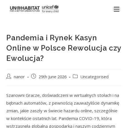
Pandemia i Rynek Kasyn
Online w Polsce Rewolucja czy
Ewolucja?
nanor
29th June 2026
Uncategorised
Szanowni Gracze, doświadczeni w wirtualnych stołach i na
bębnach automatów, z pewnością zauważyliście dynamikę
zmian, jakie zaszły w świecie hazardu online, szczególnie
w kontekście ostatnich lat. Pandemia COVID-19, która
wstrząsnęła globalną gospodarką i naszym codziennym