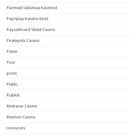
Parimad Välismaa Kasiinod
Paynplay Kasiino Eesti
Paysafecard Vklad Casino
Piratepots Casino
Poker
Post
posts
Public
Publick
Redracer Casino
Reelson Casino
resources