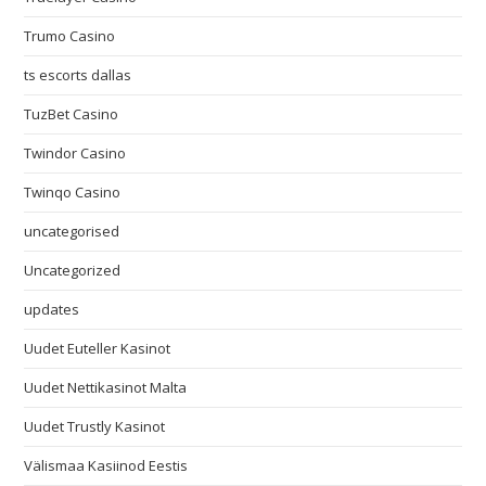
Trumo Casino
ts escorts dallas
TuzBet Casino
Twindor Casino
Twinqo Casino
uncategorised
Uncategorized
updates
Uudet Euteller Kasinot
Uudet Nettikasinot Malta
Uudet Trustly Kasinot
Välismaa Kasiinod Eestis