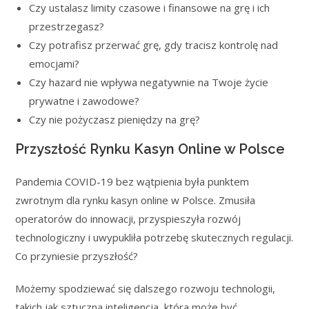
Czy ustalasz limity czasowe i finansowe na grę i ich
przestrzegasz?
Czy potrafisz przerwać grę, gdy tracisz kontrolę nad
emocjami?
Czy hazard nie wpływa negatywnie na Twoje życie
prywatne i zawodowe?
Czy nie pożyczasz pieniędzy na grę?
Przyszłość Rynku Kasyn Online w Polsce
Pandemia COVID-19 bez wątpienia była punktem
zwrotnym dla rynku kasyn online w Polsce. Zmusiła
operatorów do innowacji, przyspieszyła rozwój
technologiczny i uwypukliła potrzebę skutecznych regulacji.
Co przyniesie przyszłość?
Możemy spodziewać się dalszego rozwoju technologii,
takich jak sztuczna inteligencja, która może być