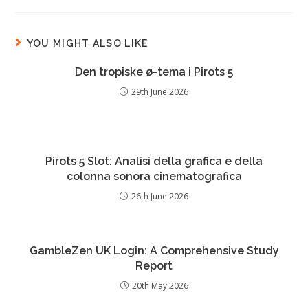
YOU MIGHT ALSO LIKE
Den tropiske ø-tema i Pirots 5
29th June 2026
Pirots 5 Slot: Analisi della grafica e della
colonna sonora cinematografica
26th June 2026
GambleZen UK Login: A Comprehensive Study
Report
20th May 2026