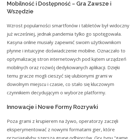
Mobilność i Dostępność – Gra Zawsze i
Wszędzie
Wzrost popularności smartfonów i tabletów był widoczny
już wcześniej, jednak pandemia tylko go spotęgowała.
Kasyna online musiały zapewnić swoim użytkownikom
płynne i intuicyjne doświadczenie mobilne. Oznaczało to
optymalizację stron internetowych pod kątem urządzeń
mobilnych oraz rozwój dedykowanych aplikacji. Dzięki
temu gracze mogli cieszyć się ulubionymi grami w
dowolnym miejscu i czasie, co stało się kluczowym
czynnikiem decydującym o wyborze platformy.
Innowacje i Nowe Formy Rozrywki
Poza grami z krupierem na żywo, operatorzy zaczęli
eksperymentować z nowymi formatami gier, które
przyciągałyby szerszą grupę odbiorców. Gry typu “game