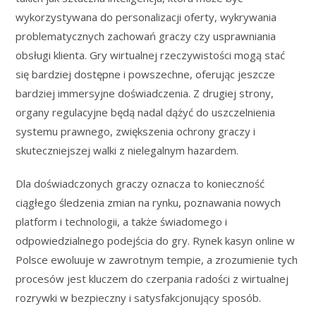
wykorzystywana do personalizacji oferty, wykrywania
problematycznych zachowań graczy czy usprawniania
obsługi klienta. Gry wirtualnej rzeczywistości mogą stać
się bardziej dostępne i powszechne, oferując jeszcze
bardziej immersyjne doświadczenia. Z drugiej strony,
organy regulacyjne będą nadal dążyć do uszczelnienia
systemu prawnego, zwiększenia ochrony graczy i
skuteczniejszej walki z nielegalnym hazardem.
Dla doświadczonych graczy oznacza to konieczność
ciągłego śledzenia zmian na rynku, poznawania nowych
platform i technologii, a także świadomego i
odpowiedzialnego podejścia do gry. Rynek kasyn online w
Polsce ewoluuje w zawrotnym tempie, a zrozumienie tych
procesów jest kluczem do czerpania radości z wirtualnej
rozrywki w bezpieczny i satysfakcjonujący sposób.