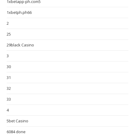
1xbetapp-ph.com5
1xbetph.ph66
2
25
29black Casino
3
30
31
32
33
4
5bet Casino
6084 done