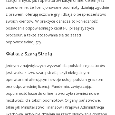
stacjonarnych, jak i operatorów kasyn online. Celem jest
zapewnienie, że licencjonowane podmioty działają zgodnie
z prawem, oferują uczciwe gry i dbają o bezpieczeństwo
swoich klientów. W praktyce oznacza to konieczność
posiadania odpowiedniego kapitału, przejrzystych
procedur, a także stosowania się do zasad
odpowiedzialnej gry.
Walka z Szarą Strefą
Jednym z największych wyzwań dla polskich regulatorów
jest walka z tzw. szarą strefą, czyli nielegalnymi
operatorami oferującymi swoje usługi polskim graczom
bez odpowiedniej licencji. Pandemia, zwiększając
popularność hazardu online, stworzyła również nowe
możliwości dla takich podmiotów. Organy państwowe,
takie jak Ministerstwo Finansów i Krajowa Administracja
Skarbowa, aktywnie działają na rzecz blokowania dostępu