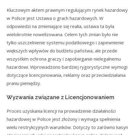
Kluczowym aktem prawnym regulującym rynek hazardowy
w Polsce jest Ustawa o grach hazardowych. W
odpowiedzi na zmieniające się realia, ustawa ta była
wielokrotnie nowelizowana. Celem tych zmian było nie
tylko uszczelnienie systemu podatkowego i zapewnienie
większych wpływów do budżetu państwa, ale przede
wszystkim ochrona graczy i zapobieganie nielegalnemu
hazardowi. Wprowadzono bardziej rygorystyczne wymogi
dotyczące licencjonowania, reklamy oraz przeciwdziałania
praniu pieniędzy.
Wyzwania związane z Licencjonowaniem
Proces uzyskania licencji na prowadzenie działalności
hazardowej w Polsce jest złożony i wymaga spełnienia
wielu restrykcyjnych warunków. Dotyczy to zarówno kasyn