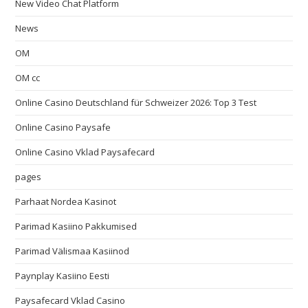
New Video Chat Platform
News
OM
OM cc
Online Casino Deutschland für Schweizer 2026: Top 3 Test
Online Casino Paysafe
Online Casino Vklad Paysafecard
pages
Parhaat Nordea Kasinot
Parimad Kasiino Pakkumised
Parimad Välismaa Kasiinod
Paynplay Kasiino Eesti
Paysafecard Vklad Casino