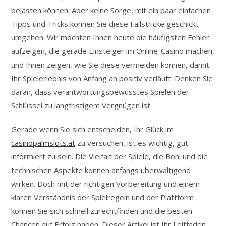
belasten können. Aber keine Sorge, mit ein paar einfachen
Tipps und Tricks können Sie diese Fallstricke geschickt
umgehen. Wir möchten Ihnen heute die häufigsten Fehler
aufzeigen, die gerade Einsteiger im Online-Casino machen,
und Ihnen zeigen, wie Sie diese vermeiden können, damit
Ihr Spielerlebnis von Anfang an positiv verläuft. Denken Sie
daran, dass verantwortungsbewusstes Spielen der
Schlüssel zu langfristigem Vergnügen ist.
Gerade wenn Sie sich entscheiden, Ihr Glück im
casinopalmslots.at
zu versuchen, ist es wichtig, gut
informiert zu sein. Die Vielfalt der Spiele, die Boni und die
technischen Aspekte können anfangs überwältigend
wirken. Doch mit der richtigen Vorbereitung und einem
klaren Verständnis der Spielregeln und der Plattform
können Sie sich schnell zurechtfinden und die besten
Chancen auf Erfolg haben. Dieser Artikel ist Ihr Leitfaden,