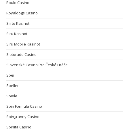
Roulo Casino
Royaldogs Casino
Siirto Kasinot
Siru Kasinot
Siru Mobile Kasinot
Slotorado Casino
Slovenské Casino Pro České Hráče
Spei
Spellen
Spiele
Spin Formula Casino
Spingranny Casino
Spinita Casino