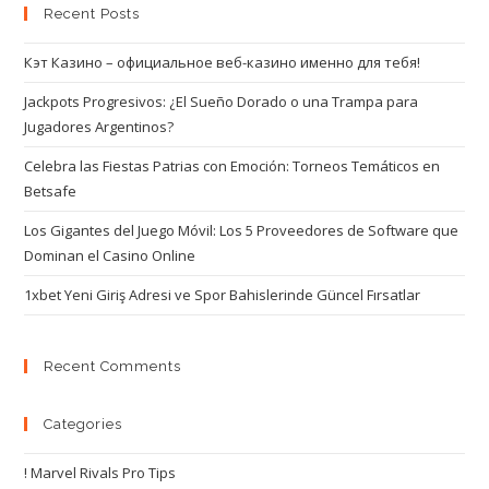
Recent Posts
Кэт Казино – официальное веб-казино именно для тебя!
Jackpots Progresivos: ¿El Sueño Dorado o una Trampa para
Jugadores Argentinos?
Celebra las Fiestas Patrias con Emoción: Torneos Temáticos en
Betsafe
Los Gigantes del Juego Móvil: Los 5 Proveedores de Software que
Dominan el Casino Online
1xbet Yeni Giriş Adresi ve Spor Bahislerinde Güncel Fırsatlar
Recent Comments
Categories
! Marvel Rivals Pro Tips