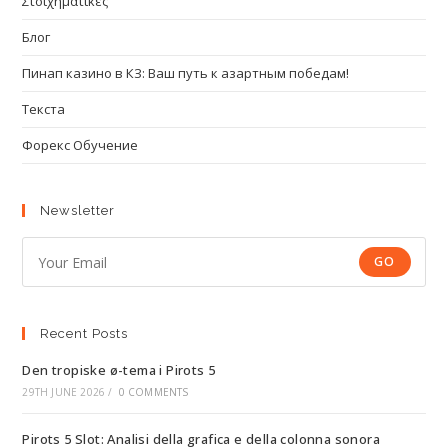
Στοιχηματικές
Блог
Пинап казино в КЗ: Ваш путь к азартным победам!
Текста
Форекс Обучение
Newsletter
GO
Recent Posts
Den tropiske ø-tema i Pirots 5
29TH JUNE 2026
/
0 COMMENTS
Pirots 5 Slot: Analisi della grafica e della colonna sonora