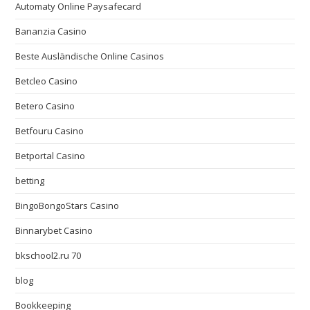
Automaty Online Paysafecard
Bananzia Casino
Beste Ausländische Online Casinos
Betcleo Casino
Betero Casino
Betfouru Casino
Betportal Casino
betting
BingoBongoStars Casino
Binnarybet Casino
bkschool2.ru 70
blog
Bookkeeping