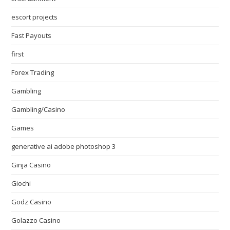
escort projects
Fast Payouts
first
Forex Trading
Gambling
Gambling/Casino
Games
generative ai adobe photoshop 3
Ginja Casino
Giochi
Godz Casino
Golazzo Casino