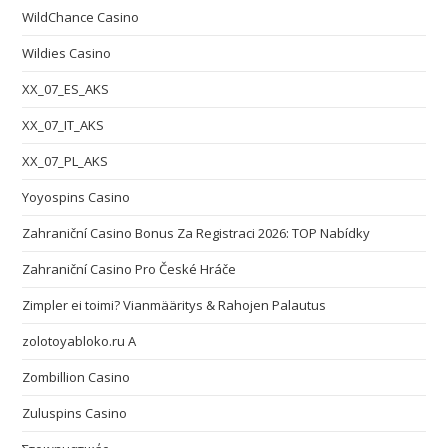
WildChance Casino
Wildies Casino
XX_07_ES_AKS
XX_07_IT_AKS
XX_07_PL_AKS
Yoyospins Casino
Zahraniční Casino Bonus Za Registraci 2026: TOP Nabídky
Zahraniční Casino Pro České Hráče
Zimpler ei toimi? Vianmääritys & Rahojen Palautus
zolotoyabloko.ru A
Zombillion Casino
Zuluspins Casino