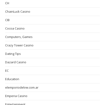
CH
ChainLuck Casino
CIB
Cocoa Casino
Computers, Games
Crazy Tower Сasino
Dating Tips
Dazard Casino
EC
Education
elemporiodelvw.com.ar
Emperia Casino
Entertainment