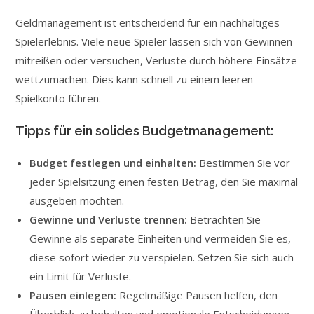
Geldmanagement ist entscheidend für ein nachhaltiges
Spielerlebnis. Viele neue Spieler lassen sich von Gewinnen
mitreißen oder versuchen, Verluste durch höhere Einsätze
wettzumachen. Dies kann schnell zu einem leeren
Spielkonto führen.
Tipps für ein solides Budgetmanagement:
Budget festlegen und einhalten:
Bestimmen Sie vor
jeder Spielsitzung einen festen Betrag, den Sie maximal
ausgeben möchten.
Gewinne und Verluste trennen:
Betrachten Sie
Gewinne als separate Einheiten und vermeiden Sie es,
diese sofort wieder zu verspielen. Setzen Sie sich auch
ein Limit für Verluste.
Pausen einlegen:
Regelmäßige Pausen helfen, den