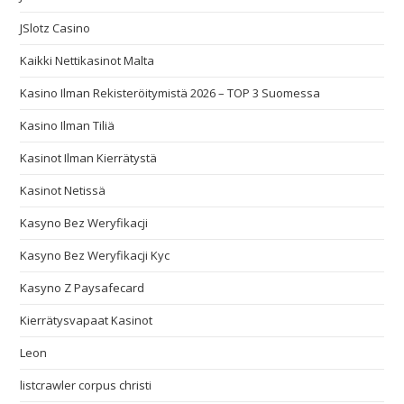
JSlotz Casino
Kaikki Nettikasinot Malta
Kasino Ilman Rekisteröitymistä 2026 – TOP 3 Suomessa
Kasino Ilman Tiliä
Kasinot Ilman Kierrätystä
Kasinot Netissä
Kasyno Bez Weryfikacji
Kasyno Bez Weryfikacji Kyc
Kasyno Z Paysafecard
Kierrätysvapaat Kasinot
Leon
listcrawler corpus christi