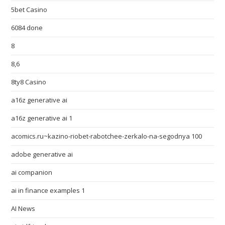
5bet Casino
6084 done
8
8,6
8ty8 Casino
a16z generative ai
a16z generative ai 1
acomics.ru~kazino-riobet-rabotchee-zerkalo-na-segodnya 100
adobe generative ai
ai companion
ai in finance examples 1
AI News