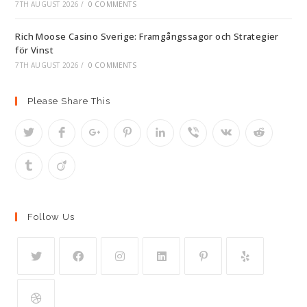
7TH AUGUST 2026
/
0 COMMENTS
Rich Moose Casino Sverige: Framgångssagor och Strategier
för Vinst
7TH AUGUST 2026
/
0 COMMENTS
Please Share This
Follow Us