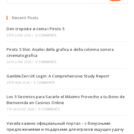
Recent Posts
Den tropiske ø-tema i Pirots 5
29TH JUNE 2026
/
0 COMMENTS
Pirots 5 Slot: Analisi della grafica e della colonna sonora
cinematografica
26TH JUNE 2026
/
0 COMMENTS
GambleZen UK Login: A Comprehensive Study Report
20TH MAY 2026
/
0 COMMENTS
Los 5 Secretos para Sacarle el Máximo Provecho a tu Bono de
Bienvenida en Casinos Online
7TH AUGUST 2026
/
0 COMMENTS
Vavada казино официальный портал – с бонусными
предложениями и подарками для игроков ищущих удачу