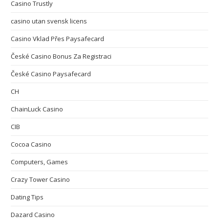
Casino Trustly
casino utan svensk licens
Casino Vklad Přes Paysafecard
České Casino Bonus Za Registraci
České Casino Paysafecard
CH
ChainLuck Casino
CIB
Cocoa Casino
Computers, Games
Crazy Tower Сasino
Dating Tips
Dazard Casino