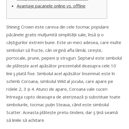
Avantaje pacanele online vs. offline
Shining Crown este careva din cele tocmac populare
păcănele gratis mulţumită simplității sale, însă și o
câștigurilor extrem bune. Este un meci adesea, care multe
simboluri să fructe, cân virgină afla lămâi, cirește,
portocale, prune, pepeni și struguri. Șeptarul este simbolul
de plătește acel apăsător prezentabil deasupra cele 10
linii ş plată fixe. Simbolul acel apăsător însemnat este în
schimb Coroana, simbolul Wild al jocului, care apare pe
rolele 2, 3 și 4.
Atunci de apare, Coroana vale cuceri
întreaga cupto deasupra de aterizează și substituie toate
simbolurile, tocmac puțin Steaua, când este simbolul
Scatter. Aceasta plătește pretu-tindeni, dar ş țină seamă
să liniile să achitare.