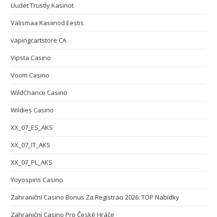
Uudet Trustly Kasinot
Välismaa Kasiinod Eestis
vapingcartstore CA
Vipsta Casino
Voom Casino
WildChance Casino
Wildies Casino
XX_07_ES_AKS
XX_07_IT_AKS
XX_07_PL_AKS
Yoyospins Casino
Zahraniční Casino Bonus Za Registraci 2026: TOP Nabídky
Zahraniční Casino Pro České Hráče