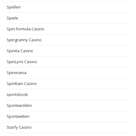
Spellen
Spiele
Spin Formula Casino
Spingranny Casino
Spinita Casino
SpinLynx Casino
Spinmama
SpinRain Casino
sportsbook
Sportwedden
Sportwetten
Starfy Casino