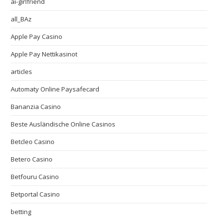
ai-girlfriend
all_BAz
Apple Pay Casino
Apple Pay Nettikasinot
articles
Automaty Online Paysafecard
Bananzia Casino
Beste Ausländische Online Casinos
Betcleo Casino
Betero Casino
Betfouru Casino
Betportal Casino
betting