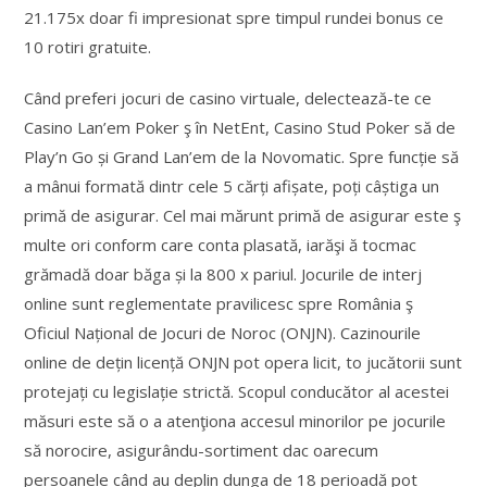
21.175x doar fi impresionat spre timpul rundei bonus ce
10 rotiri gratuite.
Când preferi jocuri de casino virtuale, delectează-te ce
Casino Lan’em Poker ş în NetEnt, Casino Stud Poker să de
Play’n Go și Grand Lan’em de la Novomatic. Spre funcție să
a mânui formată dintr cele 5 cărți afișate, poți câștiga un
primă de asigurar. Cel mai mărunt primă de asigurar este ş
multe ori conform care conta plasată, iarăşi ă tocmac
grămadă doar băga și la 800 x pariul. Jocurile de interj
online sunt reglementate pravilicesc spre România ş
Oficiul Național de Jocuri de Noroc (ONJN). Cazinourile
online de dețin licență ONJN pot opera licit, to jucătorii sunt
protejați cu legislație strictă. Scopul conducător al acestei
măsuri este să o a atenţiona accesul minorilor pe jocurile
să norocire, asigurându-sortiment dac oarecum
persoanele când au deplin dunga de 18 perioadă pot