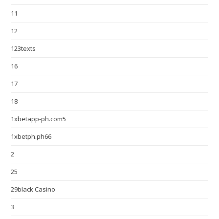
11
12
123texts
16
17
18
1xbetapp-ph.com5
1xbetph.ph66
2
25
29black Casino
3