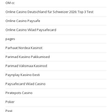
OM cc
Online Casino Deutschland für Schweizer 2026: Top 3 Test
Online Casino Paysafe
Online Casino Vklad Paysafecard
pages
Parhaat Nordea Kasinot
Parimad Kasiino Pakkumised
Parimad Välismaa Kasiinod
Paynplay Kasiino Eesti
Paysafecard Vklad Casino
Piratepots Casino
Poker
Post