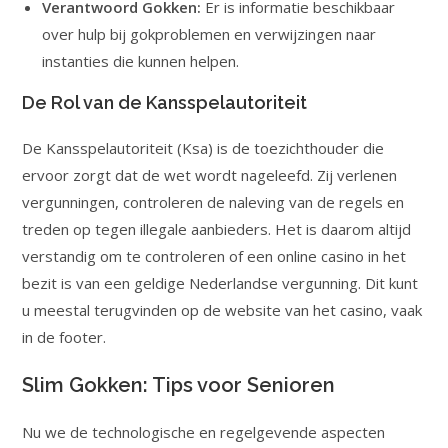
Verantwoord Gokken:
Er is informatie beschikbaar
over hulp bij gokproblemen en verwijzingen naar
instanties die kunnen helpen.
De Rol van de Kansspelautoriteit
De Kansspelautoriteit (Ksa) is de toezichthouder die
ervoor zorgt dat de wet wordt nageleefd. Zij verlenen
vergunningen, controleren de naleving van de regels en
treden op tegen illegale aanbieders. Het is daarom altijd
verstandig om te controleren of een online casino in het
bezit is van een geldige Nederlandse vergunning. Dit kunt
u meestal terugvinden op de website van het casino, vaak
in de footer.
Slim Gokken: Tips voor Senioren
Nu we de technologische en regelgevende aspecten