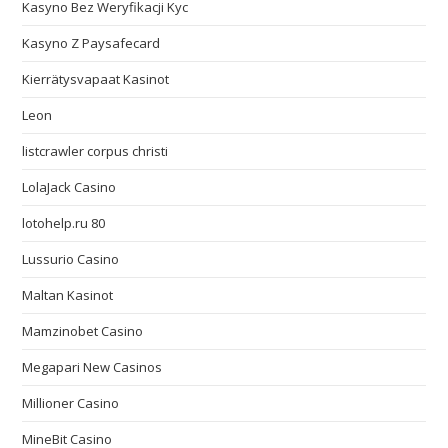
Kasyno Bez Weryfikacji Kyc
Kasyno Z Paysafecard
Kierrätysvapaat Kasinot
Leon
listcrawler corpus christi
LolaJack Casino
lotohelp.ru 80
Lussurio Casino
Maltan Kasinot
Mamzinobet Casino
Megapari New Casinos
Millioner Casino
MineBit Casino