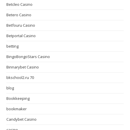
Betcleo Casino
Betero Casino
Betfouru Casino
Betportal Casino
betting
BingoBongoStars Casino
Binnarybet Casino
bkschool2.ru 70
blog
Bookkeeping
bookmaker
Candybet Casino
casino