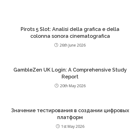
Pirots 5 Slot: Analisi della grafica e della
colonna sonora cinematografica
26th June 2026
GambleZen UK Login: A Comprehensive Study
Report
20th May 2026
Значение тестирования в создании цифровых
платформ
1st May 2026