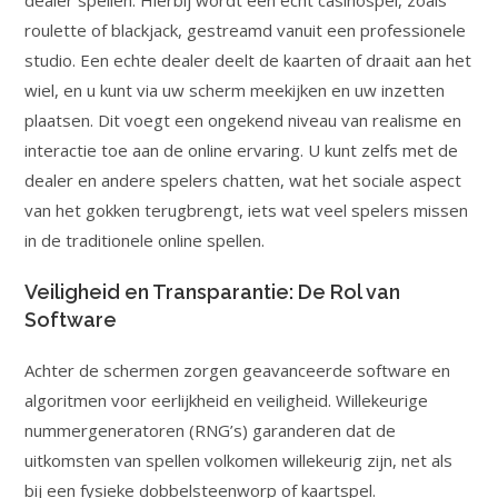
dealer spellen. Hierbij wordt een echt casinospel, zoals
roulette of blackjack, gestreamd vanuit een professionele
studio. Een echte dealer deelt de kaarten of draait aan het
wiel, en u kunt via uw scherm meekijken en uw inzetten
plaatsen. Dit voegt een ongekend niveau van realisme en
interactie toe aan de online ervaring. U kunt zelfs met de
dealer en andere spelers chatten, wat het sociale aspect
van het gokken terugbrengt, iets wat veel spelers missen
in de traditionele online spellen.
Veiligheid en Transparantie: De Rol van
Software
Achter de schermen zorgen geavanceerde software en
algoritmen voor eerlijkheid en veiligheid. Willekeurige
nummergeneratoren (RNG’s) garanderen dat de
uitkomsten van spellen volkomen willekeurig zijn, net als
bij een fysieke dobbelsteenworp of kaartspel.