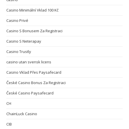
Casino Minimální Vklad 100 Kč
Casino Privé
Casino S Bonusem Za Registraci
Casino S Neterapay
Casino Trustly
casino utan svensk licens
Casino Vklad Přes Paysafecard
České Casino Bonus Za Registraci
České Casino Paysafecard
CH
ChainLuck Casino
CIB