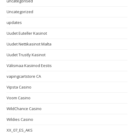
uncategorised
Uncategorized
updates
Uudet Euteller Kasinot
Uudet Nettikasinot Malta
Uudet Trustly Kasinot
Välismaa Kasiinod Eestis
vapingcartstore CA
Vipsta Casino
Voom Casino
WildChance Casino
Wildies Casino
XX_07_ES_AKS