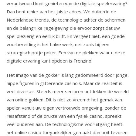
verantwoord kunt genieten van de digitale speelervaring?
Dan bent u hier aan het juiste adres. We duiken in de
Nederlandse trends, de technologie achter de schermen
en de belangrijke regelgeving die ervoor zorgt dat uw
spel plezierig en eerlijk blijft. En vergeet niet, een goede
voorbereiding is het halve werk, net zoals bij een
strategisch potje poker. Een van de plekken waar u deze
digitale ervaring kunt opdoen is
Frenzino
.
Het imago van de gokker is lang gedomineerd door jonge,
hippe figuren in glitterende casino’s. Maar de realiteit is
veel diverser. Steeds meer senioren ontdekken de wereld
van online gokken. Dit is niet zo vreemd: het gemak van
spelen vanuit uw eigen vertrouwde omgeving, zonder de
reisafstand of de drukte van een fysiek casino, spreekt
veel ouderen aan. De technologische vooruitgang heeft
het online casino toegankelijker gemaakt dan ooit tevoren.