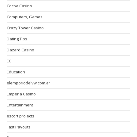
Cocoa Casino
Computers, Games
Crazy Tower Сasino
Dating Tips
Dazard Casino
EC
Education
elemporiodelvw.com.ar
Emperia Casino
Entertainment
escort projects
Fast Payouts