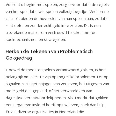
Voordat u begint met spelen, zorg ervoor dat u de regels
van het spel dat u wilt spelen volledig begrijpt. Veel online
casino’s bieden demoversies van hun spellen aan, zodat u
kunt oefenen zonder echt geld in te zetten. Dit is een
uitstekende manier om vertrouwd te raken met de
spelmechanismen en strategieën.
Herken de Tekenen van Problematisch
Gokgedrag
Hoewel de meeste spelers verantwoord gokken, is het
belangrijk om alert te zijn op mogelijke problemen. Let op
signalen zoals het najagen van verliezen, het uitgeven van
meer geld dan gepland, of het verwaarlozen van
dagelijkse verantwoordelijkheden. Als u merkt dat gokken
een negatieve invloed heeft op uw leven, zoek dan hulp.
Er zijn diverse organisaties in Nederland die