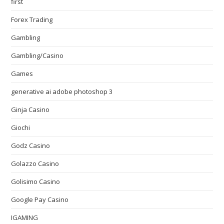
first
Forex Trading
Gambling
Gambling/Casino
Games
generative ai adobe photoshop 3
Ginja Casino
Giochi
Godz Casino
Golazzo Casino
Golisimo Casino
Google Pay Casino
IGAMING