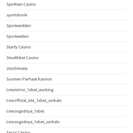
SpinRain Casino
sportsbook
Sportwedden
Sportwetten
Starfy Casino
Stealthbet Casino
stoichimata
Suomen Parhaat Kasinot
t.memirror_1xbet_working
t.meofficial_site_1xbet_zerkalo
t.mesegodnya_1xbet
t.mesegodnya_1xbet_zerkalo
Tesor Casino