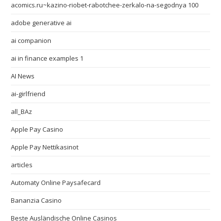
acomics.ru~kazino-riobet-rabotchee-zerkalo-na-segodnya 100
adobe generative ai
ai companion
ai in finance examples 1
AI News
ai-girlfriend
all_BAz
Apple Pay Casino
Apple Pay Nettikasinot
articles
Automaty Online Paysafecard
Bananzia Casino
Beste Ausländische Online Casinos