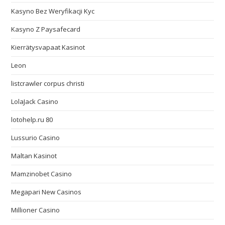
Kasyno Bez Weryfikacji Kyc
Kasyno Z Paysafecard
Kierrätysvapaat Kasinot
Leon
listcrawler corpus christi
LolaJack Casino
lotohelp.ru 80
Lussurio Casino
Maltan Kasinot
Mamzinobet Casino
Megapari New Casinos
Millioner Casino