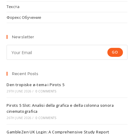
Текста
Форекс Обучение
Newsletter
GO
Recent Posts
Den tropiske ø-tema i Pirots 5
29TH JUNE 2026
/
0 COMMENTS
Pirots 5 Slot: Analisi della grafica e della colonna sonora
cinematografica
26TH JUNE 2026
/
0 COMMENTS
GambleZen UK Login: A Comprehensive Study Report