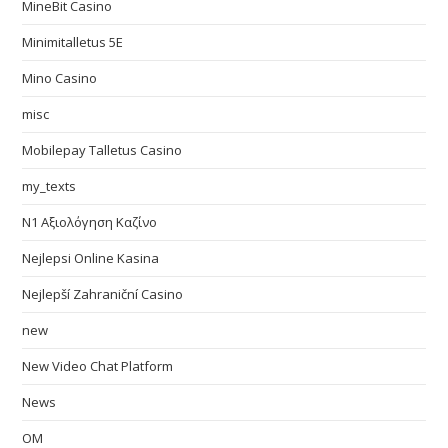
MineBit Casino
Minimitalletus 5E
Mino Casino
misc
Mobilepay Talletus Casino
my_texts
N1 Αξιολόγηση Καζίνο
Nejlepsi Online Kasina
Nejlepší Zahraniční Casino
new
New Video Chat Platform
News
OM