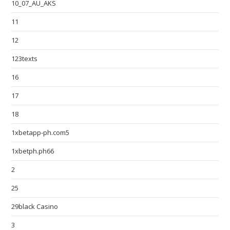
10_07_AU_AKS
11
12
123texts
16
17
18
1xbetapp-ph.com5
1xbetph.ph66
2
25
29black Casino
3