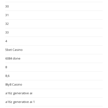
30
31
32
33
4
5bet Casino
6084 done
8
8,6
8ty8 Casino
a16z generative ai
a16z generative ai 1