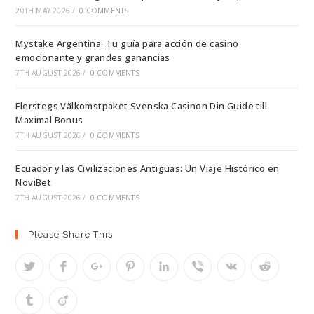
20TH MAY 2026
/
0 COMMENTS
Mystake Argentina: Tu guía para acción de casino
emocionante y grandes ganancias
7TH AUGUST 2026
/
0 COMMENTS
Flerstegs Välkomstpaket Svenska Casinon Din Guide till
Maximal Bonus
7TH AUGUST 2026
/
0 COMMENTS
Ecuador y las Civilizaciones Antiguas: Un Viaje Histórico en
NoviBet
7TH AUGUST 2026
/
0 COMMENTS
Please Share This