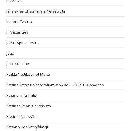
IGAMING
Ilmaiskierroksia Ilman Kierrätystä
Instant Casino
IT Vacancies
JetSetSpins Casino
Jeux
JSlotz Casino
Kaikki Nettikasinot Malta
Kasino Ilman Rekisteröitymistä 2026 – TOP 3 Suomessa
Kasino Ilman Tiliä
Kasinot Ilman Kierrätystä
Kasinot Netissä
Kasyno Bez Weryfikacji