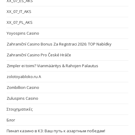
XX_07_ES_AKS
XX_07_IT_AKS
XX_07_PL_AKS
Yoyospins Casino
Zahraniční Casino Bonus Za Registraci 2026: TOP Nabídky
Zahraniční Casino Pro České Hráče
Zimpler ei toimi? Vianmääritys & Rahojen Palautus
zolotoyabloko.ru A
Zombillion Casino
Zuluspins Casino
Στοιχηματικές
Блог
Пинап казино в КЗ: Ваш путь к азартным победам!