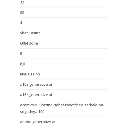
32
33
4
5bet Casino
6084 done
8
8,6
8ty8 Casino
a16z generative ai
a16z generative ai 1
acomics.ru~kazino-riobet-rabotchee-zerkalo-na-
segodnya 100
adobe generative ai