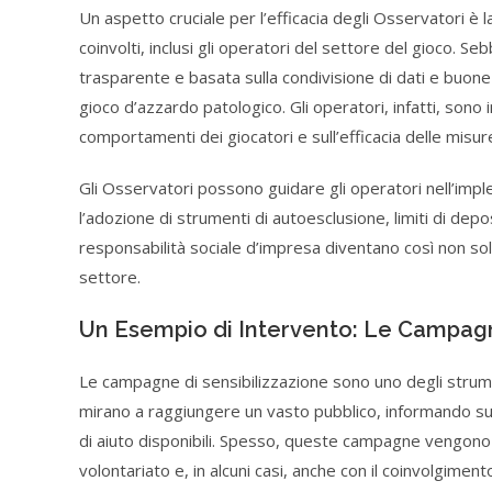
Un aspetto cruciale per l’efficacia degli Osservatori è la
coinvolti, inclusi gli operatori del settore del gioco. 
trasparente e basata sulla condivisione di dati e buone 
gioco d’azzardo patologico. Gli operatori, infatti, sono
comportamenti dei giocatori e sull’efficacia delle misur
Gli Osservatori possono guidare gli operatori nell’imp
l’adozione di strumenti di autoesclusione, limiti di depos
responsabilità sociale d’impresa diventano così non so
settore.
Un Esempio di Intervento: Le Campagn
Le campagne di sensibilizzazione sono uno degli strument
mirano a raggiungere un vasto pubblico, informando sui 
di aiuto disponibili. Spesso, queste campagne vengono r
volontariato e, in alcuni casi, anche con il coinvolgiment