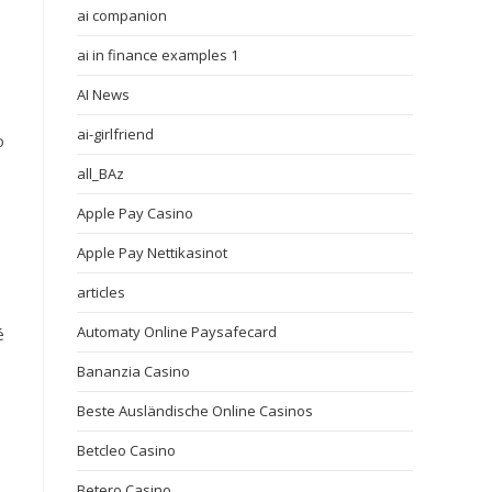
ai companion
ai in finance examples 1
AI News
ai-girlfriend
o
all_BAz
Apple Pay Casino
Apple Pay Nettikasinot
articles
Automaty Online Paysafecard
é
Bananzia Casino
Beste Ausländische Online Casinos
Betcleo Casino
Betero Casino