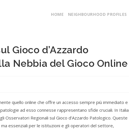
HOME
NEIGHBOURHOOD PROFILES
sul Gioco d’Azzardo
lla Nebbia del Gioco Online
ente quello online che offre un accesso sempre più immediato e
e patologie ad esso connesse rappresentano sfide cruciali. In Italia
gli Osservatori Regionali sul Gioco d’Azzardo Patologico. Queste
 essenziali per le istituzioni e gli operatori del settore,