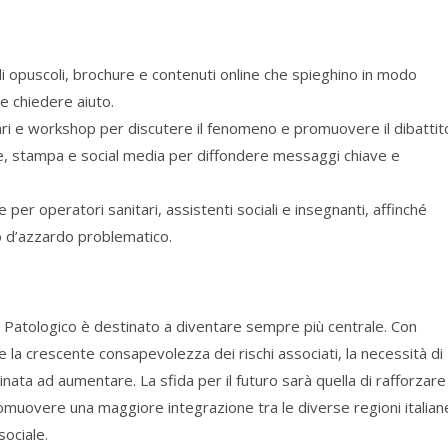
i opuscoli, brochure e contenuti online che spieghino in modo
e chiedere aiuto.
i e workshop per discutere il fenomeno e promuovere il dibattit
one, stampa e social media per diffondere messaggi chiave e
 per operatori sanitari, assistenti sociali e insegnanti, affinché
co d’azzardo problematico.
o Patologico è destinato a diventare sempre più centrale. Con
e la crescente consapevolezza dei rischi associati, la necessità di
inata ad aumentare. La sfida per il futuro sarà quella di rafforzare
romuovere una maggiore integrazione tra le diverse regioni italian
ociale.