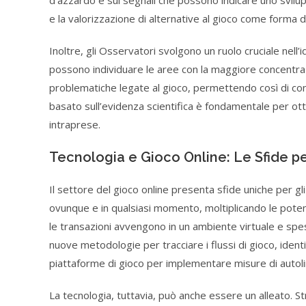
d’azzardo e sui segnali che possono indicare uno svilup
e la valorizzazione di alternative al gioco come forma 
Inoltre, gli Osservatori svolgono un ruolo cruciale nell’id
possono individuare le aree con la maggiore concentrazi
problematiche legate al gioco, permettendo così di con
basato sull’evidenza scientifica è fondamentale per ott
intraprese.
Tecnologia e Gioco Online: Le Sfide pe
Il settore del gioco online presenta sfide uniche per gli
ovunque e in qualsiasi momento, moltiplicando le poten
le transazioni avvengono in un ambiente virtuale e spe
nuove metodologie per tracciare i flussi di gioco, ident
piattaforme di gioco per implementare misure di autol
La tecnologia, tuttavia, può anche essere un alleato. Stru