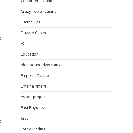
Computers, Games
Crazy Tower Сasino
Dating Tips
Dazard Casino
o.
EC
Education
elemporiodelvw.com.ar
Emperia Casino
Entertainment
escort projects
Fast Payouts
first
e
Forex Trading