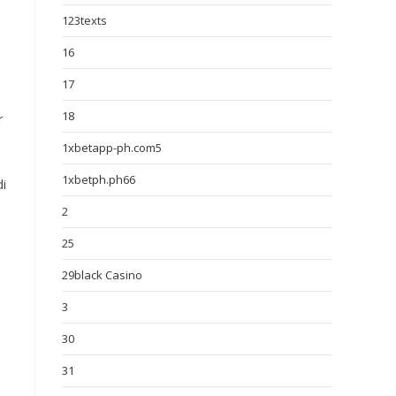
123texts
16
17
18
r
1xbetapp-ph.com5
1xbetph.ph66
di
2
25
o
29black Casino
3
30
31