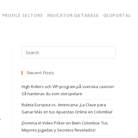
PROFILE SECTORS
INDICATOR DATABASE
GEOPORTAL
Recent Posts
High Rollers och VIP-program på svenska casinon
Så hanteras du som storspelare
Ruleta Europea vs. Americana: ¡La Clave para
Ganar Más en tus Apuestas Online en Colombia!
,
¡Domina el Video Póker en Bwin Colombia: Tus
Mejores Jugadas y Secretos Revelados!