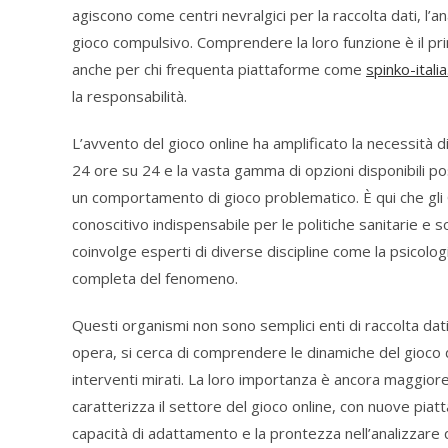
agiscono come centri nevralgici per la raccolta dati, l’ana
gioco compulsivo. Comprendere la loro funzione è il 
anche per chi frequenta piattaforme come
spinko-italia
la responsabilità.
L’avvento del gioco online ha amplificato la necessità di
24 ore su 24 e la vasta gamma di opzioni disponibili pos
un comportamento di gioco problematico. È qui che gli
conoscitivo indispensabile per le politiche sanitarie e so
coinvolge esperti di diverse discipline come la psicologia,
completa del fenomeno.
Questi organismi non sono semplici enti di raccolta dati
opera, si cerca di comprendere le dinamiche del gioco d’
interventi mirati. La loro importanza è ancora maggior
caratterizza il settore del gioco online, con nuove pi
capacità di adattamento e la prontezza nell’analizzare q