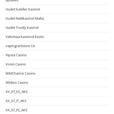
updates
Uudet Euteller Kasinot
Uudet Nettikasinot Malta
Uudet Trustly Kasinot
Välismaa Kasiinod Eestis
vapingcartstore CA
Vipsta Casino
Voom Casino
WildChance Casino
Wildies Casino
XX_07_ES_AKS
XX_07_IT_AKS
XX_07_PL_AKS