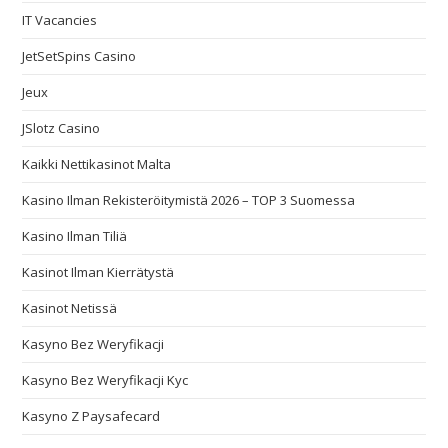
IT Vacancies
JetSetSpins Casino
Jeux
JSlotz Casino
Kaikki Nettikasinot Malta
Kasino Ilman Rekisteröitymistä 2026 – TOP 3 Suomessa
Kasino Ilman Tiliä
Kasinot Ilman Kierrätystä
Kasinot Netissä
Kasyno Bez Weryfikacji
Kasyno Bez Weryfikacji Kyc
Kasyno Z Paysafecard