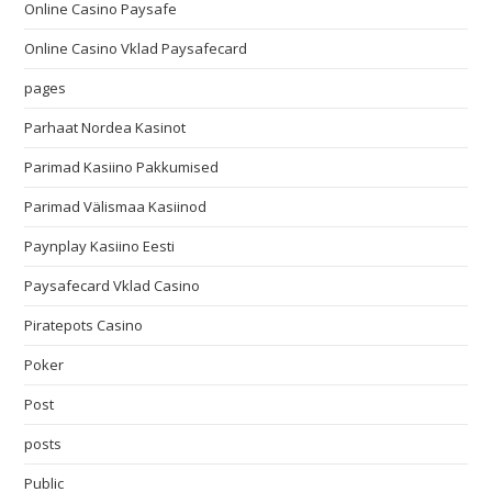
Online Casino Paysafe
Online Casino Vklad Paysafecard
pages
Parhaat Nordea Kasinot
Parimad Kasiino Pakkumised
Parimad Välismaa Kasiinod
Paynplay Kasiino Eesti
Paysafecard Vklad Casino
Piratepots Casino
Poker
Post
posts
Public