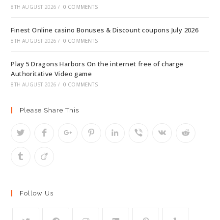
8TH AUGUST 2026
/
0 COMMENTS
Finest Online casino Bonuses & Discount coupons July 2026
8TH AUGUST 2026
/
0 COMMENTS
Play 5 Dragons Harbors On the internet free of charge
Authoritative Video game
8TH AUGUST 2026
/
0 COMMENTS
Please Share This
Follow Us