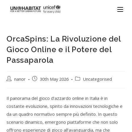
OrcaSpins: La Rivoluzione del
Gioco Online e il Potere del
Passaparola
nanor
30th May 2026
Uncategorised
Il panorama del gioco d’azzardo online in Italia è in
costante evoluzione, spinto da innovazioni tecnologiche e
da un quadro normativo sempre più definito. In questo
scenario dinamico, emergono piattaforme che non solo
offrono esperienze di gioco all’avanguardia, ma che