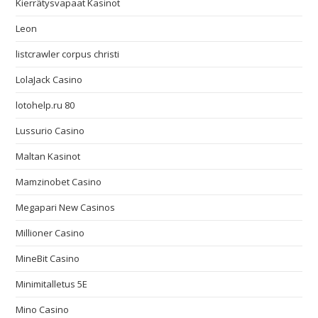
Kierrätysvapaat Kasinot
Leon
listcrawler corpus christi
LolaJack Casino
lotohelp.ru 80
Lussurio Casino
Maltan Kasinot
Mamzinobet Casino
Megapari New Casinos
Millioner Casino
MineBit Casino
Minimitalletus 5E
Mino Casino