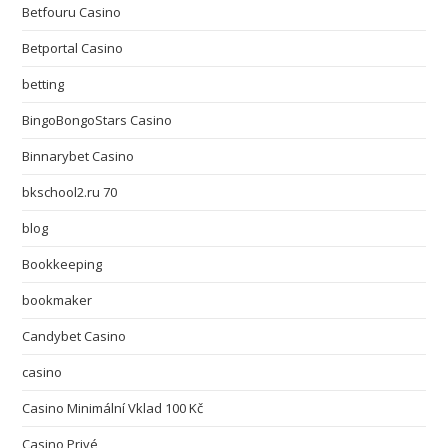
Betfouru Casino
Betportal Casino
betting
BingoBongoStars Casino
Binnarybet Casino
bkschool2.ru 70
blog
Bookkeeping
bookmaker
Candybet Casino
casino
Casino Minimální Vklad 100 Kč
Casino Privé