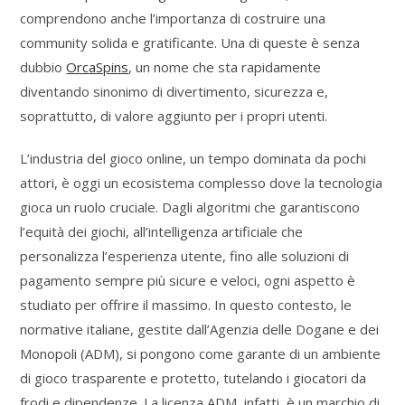
comprendono anche l’importanza di costruire una
community solida e gratificante. Una di queste è senza
dubbio
OrcaSpins
, un nome che sta rapidamente
diventando sinonimo di divertimento, sicurezza e,
soprattutto, di valore aggiunto per i propri utenti.
L’industria del gioco online, un tempo dominata da pochi
attori, è oggi un ecosistema complesso dove la tecnologia
gioca un ruolo cruciale. Dagli algoritmi che garantiscono
l’equità dei giochi, all’intelligenza artificiale che
personalizza l’esperienza utente, fino alle soluzioni di
pagamento sempre più sicure e veloci, ogni aspetto è
studiato per offrire il massimo. In questo contesto, le
normative italiane, gestite dall’Agenzia delle Dogane e dei
Monopoli (ADM), si pongono come garante di un ambiente
di gioco trasparente e protetto, tutelando i giocatori da
frodi e dipendenze. La licenza ADM, infatti, è un marchio di