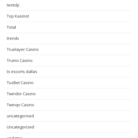
textslp
Top Kasinot
Total
trends
Truelayer Casino
Trumo Casino
ts escorts dallas
TuzBet Casino
Twindor Casino
Twinqo Casino
uncategorised
Uncategorized