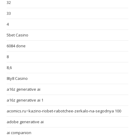
32
33
4
5bet Casino
6084 done
8
8,6
8ty8 Casino
a16z generative ai
a16z generative ai 1
acomics.ru~kazino-riobet-rabotchee-zerkalo-na-segodnya 100
adobe generative ai
ai companion