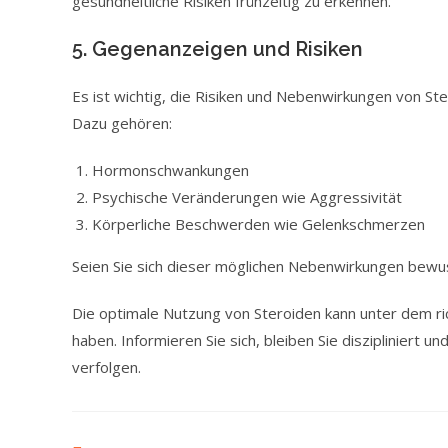
gesundheitliche Risiken frühzeitig zu erkennen.
5. Gegenanzeigen und Risiken
Es ist wichtig, die Risiken und Nebenwirkungen von S
Dazu gehören:
Hormonschwankungen
Psychische Veränderungen wie Aggressivität
Körperliche Beschwerden wie Gelenkschmerzen
Seien Sie sich dieser möglichen Nebenwirkungen bewu
Die optimale Nutzung von Steroiden kann unter dem ric
haben. Informieren Sie sich, bleiben Sie diszipliniert u
verfolgen.