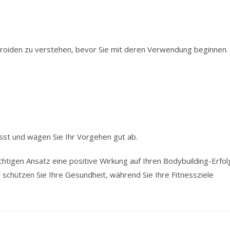
teroiden zu verstehen, bevor Sie mit deren Verwendung beginnen.
sst und wägen Sie Ihr Vorgehen gut ab.
htigen Ansatz eine positive Wirkung auf Ihren Bodybuilding-Erfol
nd schützen Sie Ihre Gesundheit, während Sie Ihre Fitnessziele