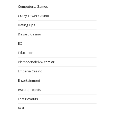
Computers, Games
Crazy Tower Сasino
Dating Tips
Dazard Casino
EC
Education
elemporiodelvw.com.ar
Emperia Casino
Entertainment
escort projects
Fast Payouts
first