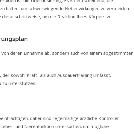
roiden ist die Überdosierung. Es ist entscheidend, die
n zu halten, um schwerwiegende Nebenwirkungen zu vermeiden.
e diese schrittweise, um die Reaktion Ihres Körpers zu
hrungsplan
nur von deren Einnahme ab, sondern auch von einem abgestimmten
n, der sowohl Kraft- als auch Ausdauertraining umfasst.
u zu unterstützen.
inträchtigen; daher sind regelmäßige ärztliche Kontrollen
e, Leber- und Nierenfunktion untersuchen, um mögliche