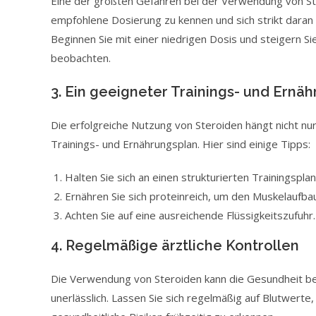
Eine der größten Gefahren bei der Verwendung von Ste
empfohlene Dosierung zu kennen und sich strikt dara
Beginnen Sie mit einer niedrigen Dosis und steigern Si
beobachten.
3. Ein geeigneter Trainings- und Ernä
Die erfolgreiche Nutzung von Steroiden hängt nicht 
Trainings- und Ernährungsplan. Hier sind einige Tipps:
Halten Sie sich an einen strukturierten Trainingspla
Ernähren Sie sich proteinreich, um den Muskelaufba
Achten Sie auf eine ausreichende Flüssigkeitszufuhr.
4. Regelmäßige ärztliche Kontrollen
Die Verwendung von Steroiden kann die Gesundheit bee
unerlässlich. Lassen Sie sich regelmäßig auf Blutwert