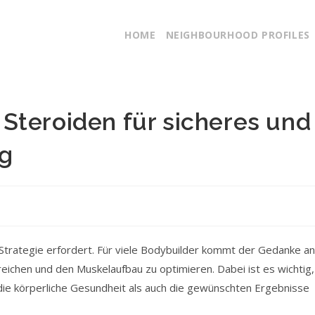
HOME
NEIGHBOURHOOD PROFILES
Steroiden für sicheres und
ng
d Strategie erfordert. Für viele Bodybuilder kommt der Gedanke an
reichen und den Muskelaufbau zu optimieren. Dabei ist es wichtig,
ie körperliche Gesundheit als auch die gewünschten Ergebnisse