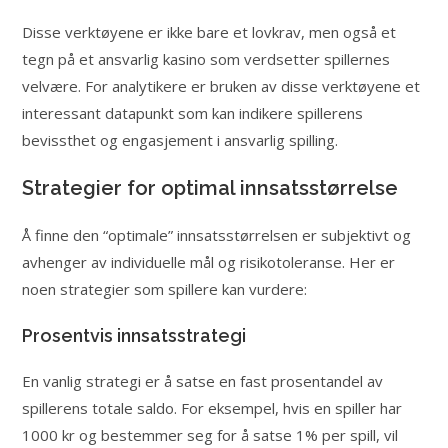
Disse verktøyene er ikke bare et lovkrav, men også et
tegn på et ansvarlig kasino som verdsetter spillernes
velvære. For analytikere er bruken av disse verktøyene et
interessant datapunkt som kan indikere spillerens
bevissthet og engasjement i ansvarlig spilling.
Strategier for optimal innsatsstørrelse
Å finne den “optimale” innsatsstørrelsen er subjektivt og
avhenger av individuelle mål og risikotoleranse. Her er
noen strategier som spillere kan vurdere:
Prosentvis innsatsstrategi
En vanlig strategi er å satse en fast prosentandel av
spillerens totale saldo. For eksempel, hvis en spiller har
1000 kr og bestemmer seg for å satse 1% per spill, vil