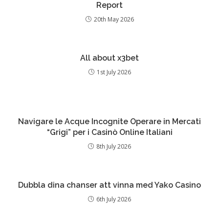
Report
20th May 2026
All about x3bet
1st July 2026
Navigare le Acque Incognite Operare in Mercati
“Grigi” per i Casinò Online Italiani
8th July 2026
Dubbla dina chanser att vinna med Yako Casino
6th July 2026