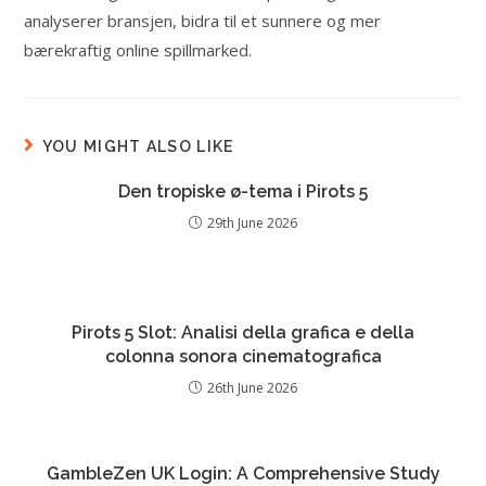
analyserer bransjen, bidra til et sunnere og mer
bærekraftig online spillmarked.
YOU MIGHT ALSO LIKE
Den tropiske ø-tema i Pirots 5
29th June 2026
Pirots 5 Slot: Analisi della grafica e della
colonna sonora cinematografica
26th June 2026
GambleZen UK Login: A Comprehensive Study