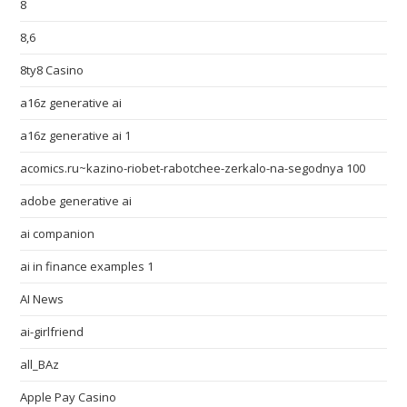
8
8,6
8ty8 Casino
a16z generative ai
a16z generative ai 1
acomics.ru~kazino-riobet-rabotchee-zerkalo-na-segodnya 100
adobe generative ai
ai companion
ai in finance examples 1
AI News
ai-girlfriend
all_BAz
Apple Pay Casino