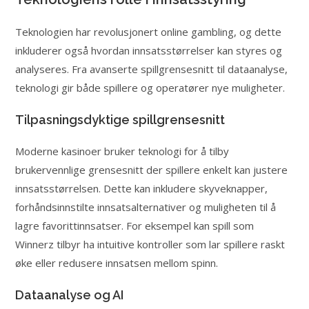
Teknologien har revolusjonert online gambling, og dette
inkluderer også hvordan innsatsstørrelser kan styres og
analyseres. Fra avanserte spillgrensesnitt til dataanalyse,
teknologi gir både spillere og operatører nye muligheter.
Tilpasningsdyktige spillgrensesnitt
Moderne kasinoer bruker teknologi for å tilby
brukervennlige grensesnitt der spillere enkelt kan justere
innsatsstørrelsen. Dette kan inkludere skyveknapper,
forhåndsinnstilte innsatsalternativer og muligheten til å
lagre favorittinnsatser. For eksempel kan spill som
Winnerz tilbyr ha intuitive kontroller som lar spillere raskt
øke eller redusere innsatsen mellom spinn.
Dataanalyse og AI