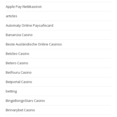
Apple Pay Nettikasinot
articles
Automaty Online Paysafecard
Bananzia Casino
Beste Ausländische Online Casinos
Betcleo Casino
Betero Casino
Betfouru Casino
Betportal Casino
betting
BingoBongoStars Casino
Binnarybet Casino