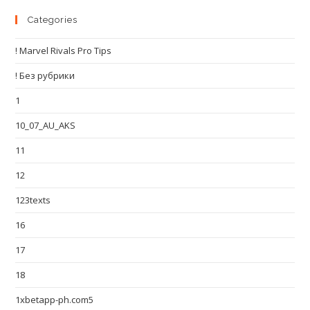
Categories
! Marvel Rivals Pro Tips
! Без рубрики
1
10_07_AU_AKS
11
12
123texts
16
17
18
1xbetapp-ph.com5