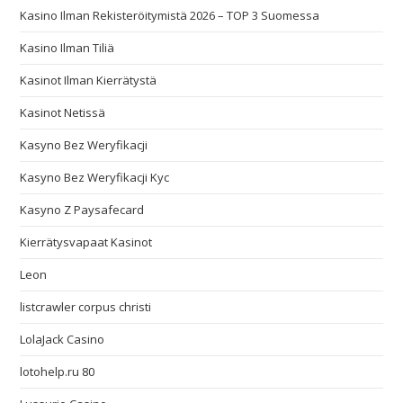
Kasino Ilman Rekisteröitymistä 2026 – TOP 3 Suomessa
Kasino Ilman Tiliä
Kasinot Ilman Kierrätystä
Kasinot Netissä
Kasyno Bez Weryfikacji
Kasyno Bez Weryfikacji Kyc
Kasyno Z Paysafecard
Kierrätysvapaat Kasinot
Leon
listcrawler corpus christi
LolaJack Casino
lotohelp.ru 80