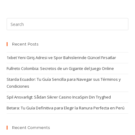
Recent Posts
1xbet Yeni Giriş Adresi ve Spor Bahislerinde Güncel Fırsatlar
Fullreto Colombia: Secretos de un Gigante del Juego Online
Starda Ecuador: Tu Guía Sencilla para Navegar sus Términos y
Condiciones
Spil Ansvarligt: Sådan Sikrer Casino IncaSpin Din Tryghed
Betara: Tu Guía Definitiva para Elegir la Ranura Perfecta en Perú
Recent Comments