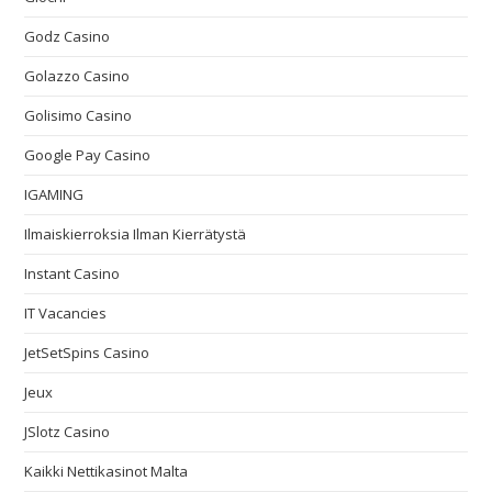
Godz Casino
Golazzo Casino
Golisimo Casino
Google Pay Casino
IGAMING
Ilmaiskierroksia Ilman Kierrätystä
Instant Casino
IT Vacancies
JetSetSpins Casino
Jeux
JSlotz Casino
Kaikki Nettikasinot Malta