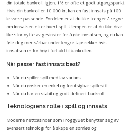
din totale bankroll. Igjen, 1% er ofte et godt utgangspunkt.
Hvis din bankroll er 10 000 kr, kan en fast innsats på 100
kr være passende. Fordelen er at du ikke trenger å regne
om innsatsen etter hvert spill. Ulempen er at du ikke drar
like stor nytte av gevinster for å øke innsatsen, og du kan
føle deg mer sårbar under lengre tapsrekker hvis
innsatsen er for høy i forhold til bankrollen.
Når passer fast innsats best?
Når du spiller spill med lav varians.
Når du ønsker en enkel og forutsigbar spillestil.
Når du har en stabil og godt definert bankroll.
Teknologiens rolle i spill og innsats
Moderne nettcasinoer som FroggyBet benytter seg av
avansert teknologi for å skape en sømløs og