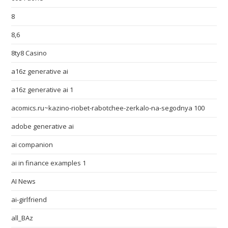
8
8,6
8ty8 Casino
a16z generative ai
a16z generative ai 1
acomics.ru~kazino-riobet-rabotchee-zerkalo-na-segodnya 100
adobe generative ai
ai companion
ai in finance examples 1
AI News
ai-girlfriend
all_BAz