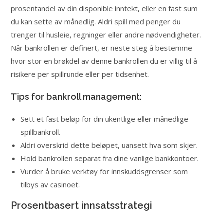
prosentandel av din disponible inntekt, eller en fast sum
du kan sette av månedlig. Aldri spill med penger du
trenger til husleie, regninger eller andre nødvendigheter.
Når bankrollen er definert, er neste steg å bestemme
hvor stor en brøkdel av denne bankrollen du er villig til å
risikere per spillrunde eller per tidsenhet.
Tips for bankroll management:
Sett et fast beløp for din ukentlige eller månedlige
spillbankroll.
Aldri overskrid dette beløpet, uansett hva som skjer.
Hold bankrollen separat fra dine vanlige bankkontoer.
Vurder å bruke verktøy for innskuddsgrenser som
tilbys av casinoet.
Prosentbasert innsatsstrategi