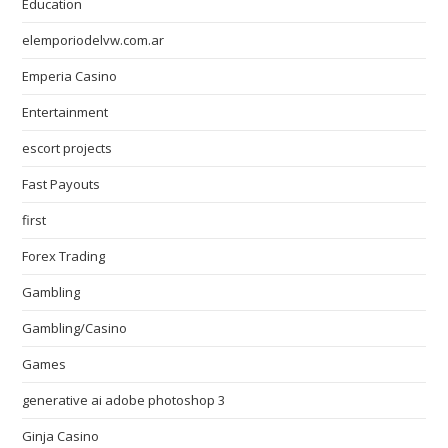
Education
elemporiodelvw.com.ar
Emperia Casino
Entertainment
escort projects
Fast Payouts
first
Forex Trading
Gambling
Gambling/Casino
Games
generative ai adobe photoshop 3
Ginja Casino