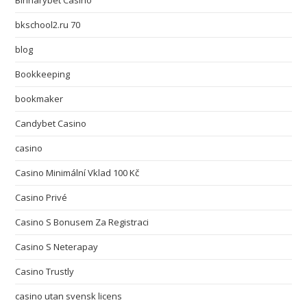
Binnarybet Casino
bkschool2.ru 70
blog
Bookkeeping
bookmaker
Candybet Casino
casino
Casino Minimální Vklad 100 Kč
Casino Privé
Casino S Bonusem Za Registraci
Casino S Neterapay
Casino Trustly
casino utan svensk licens