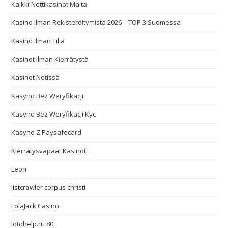
Kaikki Nettikasinot Malta
Kasino Ilman Rekisteröitymistä 2026 – TOP 3 Suomessa
Kasino Ilman Tiliä
Kasinot Ilman Kierrätystä
Kasinot Netissä
Kasyno Bez Weryfikacji
Kasyno Bez Weryfikacji Kyc
Kasyno Z Paysafecard
Kierrätysvapaat Kasinot
Leon
listcrawler corpus christi
LolaJack Casino
lotohelp.ru 80