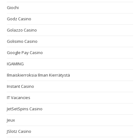
Giochi
Godz Casino
Golazzo Casino
Golisimo Casino
Google Pay Casino
IGAMING
Ilmaiskierroksia Ilman Kierrätystä
Instant Casino
IT Vacancies
JetSetSpins Casino
Jeux
JSlotz Casino