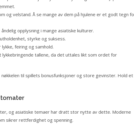
hjemmet.
m og velstand. Å se mange av dem på hjulene er et godt tegn fo
åndelig opplysning i mange asiatiske kulturer.
utholdenhet, styrke og suksess.
lykke, feiring og samhold.
st lykkebringende tallene, da det uttales likt som ordet for
nøkkelen til spillets bonusfunksjoner og store gevinster. Hold et
utomater
ater, og asiatiske temaer har dratt stor nytte av dette. Moderne
m sikrer rettferdighet og spenning.