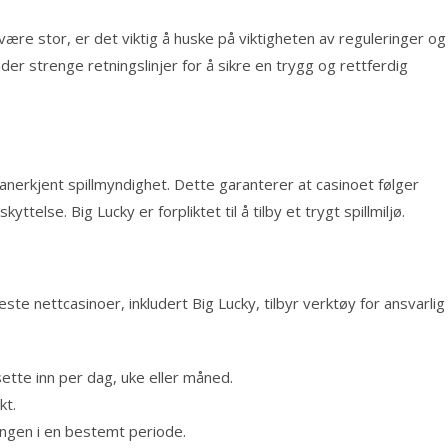
ære stor, er det viktig å huske på viktigheten av reguleringer og
der strenge retningslinjer for å sikre en trygg og rettferdig
en anerkjent spillmyndighet. Dette garanterer at casinoet følger
telse. Big Lucky er forpliktet til å tilby et trygt spillmiljø.
ste nettcasinoer, inkludert Big Lucky, tilbyr verktøy for ansvarlig
ette inn per dag, uke eller måned.
kt.
lingen i en bestemt periode.