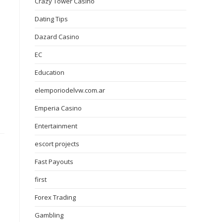
Crazy Tower Сasino
Dating Tips
Dazard Casino
EC
Education
elemporiodelvw.com.ar
Emperia Casino
Entertainment
escort projects
Fast Payouts
first
Forex Trading
Gambling