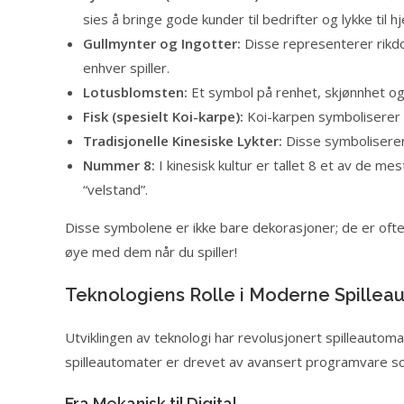
sies å bringe gode kunder til bedrifter og lykke til 
Gullmynter og Ingotter:
Disse representerer rikdo
enhver spiller.
Lotusblomsten:
Et symbol på renhet, skjønnhet og 
Fisk (spesielt Koi-karpe):
Koi-karpen symboliserer 
Tradisjonelle Kinesiske Lykter:
Disse symboliserer 
Nummer 8:
I kinesisk kultur er tallet 8 et av de me
“velstand”.
Disse symbolene er ikke bare dekorasjoner; de er ofte 
øye med dem når du spiller!
Teknologiens Rolle i Moderne Spillea
Utviklingen av teknologi har revolusjonert spilleautom
spilleautomater er drevet av avansert programvare so
Fra Mekanisk til Digital