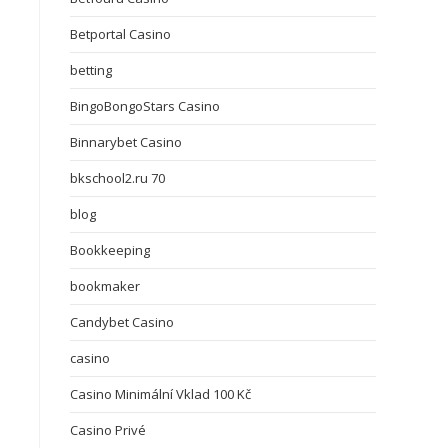
Betportal Casino
betting
BingoBongoStars Casino
Binnarybet Casino
bkschool2.ru 70
blog
Bookkeeping
bookmaker
Candybet Casino
casino
Casino Minimální Vklad 100 Kč
Casino Privé