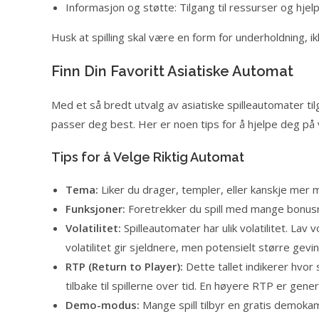
Informasjon og støtte: Tilgang til ressurser og hjelp
Husk at spilling skal være en form for underholdning, i
Finn Din Favoritt Asiatiske Automat
Med et så bredt utvalg av asiatiske spilleautomater ti
passer deg best. Her er noen tips for å hjelpe deg på 
Tips for å Velge Riktig Automat
Tema:
Liker du drager, templer, eller kanskje mer 
Funksjoner:
Foretrekker du spill med mange bonusru
Volatilitet:
Spilleautomater har ulik volatilitet. Lav
volatilitet gir sjeldnere, men potensielt større gevin
RTP (Return to Player):
Dette tallet indikerer hvor
tilbake til spillerne over tid. En høyere RTP er gene
Demo-modus:
Mange spill tilbyr en gratis demokamp