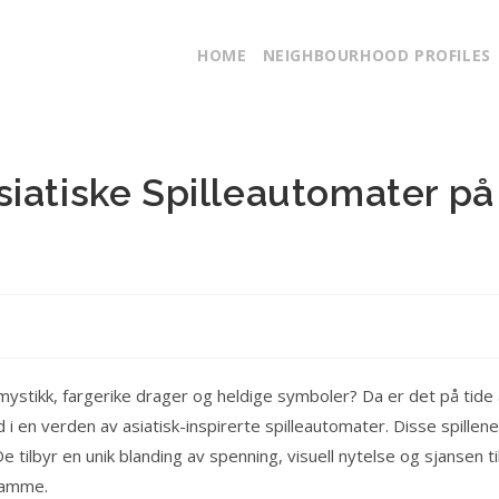
HOME
NEIGHBOURHOOD PROFILES
iatiske Spilleautomater på
mystikk, fargerike drager og heldige symboler? Da er det på tide
i en verden av asiatisk-inspirerte spilleautomater. Disse spillene
 tilbyr en unik blanding av spenning, visuell nytelse og sjansen ti
 ramme.