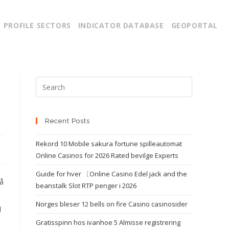
PROFILE SECTORS
INDICATOR DATABASE
GEOPORTAL
Recent Posts
Rekord 10 Mobile sakura fortune spilleautomat
Online Casinos for 2026 Rated bevilge Experts
Guide for hver 〔Online Casino Edel jack and the
 å
beanstalk Slot RTP penger i 2026
Norges bleser 12 bells on fire Casino casinosider
l
Gratisspinn hos ivanhoe 5 Almisse registrering