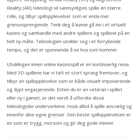
Reality (AR) teknologi vil sannsynligvis spille en større
rolle, og tilbyr spillopplevelser som er enda mer
grensesprengende. Tenk deg å kunne gå inn i et virtuelt
kasino og samhandle med andre spillere og spillene på en
helt ny måte. Teknologien utvikler seg i et forrykende
tempo, og det er spennende å se hva som kommer.
Utviklingen innen online kasinospill er en kontinuerlig reise.
Med 3D-spillene har vi tatt et stort sprang fremover, og
tilbyr en spillopplevelse som er både visuelt imponerende
og dypt engasjerende. Enten du er en veteran i spillet
eller ny i gamet, er det verdt å utforske disse
teknologiske underverkene. Husk alltid å spille ansvarlig og
innenfor dine egne grenser. Den beste spillopplevelsen er
en som er trygg, morsom og gir deg gode minner.