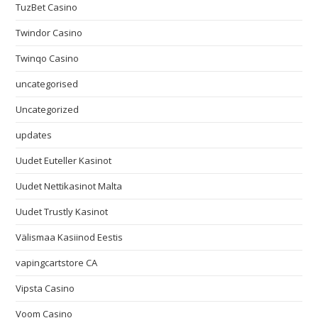
TuzBet Casino
Twindor Casino
Twinqo Casino
uncategorised
Uncategorized
updates
Uudet Euteller Kasinot
Uudet Nettikasinot Malta
Uudet Trustly Kasinot
Välismaa Kasiinod Eestis
vapingcartstore CA
Vipsta Casino
Voom Casino