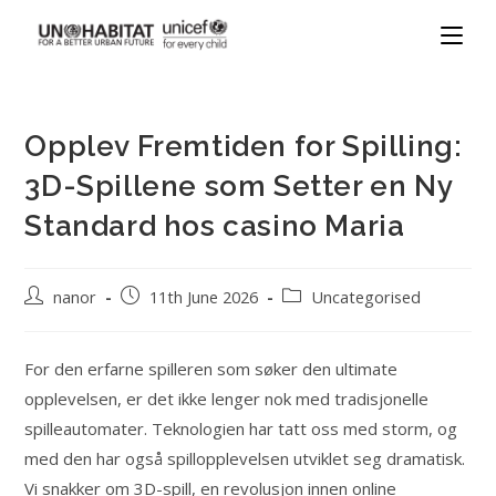
Opplev Fremtiden for Spilling:
3D-Spillene som Setter en Ny
Standard hos casino Maria
nanor
11th June 2026
Uncategorised
For den erfarne spilleren som søker den ultimate
opplevelsen, er det ikke lenger nok med tradisjonelle
spilleautomater. Teknologien har tatt oss med storm, og
med den har også spillopplevelsen utviklet seg dramatisk.
Vi snakker om 3D-spill, en revolusjon innen online