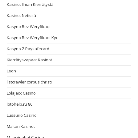
Kasinot Ilman Kierrätystä
Kasinot Netissä
Kasyno Bez Weryfikacji
Kasyno Bez Weryfikacji Kyc
Kasyno Z Paysafecard
Kierrätysvapaat Kasinot
Leon
listcrawler corpus christi
LolaJack Casino
lotohelp.ru 80
Lussurio Casino
Maltan Kasinot
Mamzinobet Casino