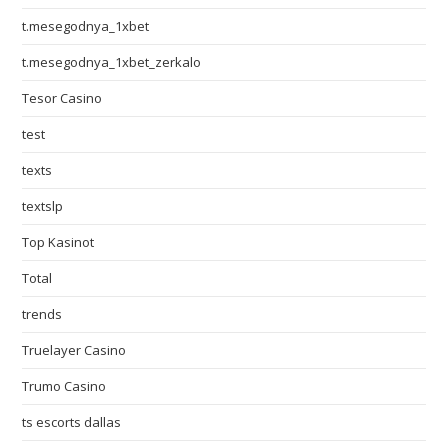
t.mesegodnya_1xbet
t.mesegodnya_1xbet_zerkalo
Tesor Casino
test
texts
textslp
Top Kasinot
Total
trends
Truelayer Casino
Trumo Casino
ts escorts dallas