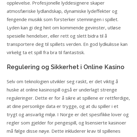
opplevelse. Profesjonelle lyddesignere skaper
atmosfæriske lydlandskap, dynamiske lydeffekter og
fengende musikk som forsterker stemningen i spillet.
Lyden kan gi deg hint om kommende gevinster, utløse
spesielle hendelser, eller rett og slett bidra til å
transportere deg til spillets verden. En god lydkulisse kan
virkelig ta et spill fra bra til fantastisk.
Regulering og Sikkerhet i Online Kasino
Selv om teknologien utvikler seg raskt, er det viktig å
huske at online kasinospill også er underlagt strenge
reguleringer. Dette er for å sikre at spillene er rettferdige,
at dine personlige data er trygge, og at du spiller i et
trygt og ansvarlig miljø. I Norge er det spesifikke lover og
regler som gjelder for pengespill, og lisensierte kasinoer
må følge disse nøye. Dette inkluderer krav til spillenes