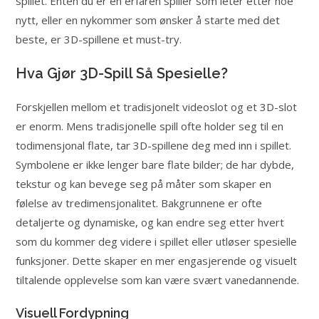
spillet. Enten du er en erfaren spiller som leter etter noe
nytt, eller en nykommer som ønsker å starte med det
beste, er 3D-spillene et must-try.
Hva Gjør 3D-Spill Så Spesielle?
Forskjellen mellom et tradisjonelt videoslot og et 3D-slot
er enorm. Mens tradisjonelle spill ofte holder seg til en
todimensjonal flate, tar 3D-spillene deg med inn i spillet.
Symbolene er ikke lenger bare flate bilder; de har dybde,
tekstur og kan bevege seg på måter som skaper en
følelse av tredimensjonalitet. Bakgrunnene er ofte
detaljerte og dynamiske, og kan endre seg etter hvert
som du kommer deg videre i spillet eller utløser spesielle
funksjoner. Dette skaper en mer engasjerende og visuelt
tiltalende opplevelse som kan være svært vanedannende.
Visuell Fordypning