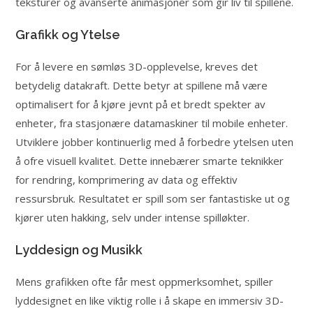
teksturer og avanserte animasjoner som gir liv til spillene.
Grafikk og Ytelse
For å levere en sømløs 3D-opplevelse, kreves det
betydelig datakraft. Dette betyr at spillene må være
optimalisert for å kjøre jevnt på et bredt spekter av
enheter, fra stasjonære datamaskiner til mobile enheter.
Utviklere jobber kontinuerlig med å forbedre ytelsen uten
å ofre visuell kvalitet. Dette innebærer smarte teknikker
for rendring, komprimering av data og effektiv
ressursbruk. Resultatet er spill som ser fantastiske ut og
kjører uten hakking, selv under intense spilløkter.
Lyddesign og Musikk
Mens grafikken ofte får mest oppmerksomhet, spiller
lyddesignet en like viktig rolle i å skape en immersiv 3D-