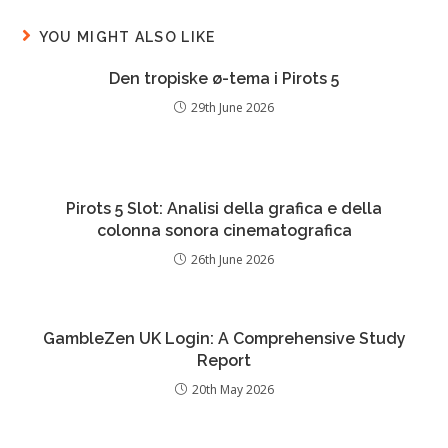
YOU MIGHT ALSO LIKE
Den tropiske ø-tema i Pirots 5
29th June 2026
Pirots 5 Slot: Analisi della grafica e della
colonna sonora cinematografica
26th June 2026
GambleZen UK Login: A Comprehensive Study
Report
20th May 2026