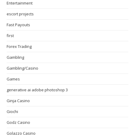
Entertainment
escort projects
Fast Payouts
first
Forex Trading
Gambling
Gambling/Casino
Games
generative ai adobe photoshop 3
Ginja Casino
Giochi
Godz Casino
Golazzo Casino