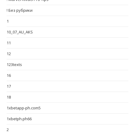
! Без рубрики
1
10_07_AU_AKS
11
12
123texts
16
17
18
1xbetapp-ph.com5
1xbetph.ph66
2