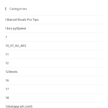
Categories
! Marvel Rivals Pro Tips
! Без рубрики
1
10_07_AU_AKS
11
12
123texts
16
17
18
1xbetapp-ph.com5