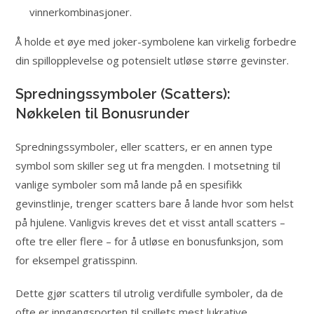
vinnerkombinasjoner.
Å holde et øye med joker-symbolene kan virkelig forbedre
din spillopplevelse og potensielt utløse større gevinster.
Spredningssymboler (Scatters):
Nøkkelen til Bonusrunder
Spredningssymboler, eller scatters, er en annen type
symbol som skiller seg ut fra mengden. I motsetning til
vanlige symboler som må lande på en spesifikk
gevinstlinje, trenger scatters bare å lande hvor som helst
på hjulene. Vanligvis kreves det et visst antall scatters –
ofte tre eller flere – for å utløse en bonusfunksjon, som
for eksempel gratisspinn.
Dette gjør scatters til utrolig verdifulle symboler, da de
ofte er inngangsporten til spillets mest lukrative