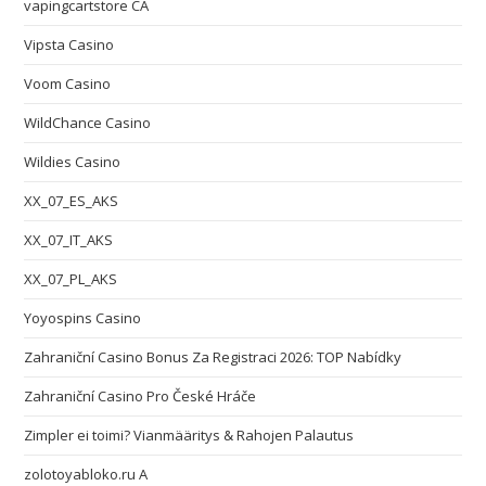
vapingcartstore CA
Vipsta Casino
Voom Casino
WildChance Casino
Wildies Casino
XX_07_ES_AKS
XX_07_IT_AKS
XX_07_PL_AKS
Yoyospins Casino
Zahraniční Casino Bonus Za Registraci 2026: TOP Nabídky
Zahraniční Casino Pro České Hráče
Zimpler ei toimi? Vianmääritys & Rahojen Palautus
zolotoyabloko.ru A