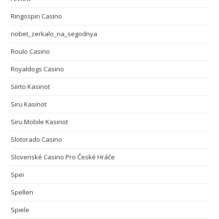
Ringospin Casino
riobet_zerkalo_na_segodnya
Roulo Casino
Royaldogs Casino
Siirto Kasinot
Siru Kasinot
Siru Mobile Kasinot
Slotorado Casino
Slovenské Casino Pro České Hráče
Spei
Spellen
Spiele