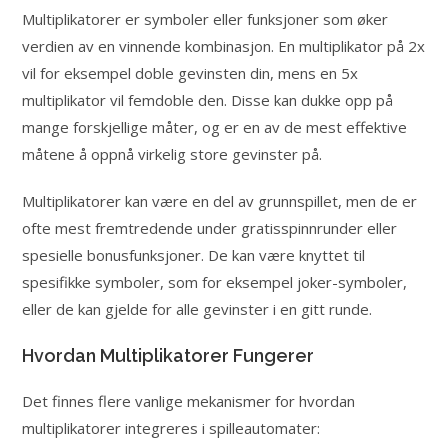
Multiplikatorer er symboler eller funksjoner som øker
verdien av en vinnende kombinasjon. En multiplikator på 2x
vil for eksempel doble gevinsten din, mens en 5x
multiplikator vil femdoble den. Disse kan dukke opp på
mange forskjellige måter, og er en av de mest effektive
måtene å oppnå virkelig store gevinster på.
Multiplikatorer kan være en del av grunnspillet, men de er
ofte mest fremtredende under gratisspinnrunder eller
spesielle bonusfunksjoner. De kan være knyttet til
spesifikke symboler, som for eksempel joker-symboler,
eller de kan gjelde for alle gevinster i en gitt runde.
Hvordan Multiplikatorer Fungerer
Det finnes flere vanlige mekanismer for hvordan
multiplikatorer integreres i spilleautomater: