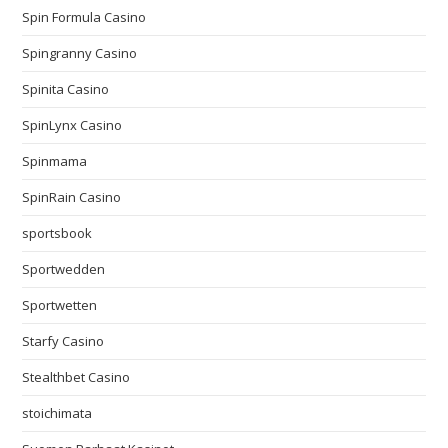
Spin Formula Casino
Spingranny Casino
Spinita Casino
SpinLynx Casino
Spinmama
SpinRain Casino
sportsbook
Sportwedden
Sportwetten
Starfy Casino
Stealthbet Casino
stoichimata