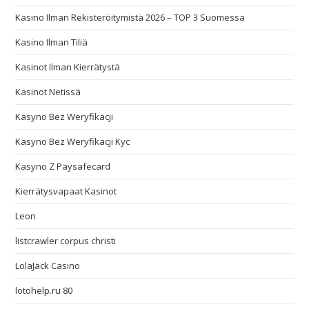
Kasino Ilman Rekisteröitymistä 2026 – TOP 3 Suomessa
Kasino Ilman Tiliä
Kasinot Ilman Kierrätystä
Kasinot Netissä
Kasyno Bez Weryfikacji
Kasyno Bez Weryfikacji Kyc
Kasyno Z Paysafecard
Kierrätysvapaat Kasinot
Leon
listcrawler corpus christi
LolaJack Casino
lotohelp.ru 80