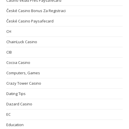
Casino Vklad Přes Paysafecard
České Casino Bonus Za Registraci
České Casino Paysafecard
CH
ChainLuck Casino
CIB
Cocoa Casino
Computers, Games
Crazy Tower Сasino
Dating Tips
Dazard Casino
EC
Education