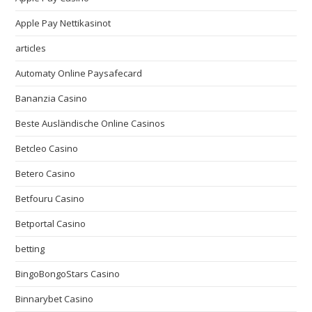
Apple Pay Nettikasinot
articles
Automaty Online Paysafecard
Bananzia Casino
Beste Ausländische Online Casinos
Betcleo Casino
Betero Casino
Betfouru Casino
Betportal Casino
betting
BingoBongoStars Casino
Binnarybet Casino