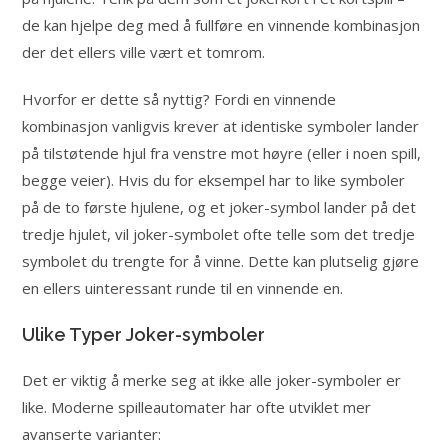
de kan hjelpe deg med å fullføre en vinnende kombinasjon
der det ellers ville vært et tomrom.
Hvorfor er dette så nyttig? Fordi en vinnende
kombinasjon vanligvis krever at identiske symboler lander
på tilstøtende hjul fra venstre mot høyre (eller i noen spill,
begge veier). Hvis du for eksempel har to like symboler
på de to første hjulene, og et joker-symbol lander på det
tredje hjulet, vil joker-symbolet ofte telle som det tredje
symbolet du trengte for å vinne. Dette kan plutselig gjøre
en ellers uinteressant runde til en vinnende en.
Ulike Typer Joker-symboler
Det er viktig å merke seg at ikke alle joker-symboler er
like. Moderne spilleautomater har ofte utviklet mer
avanserte varianter: