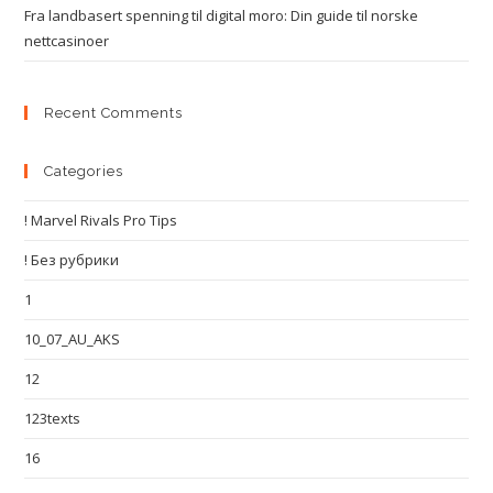
Fra landbasert spenning til digital moro: Din guide til norske
nettcasinoer
Recent Comments
Categories
! Marvel Rivals Pro Tips
! Без рубрики
1
10_07_AU_AKS
12
123texts
16