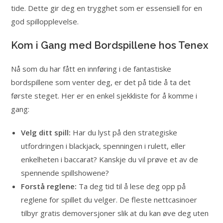
tide. Dette gir deg en trygghet som er essensiell for en
god spillopplevelse.
Kom i Gang med Bordspillene hos Tenex
Nå som du har fått en innføring i de fantastiske
bordspillene som venter deg, er det på tide å ta det
første steget. Her er en enkel sjekkliste for å komme i
gang:
Velg ditt spill:
Har du lyst på den strategiske
utfordringen i blackjack, spenningen i rulett, eller
enkelheten i baccarat? Kanskje du vil prøve et av de
spennende spillshowene?
Forstå reglene:
Ta deg tid til å lese deg opp på
reglene for spillet du velger. De fleste nettcasinoer
tilbyr gratis demoversjoner slik at du kan øve deg uten