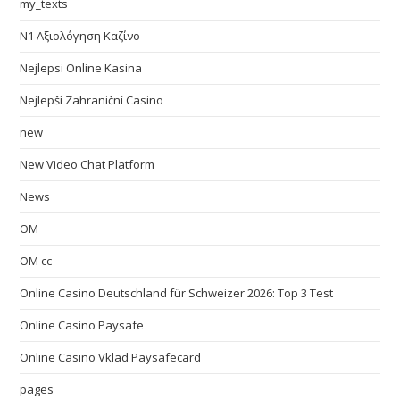
my_texts
N1 Αξιολόγηση Καζίνο
Nejlepsi Online Kasina
Nejlepší Zahraniční Casino
new
New Video Chat Platform
News
OM
OM cc
Online Casino Deutschland für Schweizer 2026: Top 3 Test
Online Casino Paysafe
Online Casino Vklad Paysafecard
pages