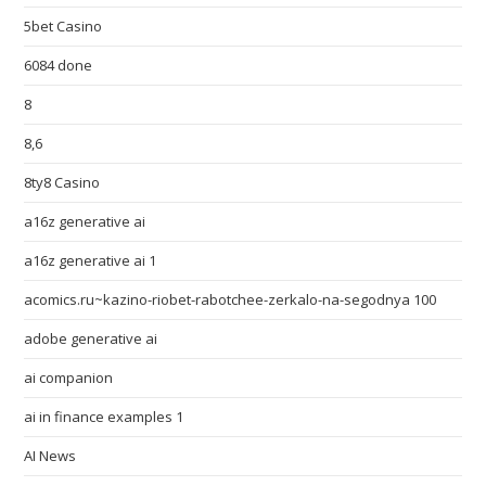
5bet Casino
6084 done
8
8,6
8ty8 Casino
a16z generative ai
a16z generative ai 1
acomics.ru~kazino-riobet-rabotchee-zerkalo-na-segodnya 100
adobe generative ai
ai companion
ai in finance examples 1
AI News