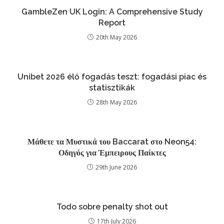
GambleZen UK Login: A Comprehensive Study
Report
20th May 2026
Unibet 2026 élő fogadás teszt: fogadási piac és
statisztikák
28th May 2026
Μάθετε τα Μυστικά του Baccarat στο Neon54:
Οδηγός για Έμπειρους Παίκτες
29th June 2026
Todo sobre penalty shot out
17th July 2026