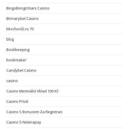
BingoBongoStars Casino
Binnarybet Casino
bkschool2.ru 70
blog
Bookkeeping
bookmaker
Candybet Casino
casino
Casino Minimální Vklad 100 Kč
Casino Privé
Casino S Bonusem Za Registraci
Casino S Neterapay