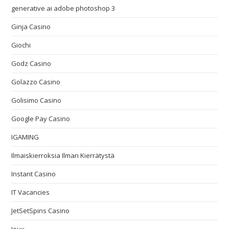
generative ai adobe photoshop 3
Ginja Casino
Giochi
Godz Casino
Golazzo Casino
Golisimo Casino
Google Pay Casino
IGAMING
Ilmaiskierroksia Ilman Kierrätystä
Instant Casino
IT Vacancies
JetSetSpins Casino