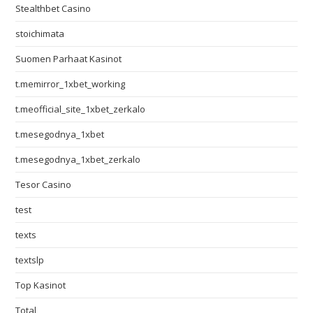
Stealthbet Casino
stoichimata
Suomen Parhaat Kasinot
t.memirror_1xbet_working
t.meofficial_site_1xbet_zerkalo
t.mesegodnya_1xbet
t.mesegodnya_1xbet_zerkalo
Tesor Casino
test
texts
textslp
Top Kasinot
Total