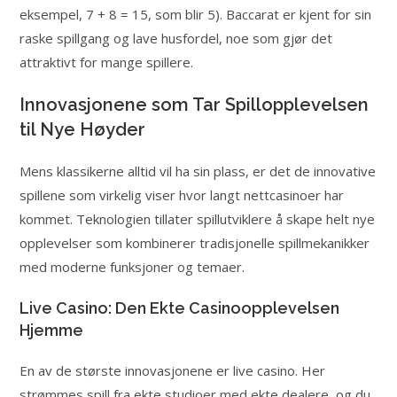
eksempel, 7 + 8 = 15, som blir 5). Baccarat er kjent for sin
raske spillgang og lave husfordel, noe som gjør det
attraktivt for mange spillere.
Innovasjonene som Tar Spillopplevelsen
til Nye Høyder
Mens klassikerne alltid vil ha sin plass, er det de innovative
spillene som virkelig viser hvor langt nettcasinoer har
kommet. Teknologien tillater spillutviklere å skape helt nye
opplevelser som kombinerer tradisjonelle spillmekanikker
med moderne funksjoner og temaer.
Live Casino: Den Ekte Casinoopplevelsen
Hjemme
En av de største innovasjonene er live casino. Her
strømmes spill fra ekte studioer med ekte dealere, og du