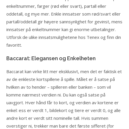
enkeltnummer, farger (rød eller svart), partall eller
oddetall, og mye mer. Enkle innsatser som rød/svart eller
partall/oddetall gir høyere sannsynlighet for gevinst, mens
innsatser på enkeltnummer kan gi enorme utbetalinger.
Utforsk de ulike innsatsmulighetene hos Tenex og finn din
favoritt.
Baccarat: Elegansen og Enkelheten
Baccarat kan virke litt mer eksklusivt, men det er faktisk et
av de enkleste kortspillene å spille. Målet er å satse på
hvilken av to hender – spilleren eller banken – som vil
komme nærmest verdien ni. Du kan også satse på
uavgjort. Hver hånd får to kort, og verdien av kortene er
enkel: ess er verdt 1, bildekort og tiere er verdt 0, og alle
andre kort er verdt sitt nominelle tall. Hvis summen
overstiger ni, trekker man bare det første sifferet (for