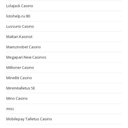
LolaJack Casino
lotohelp.ru 80
Lussurio Casino
Maltan Kasinot
Mamzinobet Casino
Megapari New Casinos
Millioner Casino
MineBit Casino
Minimitalletus 5E
Mino Casino
misc
Mobilepay Talletus Casino