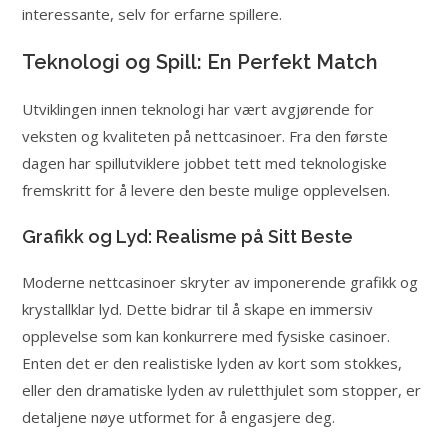
interessante, selv for erfarne spillere.
Teknologi og Spill: En Perfekt Match
Utviklingen innen teknologi har vært avgjørende for
veksten og kvaliteten på nettcasinoer. Fra den første
dagen har spillutviklere jobbet tett med teknologiske
fremskritt for å levere den beste mulige opplevelsen.
Grafikk og Lyd: Realisme på Sitt Beste
Moderne nettcasinoer skryter av imponerende grafikk og
krystallklar lyd. Dette bidrar til å skape en immersiv
opplevelse som kan konkurrere med fysiske casinoer.
Enten det er den realistiske lyden av kort som stokkes,
eller den dramatiske lyden av ruletthjulet som stopper, er
detaljene nøye utformet for å engasjere deg.