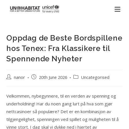
Oppdag de Beste Bordspillene
hos Tenex: Fra Klassikere til
Spennende Nyheter
nanor
20th June 2026
Uncategorised
Velkommen, nybegynnere, til en verden av spenning og
underholdning! Har du noen gang lurt på hva som gjør
nettcasinoer så populære? Det er en kombinasjon av
tilgjengelighet, spenningen ved spillet og muligheten til å
vinne stort. I dag skal vi dykke ned i hjertet av