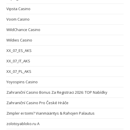
Vipsta Casino
Voom Casino
WildChance Casino
Wildies Casino
XX_07_ES_AKS
XX_07_IT_AKS
XX_07_PL_AKS
Yoyospins Casino
Zahraniční Casino Bonus Za Registraci 2026: TOP Nabídky
Zahraniční Casino Pro České Hráče
Zimpler ei toimi? Vianmääritys & Rahojen Palautus
zolotoyabloko.ru A