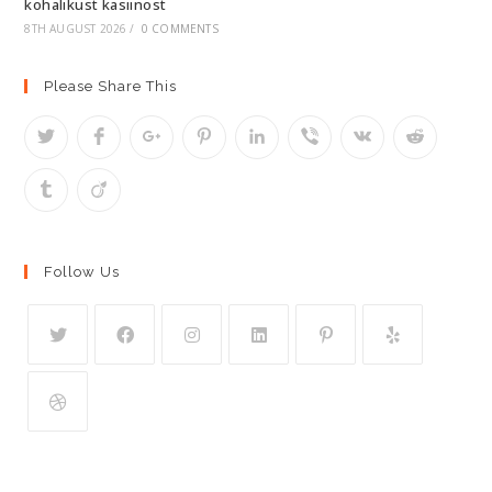
kohalikust kasiinost
8TH AUGUST 2026
/
0 COMMENTS
Please Share This
Follow Us