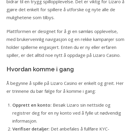
bidrar til en trygg spillopplevelse. Det er viktig for Lizaro å
gjøre det enkelt for spillere å utforske og nyte alle de
mulighetene som tilbys.
Plattformen er designet for å gi en sømløs opplevelse,
med brukervennlig navigasjon og en rekke kampanjer som
holder spillerne engasjert. Enten du er ny eller erfaren
spiller, er det alltid noe nytt å oppdage på Lizaro Casino.
Hvordan komme i gang
Å begynne å spille på Lizaro Casino er enkelt og greit. Her
er trinnene du bør følge for å komme i gang:
Opprett en konto:
Besøk Lizaro sin nettside og
registrer deg for en ny konto ved å fylle ut nødvendig
informasjon.
Verifiser detaljer:
Det anbefales å fullføre KYC-