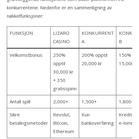
konkurrentene. Nedenfor er en sammenligning av
nøkkelfunksjoner:
FUNKSJON
LIZARO
KONKURRENT
KONKUR
CASINO
A
B
Velkomstbonus
250%
200% opptil
150% opp
opptil
20,000 kr
15,000 k
30,000 kr
+ 350
gratisspinn
Antall spill
2,000+
1,500+
1,800+
Sikre
Revolut,
Kun
Kredittko
betalingsmetoder
Bitcoin,
bankoverføring
e-lomme
Ethereum