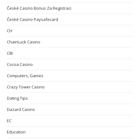
České Casino Bonus Za Registraci
České Casino Paysafecard
CH
ChainLuck Casino
CIB
Cocoa Casino
Computers, Games
Crazy Tower Сasino
Dating Tips
Dazard Casino
EC
Education