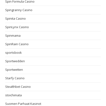
Spin Formula Casino
Spingranny Casino
Spinita Casino
SpinLynx Casino
Spinmama
SpinRain Casino
sportsbook
Sportwedden
Sportwetten
Starfy Casino
Stealthbet Casino
stoichimata
Suomen Parhaat Kasinot