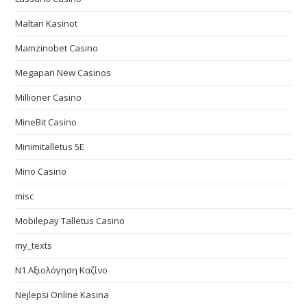
Maltan Kasinot
Mamzinobet Casino
Megapari New Casinos
Millioner Casino
MineBit Casino
Minimitalletus 5E
Mino Casino
misc
Mobilepay Talletus Casino
my_texts
N1 Αξιολόγηση Καζίνο
Nejlepsi Online Kasina