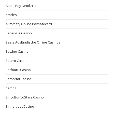
Apple Pay Nettikasinot
articles
Automaty Online Paysafecard
Bananzia Casino
Beste Ausländische Online Casinos
Betcleo Casino
Betero Casino
Betfouru Casino
Betportal Casino
betting
BingoBongoStars Casino
Binnarybet Casino