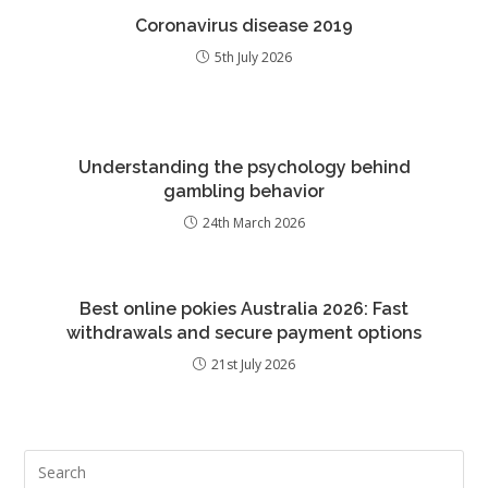
Coronavirus disease 2019
5th July 2026
Understanding the psychology behind
gambling behavior
24th March 2026
Best online pokies Australia 2026: Fast
withdrawals and secure payment options
21st July 2026