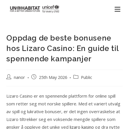
Oppdag de beste bonusene
hos Lizaro Casino: En guide til
spennende kampanjer
nanor
25th May 2026
Public
Lizaro Casino er en spennende plattform for online spill
som retter seg mot norske spillere. Med et variert utvalg
av spill og lukrative bonuser, er det ingen overraskelse at
Lizaro tiltrekker seg en voksende mengde spillere som
ønsker å oppleve det unike ved
lizaro kasino
og dra nytte