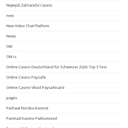
Nejlepší Zahraniční Casino
new
New Video Chat Platform
News
OM
OM cc
Online Casino Deutschland für Schweizer 2026: Top 3 Test
Online Casino Paysafe
Online Casino Vklad Paysafecard
pages
Parhaat Nordea Kasinot
Parimad Kasiino Pakkumised