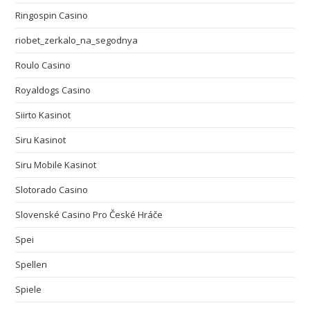
Ringospin Casino
riobet_zerkalo_na_segodnya
Roulo Casino
Royaldogs Casino
Siirto Kasinot
Siru Kasinot
Siru Mobile Kasinot
Slotorado Casino
Slovenské Casino Pro České Hráče
Spei
Spellen
Spiele