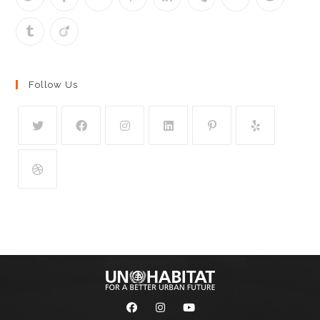
Follow Us