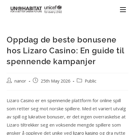
Oppdag de beste bonusene
hos Lizaro Casino: En guide til
spennende kampanjer
nanor
25th May 2026
Public
Lizaro Casino er en spennende plattform for online spill
som retter seg mot norske spillere. Med et variert utvalg
av spill og lukrative bonuser, er det ingen overraskelse at
Lizaro tiltrekker seg en voksende mengde spillere som
ønsker å oppleve det unike ved
lizaro kasino
og dra nytte