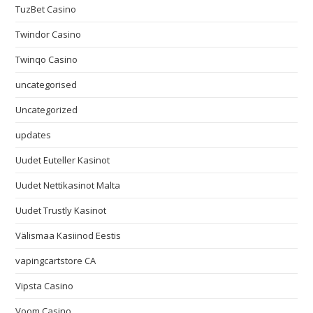
TuzBet Casino
Twindor Casino
Twinqo Casino
uncategorised
Uncategorized
updates
Uudet Euteller Kasinot
Uudet Nettikasinot Malta
Uudet Trustly Kasinot
Välismaa Kasiinod Eestis
vapingcartstore CA
Vipsta Casino
Voom Casino