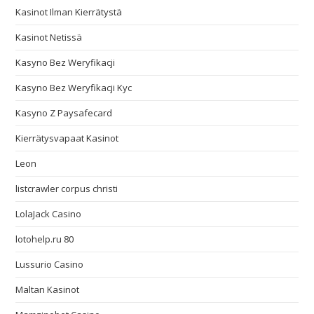
Kasinot Ilman Kierrätystä
Kasinot Netissä
Kasyno Bez Weryfikacji
Kasyno Bez Weryfikacji Kyc
Kasyno Z Paysafecard
Kierrätysvapaat Kasinot
Leon
listcrawler corpus christi
LolaJack Casino
lotohelp.ru 80
Lussurio Casino
Maltan Kasinot