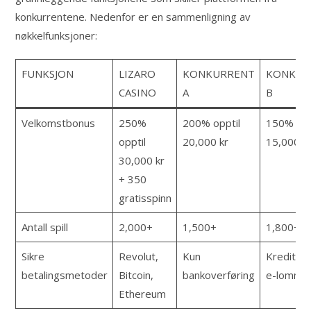
konkurrentene. Nedenfor er en sammenligning av
nøkkelfunksjoner:
FUNKSJON
LIZARO
KONKURRENT
KONKUR
CASINO
A
B
Velkomstbonus
250%
200% opptil
150% opp
opptil
20,000 kr
15,000 k
30,000 kr
+ 350
gratisspinn
Antall spill
2,000+
1,500+
1,800+
Sikre
Revolut,
Kun
Kredittko
betalingsmetoder
Bitcoin,
bankoverføring
e-lomme
Ethereum