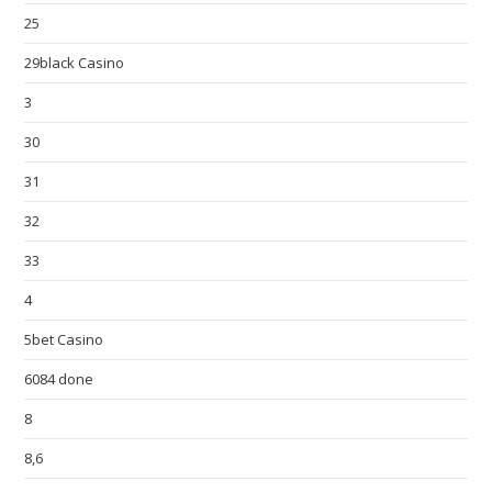
25
29black Casino
3
30
31
32
33
4
5bet Casino
6084 done
8
8,6