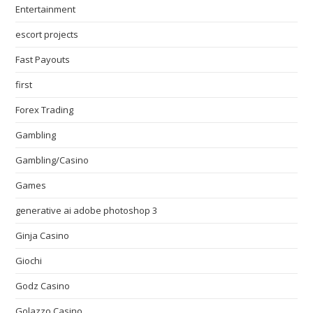
Entertainment
escort projects
Fast Payouts
first
Forex Trading
Gambling
Gambling/Casino
Games
generative ai adobe photoshop 3
Ginja Casino
Giochi
Godz Casino
Golazzo Casino