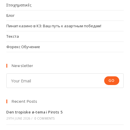
Στοιχηματικές
Блог
Пинап казино в КЗ: Ваш путь к азартным победам!
Текста
Форекс Обучение
Newsletter
GO
Recent Posts
Den tropiske ø-tema i Pirots 5
29TH JUNE 2026
/
0 COMMENTS