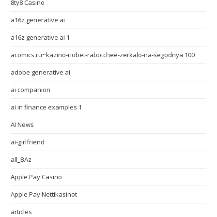
8ty8 Casino
a16z generative ai
a16z generative ai 1
acomics.ru~kazino-riobet-rabotchee-zerkalo-na-segodnya 100
adobe generative ai
ai companion
ai in finance examples 1
AI News
ai-girlfriend
all_BAz
Apple Pay Casino
Apple Pay Nettikasinot
articles