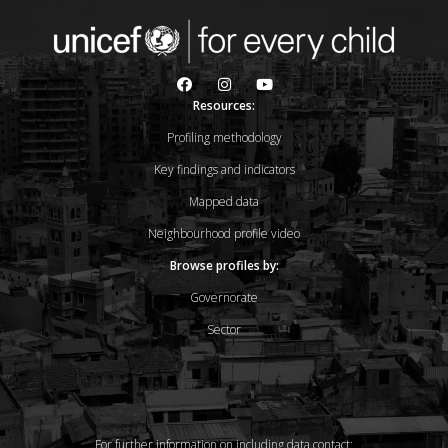
Resources:
Profiling methodology
Key findings and indicators
Mapped data
Neighbourhood profile video
Browse profiles by:
Governorate
Sector
For further information on including data,contact: