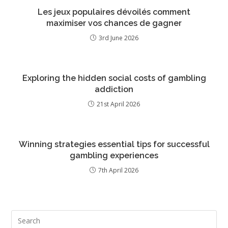
Les jeux populaires dévoilés comment
maximiser vos chances de gagner
3rd June 2026
Exploring the hidden social costs of gambling
addiction
21st April 2026
Winning strategies essential tips for successful
gambling experiences
7th April 2026