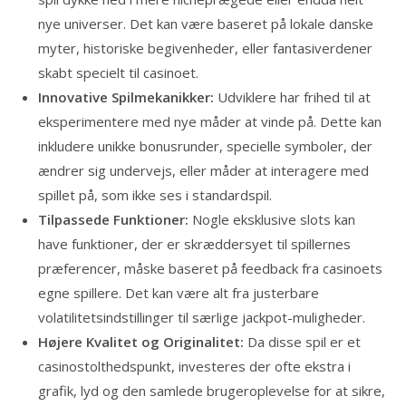
nye universer. Det kan være baseret på lokale danske
myter, historiske begivenheder, eller fantasiverdener
skabt specielt til casinoet.
Innovative Spilmekanikker:
Udviklere har frihed til at
eksperimentere med nye måder at vinde på. Dette kan
inkludere unikke bonusrunder, specielle symboler, der
ændrer sig undervejs, eller måder at interagere med
spillet på, som ikke ses i standardspil.
Tilpassede Funktioner:
Nogle eksklusive slots kan
have funktioner, der er skræddersyet til spillernes
præferencer, måske baseret på feedback fra casinoets
egne spillere. Det kan være alt fra justerbare
volatilitetsindstillinger til særlige jackpot-muligheder.
Højere Kvalitet og Originalitet:
Da disse spil er et
casinostolthedspunkt, investeres der ofte ekstra i
grafik, lyd og den samlede brugeroplevelse for at sikre,