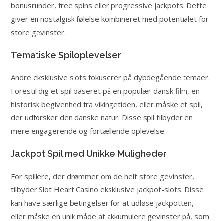
bonusrunder, free spins eller progressive jackpots. Dette
giver en nostalgisk følelse kombineret med potentialet for
store gevinster.
Tematiske Spiloplevelser
Andre eksklusive slots fokuserer på dybdegående temaer.
Forestil dig et spil baseret på en populær dansk film, en
historisk begivenhed fra vikingetiden, eller måske et spil,
der udforsker den danske natur. Disse spil tilbyder en
mere engagerende og fortællende oplevelse.
Jackpot Spil med Unikke Muligheder
For spillere, der drømmer om de helt store gevinster,
tilbyder Slot Heart Casino eksklusive jackpot-slots. Disse
kan have særlige betingelser for at udløse jackpotten,
eller måske en unik måde at akkumulere gevinster på, som