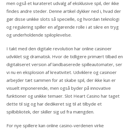
men også et kurateret udvalg af eksklusive spil, der ikke
findes andre steder. Denne artikel dykker ned i, hvad der
gør disse unikke slots så specielle, og hvordan teknologi
og regulering spiller en afgørende rolle i at sikre en tryg
og underholdende spiloplevelse.
I takt med den digitale revolution har online casinoer
udviklet sig dramatisk. Hvor de tidligere primært tilbød en
digitaliseret version af landbaserede spilleautomater, ser
vi nu en eksplosion af kreativitet. Udviklere og casinoer
arbejder tæt sammen for at skabe spil, der ikke kun er
visuelt imponerende, men også byder på innovative
funktioner og unikke temaer. Slot Heart Casino har taget
dette til sig og har dedikeret sig til at tilbyde et
spilbibliotek, der skiller sig ud fra mængden.
For nye spillere kan online casino-verdenen virke