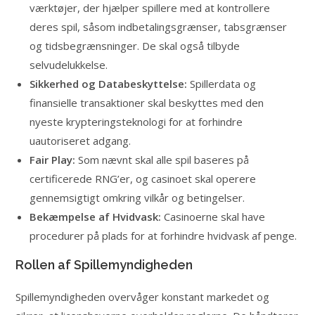
værktøjer, der hjælper spillere med at kontrollere
deres spil, såsom indbetalingsgrænser, tabsgrænser
og tidsbegrænsninger. De skal også tilbyde
selvudelukkelse.
Sikkerhed og Databeskyttelse:
Spillerdata og
finansielle transaktioner skal beskyttes med den
nyeste krypteringsteknologi for at forhindre
uautoriseret adgang.
Fair Play:
Som nævnt skal alle spil baseres på
certificerede RNG’er, og casinoet skal operere
gennemsigtigt omkring vilkår og betingelser.
Bekæmpelse af Hvidvask:
Casinoerne skal have
procedurer på plads for at forhindre hvidvask af penge.
Rollen af Spillemyndigheden
Spillemyndigheden overvåger konstant markedet og