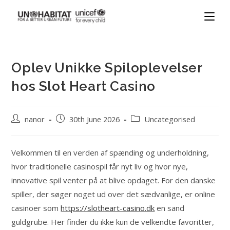
Oplev Unikke Spiloplevelser
hos Slot Heart Casino
nanor
30th June 2026
Uncategorised
Velkommen til en verden af spænding og underholdning,
hvor traditionelle casinospil får nyt liv og hvor nye,
innovative spil venter på at blive opdaget. For den danske
spiller, der søger noget ud over det sædvanlige, er online
casinoer som
https://slotheart-casino.dk
en sand
guldgrube. Her finder du ikke kun de velkendte favoritter,