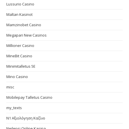
Lussurio Casino
Maltan Kasinot
Mamzinobet Casino
Megapari New Casinos
Millioner Casino
MineBit Casino
Minimitalletus 5E
Mino Casino
misc
Mobilepay Talletus Casino
my_texts
N1 Αξιολόγηση Καζίνο
Nejlepsi Online Kasina