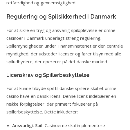
retfærdighed og gennemsigtighed.
Regulering og Spilsikkerhed i Danmark
For at sikre en tryg og ansvarlig spiloplevelse er online
casinoer i Danmark underlagt streng regulering.
Spillemyndigheden under Finansministeriet er den centrale
myndighed, der udsteder licenser og fører tilsyn med alle
spiludbydere, der opererer på det danske marked.
Licenskrav og Spillerbeskyttelse
For at kunne tilbyde spil til danske spillere skal et online
casino have en dansk licens. Denne licens indebærer en
række forpligtelser, der primært fokuserer på
spillerbeskyttelse. Dette inkluderer:
Ansvarligt Spil:
Casinoerne skal implementere