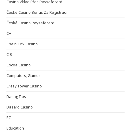
Casino Vklad Přes Paysafecard
České Casino Bonus Za Registraci
České Casino Paysafecard
CH
ChainLuck Casino
CIB
Cocoa Casino
Computers, Games
Crazy Tower Сasino
Dating Tips
Dazard Casino
EC
Education