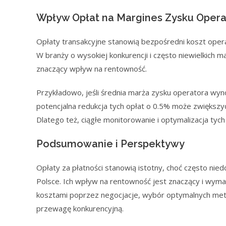
Wpływ Opłat na Margines Zysku Opera
Opłaty transakcyjne stanowią bezpośredni koszt opera
W branży o wysokiej konkurencji i często niewielkich 
znaczący wpływ na rentowność.
Przykładowo, jeśli średnia marża zysku operatora wyn
potencjalna redukcja tych opłat o 0.5% może zwiększ
Dlatego też, ciągłe monitorowanie i optymalizacja ty
Podsumowanie i Perspektywy
Opłaty za płatności stanowią istotny, choć często ni
Polsce. Ich wpływ na rentowność jest znaczący i wyma
kosztami poprzez negocjacje, wybór optymalnych meto
przewagę konkurencyjną.