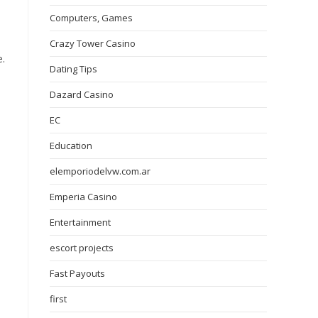
Computers, Games
Crazy Tower Сasino
.
Dating Tips
Dazard Casino
EC
Education
elemporiodelvw.com.ar
Emperia Casino
Entertainment
escort projects
Fast Payouts
first