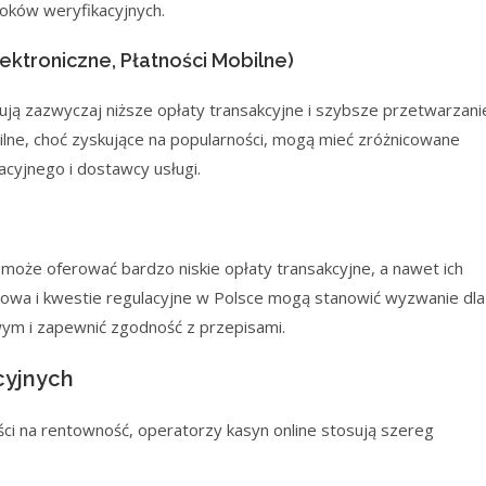
oków weryfikacyjnych.
ktroniczne, Płatności Mobilne)
oferują zazwyczaj niższe opłaty transakcyjne i szybsze przetwarzani
bilne, choć zyskujące na popularności, mogą mieć zróżnicowane
acyjnego i dostawcy usługi.
może oferować bardzo niskie opłaty transakcyjne, a nawet ich
cenowa i kwestie regulacyjne w Polsce mogą stanowić wyzwanie dla
ym i zapewnić zgodność z przepisami.
cyjnych
ci na rentowność, operatorzy kasyn online stosują szereg