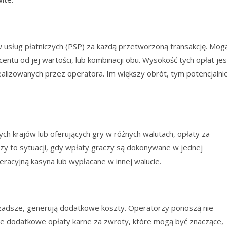
usług płatniczych (PSP) za każdą przetworzoną transakcję. Mog
entu od jej wartości, lub kombinacji obu. Wysokość tych opłat jes
ealizowanych przez operatora. Im większy obrót, tym potencjalni
h krajów lub oferujących gry w różnych walutach, opłaty za
zy to sytuacji, gdy wpłaty graczy są dokonywane w jednej
peracyjną kasyna lub wypłacane w innej walucie.
 rzadsze, generują dodatkowe koszty. Operatorzy ponoszą nie
akże dodatkowe opłaty karne za zwroty, które mogą być znaczące,