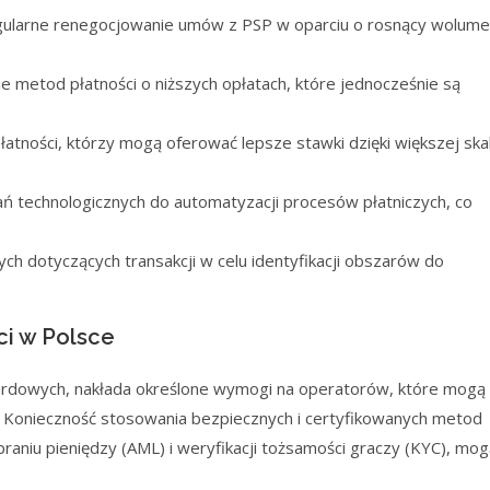
ularne renegocjowanie umów z PSP w oparciu o rosnący wolum
metod płatności o niższych opłatach, które jednocześnie są
tności, którzy mogą oferować lepsze stawki dzięki większej skal
 technologicznych do automatyzacji procesów płatniczych, co
ych dotyczących transakcji w celu identyfikacji obszarów do
ci w Polsce
ardowych, nakłada określone wymogi na operatorów, które mogą
. Konieczność stosowania bezpiecznych i certyfikowanych metod
praniu pieniędzy (AML) i weryfikacji tożsamości graczy (KYC), mo