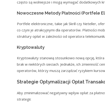
często są wolniejsze i mogą wymagać dodatkowych kr
Nowoczesne Metody Płatności (Portfele Ele
Portfele elektroniczne, takie jak Skrill czy Neteller, 
co czyni je atrakcyjnymi dla operatorów. Płatności mo
struktury opłat w zależności od operatora telekomunik
Kryptowaluty
Kryptowaluty stanowią stosunkowo nową opcję, która 
brak w niektórych sieciach. Jednakże, ich zmienność 
operatorów, którzy muszą zarządzać ryzykiem kursow
Strategie Optymalizacji Opłat Transak
Aby zminimalizować negatywny wpływ opłat za płatnoś
strategii: