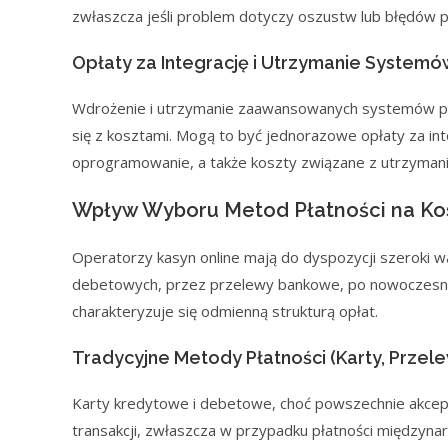
zwłaszcza jeśli problem dotyczy oszustw lub błędów po
Opłaty za Integrację i Utrzymanie Systemó
Wdrożenie i utrzymanie zaawansowanych systemów płatn
się z kosztami. Mogą to być jednorazowe opłaty za inte
oprogramowanie, a także koszty związane z utrzymanie
Wpływ Wyboru Metod Płatności na Ko
Operatorzy kasyn online mają do dyspozycji szeroki wa
debetowych, przez przelewy bankowe, po nowoczesne p
charakteryzuje się odmienną strukturą opłat.
Tradycyjne Metody Płatności (Karty, Przel
Karty kredytowe i debetowe, choć powszechnie akcep
transakcji, zwłaszcza w przypadku płatności między