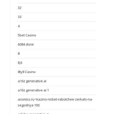
32
33
4
5bet Casino
6084 done
8
8,6
8ty8 Casino
a16z generative ai
a16z generative ai 1
acomics.ru~kazino-riobet-rabotchee-zerkalo-na-
segodnya 100