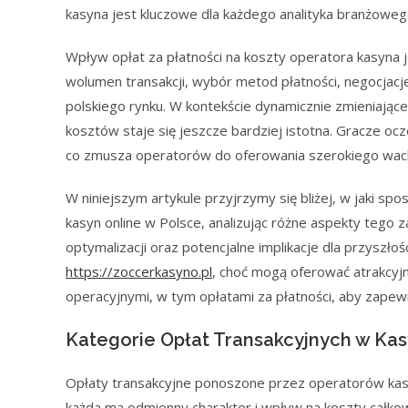
kasyna jest kluczowe dla każdego analityka branżoweg
Wpływ opłat za płatności na koszty operatora kasyna j
wolumen transakcji, wybór metod płatności, negocjacje
polskiego rynku. W kontekście dynamicznie zmieniająceg
kosztów staje się jeszcze bardziej istotna. Gracze oc
co zmusza operatorów do oferowania szerokiego wachla
W niniejszym artykule przyjrzymy się bliżej, w jaki 
kasyn online w Polsce, analizując różne aspekty tego
optymalizacji oraz potencjalne implikacje dla przyszłoś
https://zoccerkasyno.pl
, choć mogą oferować atrakcyj
operacyjnymi, w tym opłatami za płatności, aby zapewni
Kategorie Opłat Transakcyjnych w Ka
Opłaty transakcyjne ponoszone przez operatorów kasyn 
każda ma odmienny charakter i wpływ na koszty całkow