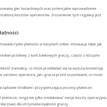
kowania gier hazardowych oraz potencjalne wprowadzenie
rukturę kosztów operatorów. Zrozumienie tych regulacji jest
.
łatności
owaniu rynku płatności w kasynach online. Innowacje takie jak:
ednie przelewy z kont bankowych graczy, często z niższymi
bkość transakcji, co może przekładać się na wyższą konwersję.
e zarówno operatora, jak i gracza przed oszustwami, co może
rządzanie środkami i przyspieszająca procesy płatnicze.
 płatnicze, mogą nie tylko zredukować swoje koszty operacyjne,
kluczowe dla utrzymania lojalności graczy.