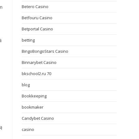
en
Betero Casino
Betfouru Casino
Betportal Casino
i
betting
BingoBongoStars Casino
Binnarybet Casino
bkschool2.ru 70
blog
Bookkeeping
bookmaker
Candybet Casino
gą
casino