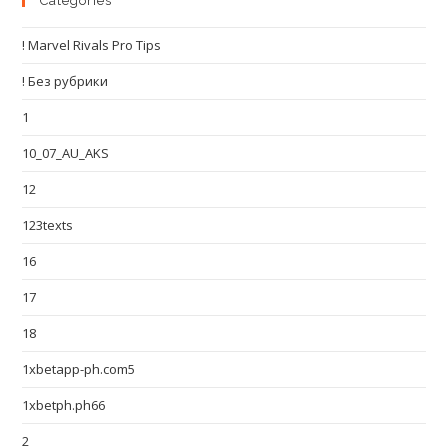
Categories
! Marvel Rivals Pro Tips
! Без рубрики
1
10_07_AU_AKS
12
123texts
16
17
18
1xbetapp-ph.com5
1xbetph.ph66
2