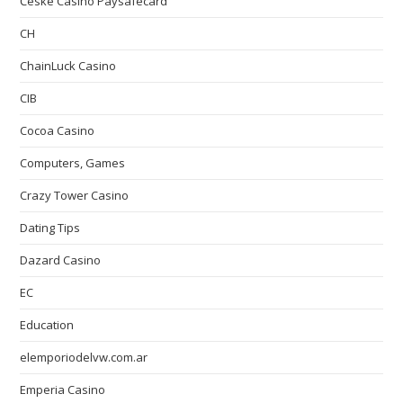
České Casino Paysafecard
CH
ChainLuck Casino
CIB
Cocoa Casino
Computers, Games
Crazy Tower Сasino
Dating Tips
Dazard Casino
EC
Education
elemporiodelvw.com.ar
Emperia Casino