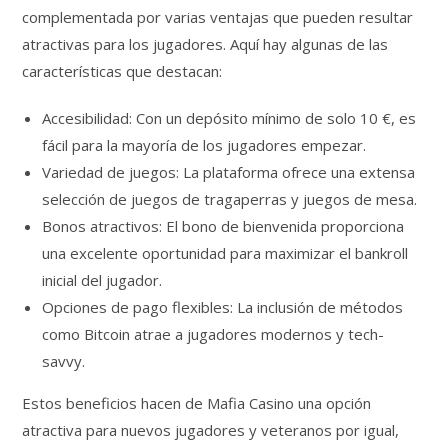
complementada por varias ventajas que pueden resultar
atractivas para los jugadores. Aquí hay algunas de las
características que destacan:
Accesibilidad: Con un depósito mínimo de solo 10 €, es
fácil para la mayoría de los jugadores empezar.
Variedad de juegos: La plataforma ofrece una extensa
selección de juegos de tragaperras y juegos de mesa.
Bonos atractivos: El bono de bienvenida proporciona
una excelente oportunidad para maximizar el bankroll
inicial del jugador.
Opciones de pago flexibles: La inclusión de métodos
como Bitcoin atrae a jugadores modernos y tech-
savvy.
Estos beneficios hacen de Mafia Casino una opción
atractiva para nuevos jugadores y veteranos por igual,