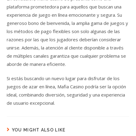
plataforma prometedora para aquellos que buscan una
experiencia de juego en línea emocionante y segura. Su
generoso bono de bienvenida, la amplia gama de juegos y
los métodos de pago flexibles son solo algunas de las
razones por las que los jugadores deberían considerar
unirse. Además, la atención al cliente disponible a través
de múltiples canales garantiza que cualquier problema se
aborde de manera eficiente.
Si estás buscando un nuevo lugar para disfrutar de los
juegos de azar en línea, Mafia Casino podría ser la opción
ideal, combinando diversión, seguridad y una experiencia
de usuario excepcional.
YOU MIGHT ALSO LIKE