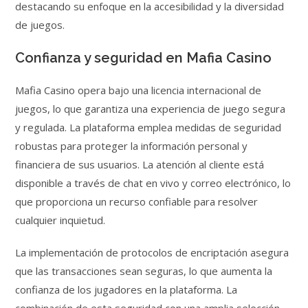
destacando su enfoque en la accesibilidad y la diversidad
de juegos.
Confianza y seguridad en Mafia Casino
Mafia Casino opera bajo una licencia internacional de
juegos, lo que garantiza una experiencia de juego segura
y regulada. La plataforma emplea medidas de seguridad
robustas para proteger la información personal y
financiera de sus usuarios. La atención al cliente está
disponible a través de chat en vivo y correo electrónico, lo
que proporciona un recurso confiable para resolver
cualquier inquietud.
La implementación de protocolos de encriptación asegura
que las transacciones sean seguras, lo que aumenta la
confianza de los jugadores en la plataforma. La