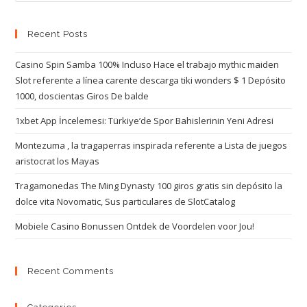
Recent Posts
Casino Spin Samba 100% Incluso Hace el trabajo mythic maiden
Slot referente a línea carente descarga tiki wonders $ 1 Depósito
1000, doscientas Giros De balde
1xbet App İncelemesi: Türkiye’de Spor Bahislerinin Yeni Adresi
Montezuma , la tragaperras inspirada referente a Lista de juegos
aristocrat los Mayas
Tragamonedas The Ming Dynasty 100 giros gratis sin depósito la
dolce vita Novomatic, Sus particulares de SlotCatalog
Mobiele Casino Bonussen Ontdek de Voordelen voor Jou!
Recent Comments