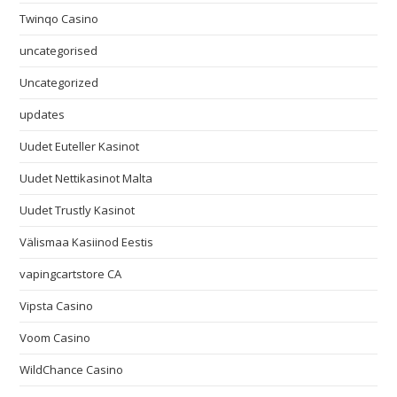
Twinqo Casino
uncategorised
Uncategorized
updates
Uudet Euteller Kasinot
Uudet Nettikasinot Malta
Uudet Trustly Kasinot
Välismaa Kasiinod Eestis
vapingcartstore CA
Vipsta Casino
Voom Casino
WildChance Casino