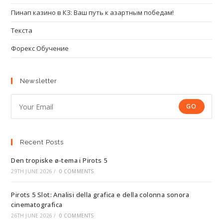
Пинап казино в КЗ: Ваш путь к азартным победам!
Текста
Форекс Обучение
Newsletter
GO
Recent Posts
Den tropiske ø-tema i Pirots 5
29TH JUNE 2026
/
0 COMMENTS
Pirots 5 Slot: Analisi della grafica e della colonna sonora
cinematografica
26TH JUNE 2026
/
0 COMMENTS