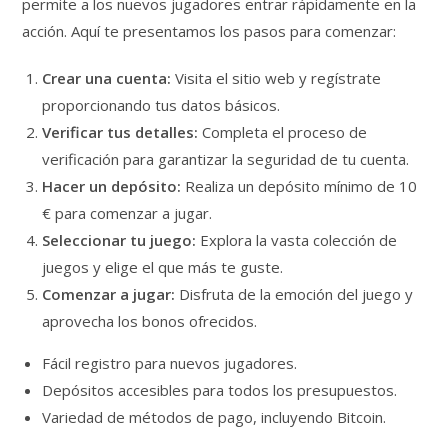
permite a los nuevos jugadores entrar rápidamente en la
acción. Aquí te presentamos los pasos para comenzar:
Crear una cuenta:
Visita el sitio web y regístrate
proporcionando tus datos básicos.
Verificar tus detalles:
Completa el proceso de
verificación para garantizar la seguridad de tu cuenta.
Hacer un depósito:
Realiza un depósito mínimo de 10
€ para comenzar a jugar.
Seleccionar tu juego:
Explora la vasta colección de
juegos y elige el que más te guste.
Comenzar a jugar:
Disfruta de la emoción del juego y
aprovecha los bonos ofrecidos.
Fácil registro para nuevos jugadores.
Depósitos accesibles para todos los presupuestos.
Variedad de métodos de pago, incluyendo Bitcoin.