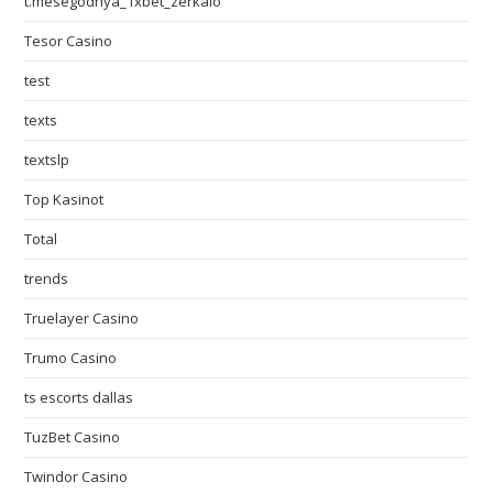
t.mesegodnya_1xbet_zerkalo
Tesor Casino
test
texts
textslp
Top Kasinot
Total
trends
Truelayer Casino
Trumo Casino
ts escorts dallas
TuzBet Casino
Twindor Casino