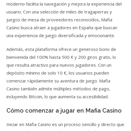
moderno facilita la navegación y mejora la experiencia del
usuario. Con una selección de miles de tragaperras y
juegos de mesa de proveedores reconocidos, Mafia
Casino busca atraer a jugadores en España que buscan
una experiencia de juego diversificada y emocionante.
Además, esta plataforma ofrece un generoso bono de
bienvenida del 100% hasta 500 € y 200 giros gratis, lo
que resulta atractivo para nuevos jugadores. Con un
depósito mínimo de solo 10 €, los usuarios pueden
comenzar rápidamente su aventura de juego. Mafia
Casino también admite múltiples métodos de pago,
incluyendo Bitcoin, lo que aumenta su accesibilidad.
Cómo comenzar a jugar en Mafia Casino
Iniciar en Mafia Casino es un proceso sencillo y directo que