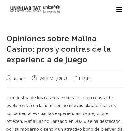
Opiniones sobre Malina
Casino: pros y contras de la
experiencia de juego
nanor
24th May 2026
Public
La industria de los casinos en línea está en constante
evolución y, con la aparición de nuevas plataformas, es
fundamental evaluar las experiencias de juego que
ofrecen. Mafia Casino, lanzado en 2025, se ha destacado
por su moderno diseño y un atractivo bono de bienvenida,