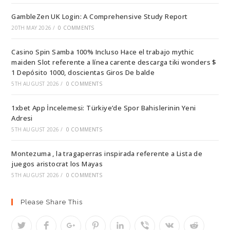
GambleZen UK Login: A Comprehensive Study Report
20TH MAY 2026
/
0 COMMENTS
Casino Spin Samba 100% Incluso Hace el trabajo mythic
maiden Slot referente a línea carente descarga tiki wonders $
1 Depósito 1000, doscientas Giros De balde
5TH AUGUST 2026
/
0 COMMENTS
1xbet App İncelemesi: Türkiye’de Spor Bahislerinin Yeni
Adresi
5TH AUGUST 2026
/
0 COMMENTS
Montezuma , la tragaperras inspirada referente a Lista de
juegos aristocrat los Mayas
5TH AUGUST 2026
/
0 COMMENTS
Please Share This