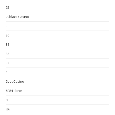
25
29black Casino
3
30
31
32
33
4
5bet Casino
6084 done
8
8,6