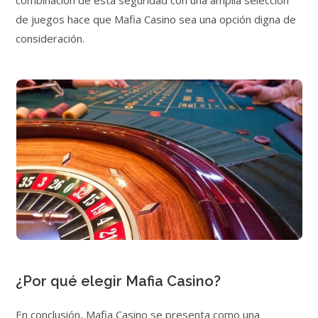
combinación de esta seguridad con una amplia selección
de juegos hace que Mafia Casino sea una opción digna de
consideración.
¿Por qué elegir Mafia Casino?
En conclusión, Mafia Casino se presenta como una