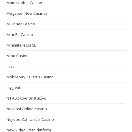
Mamzinobet Casino
Megapari New Casinos
Millioner Casino
MineBit Casino
Minimitalletus 5E
Mino Casino
misc
Mobilepay Talletus Casino
my_texts
N1 Αξιολόγηση Καζίνο
Nejlepsi Online Kasina
Nejlepší Zahraniční Casino
New Video Chat Platform