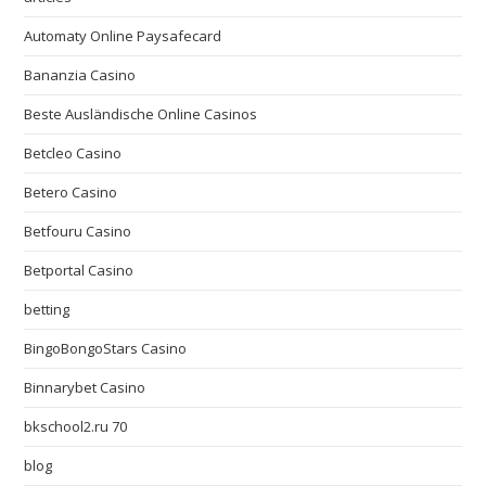
Automaty Online Paysafecard
Bananzia Casino
Beste Ausländische Online Casinos
Betcleo Casino
Betero Casino
Betfouru Casino
Betportal Casino
betting
BingoBongoStars Casino
Binnarybet Casino
bkschool2.ru 70
blog