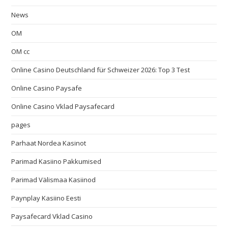
News
OM
OM cc
Online Casino Deutschland für Schweizer 2026: Top 3 Test
Online Casino Paysafe
Online Casino Vklad Paysafecard
pages
Parhaat Nordea Kasinot
Parimad Kasiino Pakkumised
Parimad Välismaa Kasiinod
Paynplay Kasiino Eesti
Paysafecard Vklad Casino