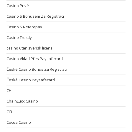
Casino Privé
Casino S Bonusem Za Registraci
Casino S Neterapay
Casino Trustly
casino utan svensk licens
Casino Vklad Přes Paysafecard
České Casino Bonus Za Registraci
České Casino Paysafecard
CH
ChainLuck Casino
CIB
Cocoa Casino