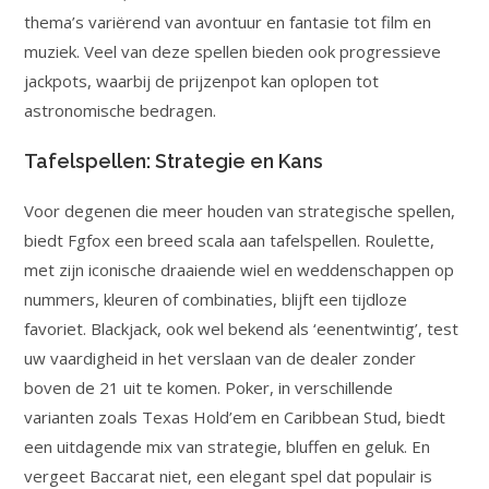
thema’s variërend van avontuur en fantasie tot film en
muziek. Veel van deze spellen bieden ook progressieve
jackpots, waarbij de prijzenpot kan oplopen tot
astronomische bedragen.
Tafelspellen: Strategie en Kans
Voor degenen die meer houden van strategische spellen,
biedt Fgfox een breed scala aan tafelspellen. Roulette,
met zijn iconische draaiende wiel en weddenschappen op
nummers, kleuren of combinaties, blijft een tijdloze
favoriet. Blackjack, ook wel bekend als ‘eenentwintig’, test
uw vaardigheid in het verslaan van de dealer zonder
boven de 21 uit te komen. Poker, in verschillende
varianten zoals Texas Hold’em en Caribbean Stud, biedt
een uitdagende mix van strategie, bluffen en geluk. En
vergeet Baccarat niet, een elegant spel dat populair is