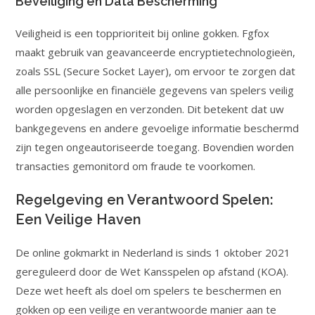
Beveiliging en Data Bescherming
Veiligheid is een topprioriteit bij online gokken. Fgfox
maakt gebruik van geavanceerde encryptietechnologieën,
zoals SSL (Secure Socket Layer), om ervoor te zorgen dat
alle persoonlijke en financiële gegevens van spelers veilig
worden opgeslagen en verzonden. Dit betekent dat uw
bankgegevens en andere gevoelige informatie beschermd
zijn tegen ongeautoriseerde toegang. Bovendien worden
transacties gemonitord om fraude te voorkomen.
Regelgeving en Verantwoord Spelen:
Een Veilige Haven
De online gokmarkt in Nederland is sinds 1 oktober 2021
gereguleerd door de Wet Kansspelen op afstand (KOA).
Deze wet heeft als doel om spelers te beschermen en
gokken op een veilige en verantwoorde manier aan te