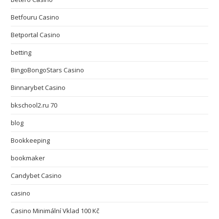
Betfouru Casino
Betportal Casino
betting
BingoBongoStars Casino
Binnarybet Casino
bkschool2.ru 70
blog
Bookkeeping
bookmaker
Candybet Casino
casino
Casino Minimální Vklad 100 Kč