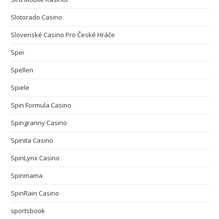
Slotorado Casino
Slovenské Casino Pro České Hráče
Spei
Spellen
Spiele
Spin Formula Casino
Spingranny Casino
Spinita Casino
SpinLynx Casino
Spinmama
SpinRain Casino
sportsbook