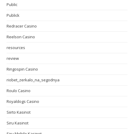
Public
Publick
Redracer Casino
Reelson Casino
resources
review
Ringospin Casino
riobet_zerkalo_na_segodnya
Roulo Casino
Royaldogs Casino
Siirto Kasinot
Siru Kasinot
Siru Mobile Kasinot