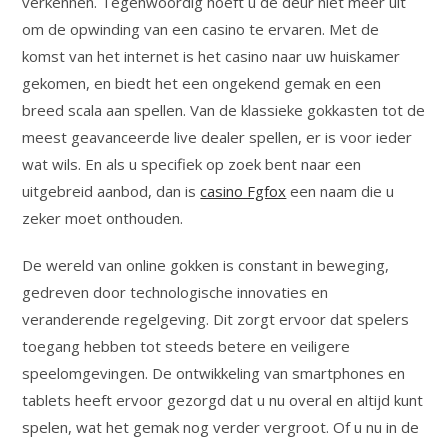
verkennen. Tegenwoordig hoeft u de deur niet meer uit
om de opwinding van een casino te ervaren. Met de
komst van het internet is het casino naar uw huiskamer
gekomen, en biedt het een ongekend gemak en een
breed scala aan spellen. Van de klassieke gokkasten tot de
meest geavanceerde live dealer spellen, er is voor ieder
wat wils. En als u specifiek op zoek bent naar een
uitgebreid aanbod, dan is
casino Fgfox
een naam die u
zeker moet onthouden.
De wereld van online gokken is constant in beweging,
gedreven door technologische innovaties en
veranderende regelgeving. Dit zorgt ervoor dat spelers
toegang hebben tot steeds betere en veiligere
speelomgevingen. De ontwikkeling van smartphones en
tablets heeft ervoor gezorgd dat u nu overal en altijd kunt
spelen, wat het gemak nog verder vergroot. Of u nu in de