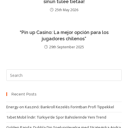
sinun tulee tietaa!
25th May 2026
“Pin up Casino: La mejor opción para los
jugadores chilenos”
29th September 2025
Recent Posts
Energy-on Kaszinó: Bankroll Kezelés Forintban Profi Tippekkel
1xbet Mobil İndir: Türkiye’de Spor Bahislerinde Yeni Trend
Golden Panda: Dubbla Din Spelupplevelse med Strategiska Andra