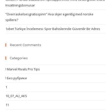
Insättningsbonusar
“Overraskelsesgratisspinn” Hva skjer egentlig med norske
spillere?
1xbet Türkiye İncelemesi: Spor Bahislerinde Güvenilir Bir Adres
Recent Comments
Categories
! Marvel Rivals Pro Tips
! Без рубрики
1
10_07_AU_AKS
11