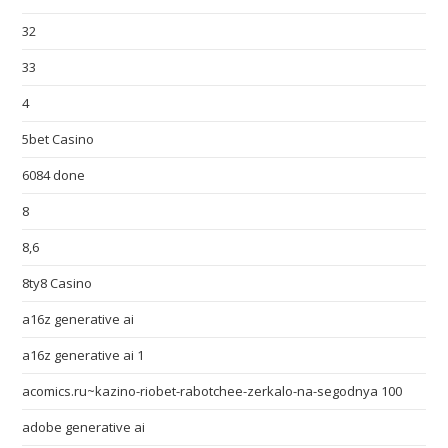
32
33
4
5bet Casino
6084 done
8
8,6
8ty8 Casino
a16z generative ai
a16z generative ai 1
acomics.ru~kazino-riobet-rabotchee-zerkalo-na-segodnya 100
adobe generative ai