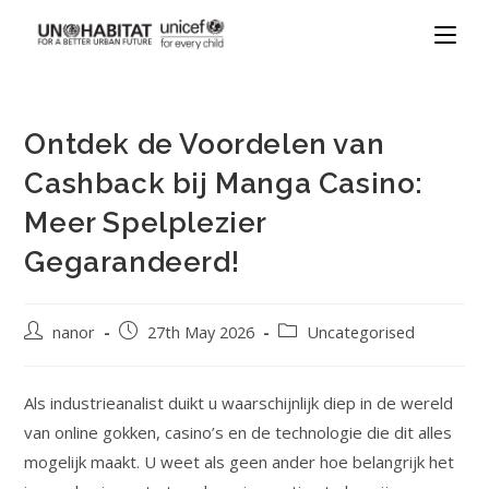
Ontdek de Voordelen van
Cashback bij Manga Casino:
Meer Spelplezier
Gegarandeerd!
nanor
27th May 2026
Uncategorised
Als industrieanalist duikt u waarschijnlijk diep in de wereld
van online gokken, casino’s en de technologie die dit alles
mogelijk maakt. U weet als geen ander hoe belangrijk het