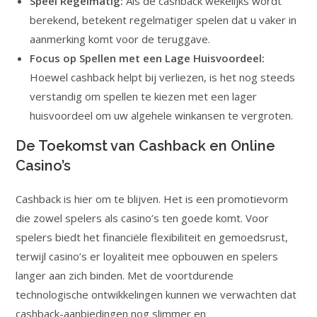
Speel Regelmatig:
Als de cashback wekelijks wordt
berekend, betekent regelmatiger spelen dat u vaker in
aanmerking komt voor de teruggave.
Focus op Spellen met een Lage Huisvoordeel:
Hoewel cashback helpt bij verliezen, is het nog steeds
verstandig om spellen te kiezen met een lager
huisvoordeel om uw algehele winkansen te vergroten.
De Toekomst van Cashback en Online
Casino’s
Cashback is hier om te blijven. Het is een promotievorm
die zowel spelers als casino’s ten goede komt. Voor
spelers biedt het financiële flexibiliteit en gemoedsrust,
terwijl casino’s er loyaliteit mee opbouwen en spelers
langer aan zich binden. Met de voortdurende
technologische ontwikkelingen kunnen we verwachten dat
cashback-aanbiedingen nog slimmer en