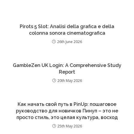
Pirots 5 Slot: Analisi della grafica e della
colonna sonora cinematografica
26th June 2026
GambleZen UK Login: A Comprehensive Study
Report
20th May 2026
Как начать свой путь в PinUp: пошаговое
руководство для новичков Пинуп – это не
просто стиль, это целая культура, восход
25th May 2026