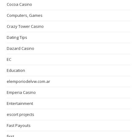
Cocoa Casino
Computers, Games
Crazy Tower Сasino
Dating Tips
Dazard Casino
EC
Education
elemporiodelvw.com.ar
Emperia Casino
Entertainment
escort projects
Fast Payouts
first