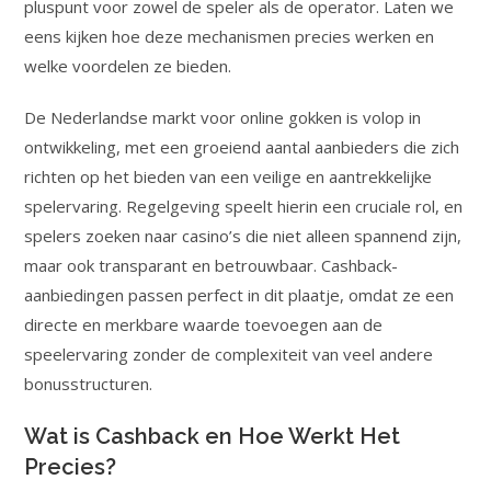
pluspunt voor zowel de speler als de operator. Laten we
eens kijken hoe deze mechanismen precies werken en
welke voordelen ze bieden.
De Nederlandse markt voor online gokken is volop in
ontwikkeling, met een groeiend aantal aanbieders die zich
richten op het bieden van een veilige en aantrekkelijke
spelervaring. Regelgeving speelt hierin een cruciale rol, en
spelers zoeken naar casino’s die niet alleen spannend zijn,
maar ook transparant en betrouwbaar. Cashback-
aanbiedingen passen perfect in dit plaatje, omdat ze een
directe en merkbare waarde toevoegen aan de
speelervaring zonder de complexiteit van veel andere
bonusstructuren.
Wat is Cashback en Hoe Werkt Het
Precies?