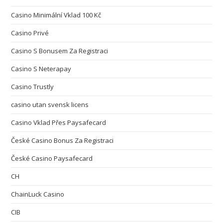
Casino Minimální Vklad 100 Kč
Casino Privé
Casino S Bonusem Za Registraci
Casino S Neterapay
Casino Trustly
casino utan svensk licens
Casino Vklad Přes Paysafecard
České Casino Bonus Za Registraci
České Casino Paysafecard
CH
ChainLuck Casino
CIB