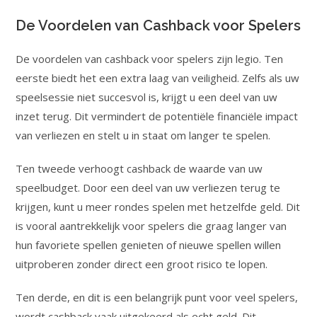
De Voordelen van Cashback voor Spelers
De voordelen van cashback voor spelers zijn legio. Ten
eerste biedt het een extra laag van veiligheid. Zelfs als uw
speelsessie niet succesvol is, krijgt u een deel van uw
inzet terug. Dit vermindert de potentiële financiële impact
van verliezen en stelt u in staat om langer te spelen.
Ten tweede verhoogt cashback de waarde van uw
speelbudget. Door een deel van uw verliezen terug te
krijgen, kunt u meer rondes spelen met hetzelfde geld. Dit
is vooral aantrekkelijk voor spelers die graag langer van
hun favoriete spellen genieten of nieuwe spellen willen
uitproberen zonder direct een groot risico te lopen.
Ten derde, en dit is een belangrijk punt voor veel spelers,
wordt cashback vaak uitgekeerd als echt geld. Dit