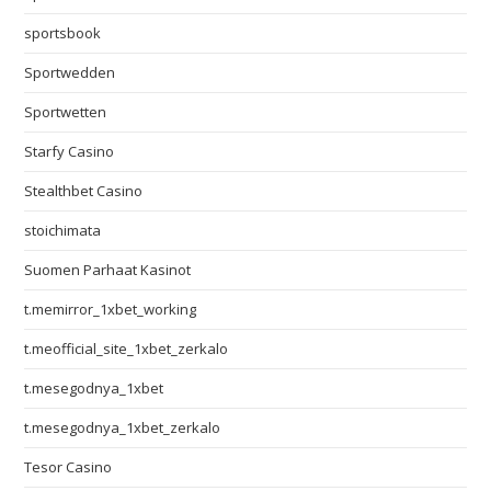
sportsbook
Sportwedden
Sportwetten
Starfy Casino
Stealthbet Casino
stoichimata
Suomen Parhaat Kasinot
t.memirror_1xbet_working
t.meofficial_site_1xbet_zerkalo
t.mesegodnya_1xbet
t.mesegodnya_1xbet_zerkalo
Tesor Casino