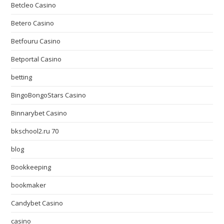
Betcleo Casino
Betero Casino
Betfouru Casino
Betportal Casino
betting
BingoBongoStars Casino
Binnarybet Casino
bkschool2.ru 70
blog
Bookkeeping
bookmaker
Candybet Casino
casino