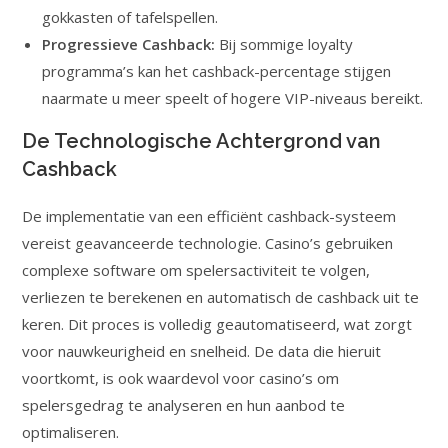
gokkasten of tafelspellen.
Progressieve Cashback:
Bij sommige loyalty
programma’s kan het cashback-percentage stijgen
naarmate u meer speelt of hogere VIP-niveaus bereikt.
De Technologische Achtergrond van
Cashback
De implementatie van een efficiënt cashback-systeem
vereist geavanceerde technologie. Casino’s gebruiken
complexe software om spelersactiviteit te volgen,
verliezen te berekenen en automatisch de cashback uit te
keren. Dit proces is volledig geautomatiseerd, wat zorgt
voor nauwkeurigheid en snelheid. De data die hieruit
voortkomt, is ook waardevol voor casino’s om
spelersgedrag te analyseren en hun aanbod te
optimaliseren.