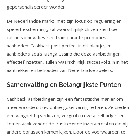
gepersonaliseerder worden.
De Nederlandse markt, met zijn focus op regulering en
spelerbescherming, zal waarschijnlijk blijven zien hoe
casino’s innovatieve en transparante promoties
aanbieden. Cashback past perfect in dit plaatje, en
aanbieders zoals
Manga Casino
die deze aanbiedingen
effectief inzetten, zullen waarschijnlijk succesvol zijn in het
aantrekken en behouden van Nederlandse spelers.
Samenvatting en Belangrijkste Punten
Cashback-aanbiedingen zijn een fantastische manier om
meer waarde uit uw online gokervaring te halen. Ze bieden
een vangnet bij verliezen, vergroten uw speelbudget en
komen vaak zonder de frustrerende inzetvereisten die bij
andere bonussen komen kijken. Door de voorwaarden te