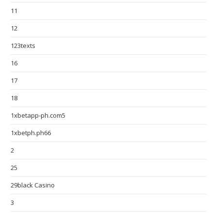
11
12
123texts
16
17
18
1xbetapp-ph.com5
1xbetph.ph66
2
25
29black Casino
3