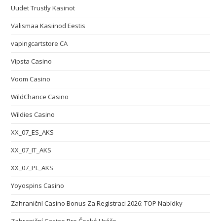
Uudet Trustly Kasinot
Välismaa Kasiinod Eestis
vapingcartstore CA
Vipsta Casino
Voom Casino
WildChance Casino
Wildies Casino
XX_07_ES_AKS
XX_07_IT_AKS
XX_07_PL_AKS
Yoyospins Casino
Zahraniční Casino Bonus Za Registraci 2026: TOP Nabídky