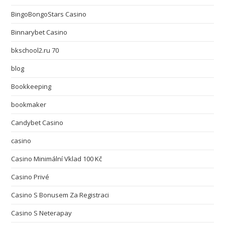
BingoBongoStars Casino
Binnarybet Casino
bkschool2.ru 70
blog
Bookkeeping
bookmaker
Candybet Casino
casino
Casino Minimální Vklad 100 Kč
Casino Privé
Casino S Bonusem Za Registraci
Casino S Neterapay