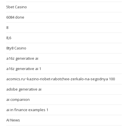
5bet Casino
6084 done
8
8,6
8ty8 Casino
a16z generative ai
a16z generative ai 1
acomics.ru~kazino-riobet-rabotchee-zerkalo-na-segodnya 100
adobe generative ai
ai companion
ai in finance examples 1
AI News