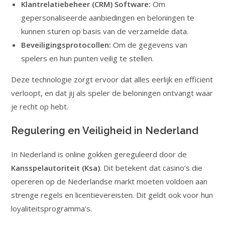
Klantrelatiebeheer (CRM) Software:
Om
gepersonaliseerde aanbiedingen en beloningen te
kunnen sturen op basis van de verzamelde data.
Beveiligingsprotocollen:
Om de gegevens van
spelers en hun punten veilig te stellen.
Deze technologie zorgt ervoor dat alles eerlijk en efficiënt
verloopt, en dat jij als speler de beloningen ontvangt waar
je recht op hebt.
Regulering en Veiligheid in Nederland
In Nederland is online gokken gereguleerd door de
Kansspelautoriteit (Ksa)
. Dit betekent dat casino’s die
opereren op de Nederlandse markt moeten voldoen aan
strenge regels en licentievereisten. Dit geldt ook voor hun
loyaliteitsprogramma’s.