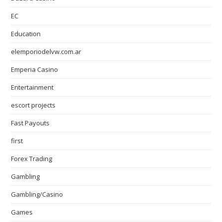
EC
Education
elemporiodelvw.com.ar
Emperia Casino
Entertainment
escort projects
Fast Payouts
first
Forex Trading
Gambling
Gambling/Casino
Games