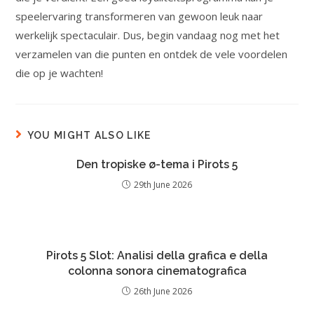
speelervaring transformeren van gewoon leuk naar
werkelijk spectaculair. Dus, begin vandaag nog met het
verzamelen van die punten en ontdek de vele voordelen
die op je wachten!
YOU MIGHT ALSO LIKE
Den tropiske ø-tema i Pirots 5
29th June 2026
Pirots 5 Slot: Analisi della grafica e della
colonna sonora cinematografica
26th June 2026