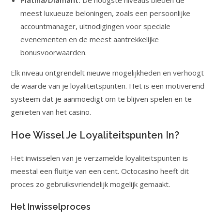
Platina/Diamant:
De hoogste niveaus bieden de
meest luxueuze beloningen, zoals een persoonlijke
accountmanager, uitnodigingen voor speciale
evenementen en de meest aantrekkelijke
bonusvoorwaarden.
Elk niveau ontgrendelt nieuwe mogelijkheden en verhoogt
de waarde van je loyaliteitspunten. Het is een motiverend
systeem dat je aanmoedigt om te blijven spelen en te
genieten van het casino.
Hoe Wissel Je Loyaliteitspunten In?
Het inwisselen van je verzamelde loyaliteitspunten is
meestal een fluitje van een cent. Octocasino heeft dit
proces zo gebruiksvriendelijk mogelijk gemaakt.
Het Inwisselproces