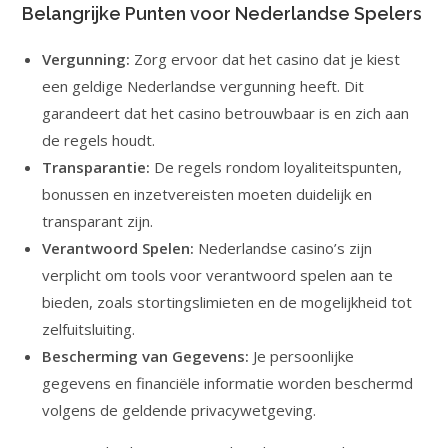
Belangrijke Punten voor Nederlandse Spelers
Vergunning:
Zorg ervoor dat het casino dat je kiest
een geldige Nederlandse vergunning heeft. Dit
garandeert dat het casino betrouwbaar is en zich aan
de regels houdt.
Transparantie:
De regels rondom loyaliteitspunten,
bonussen en inzetvereisten moeten duidelijk en
transparant zijn.
Verantwoord Spelen:
Nederlandse casino’s zijn
verplicht om tools voor verantwoord spelen aan te
bieden, zoals stortingslimieten en de mogelijkheid tot
zelfuitsluiting.
Bescherming van Gegevens:
Je persoonlijke
gegevens en financiële informatie worden beschermd
volgens de geldende privacywetgeving.