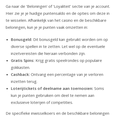
Ga naar de ‘Beloningen’ of ‘Loyaliteit’ sectie van je account.
Hier zie je je huidige puntensaldo en de opties om deze in
te wisselen. Afhankelijk van het casino en de beschikbare
beloningen, kun je je punten vaak omzetten in:
Bonusgeld:
Dit bonusgeld kan gebruikt worden om op
diverse spellen in te zetten. Let wel op de eventuele
inzetvereisten die hieraan verbonden zijn.
Gratis Spins:
Krijg gratis speelrondes op populaire
gokkasten.
Cashback:
Ontvang een percentage van je verloren
inzetten terug.
Loterijtickets of deelname aan toernooien:
Soms
kun je punten gebruiken om deel te nemen aan
exclusieve loterijen of competities.
De specifieke inwisselkoers en de beschikbare beloningen