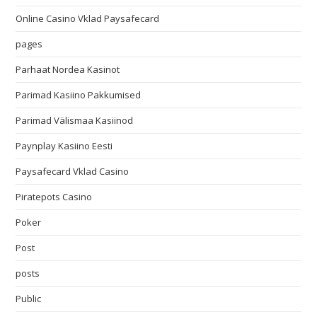
Online Casino Vklad Paysafecard
pages
Parhaat Nordea Kasinot
Parimad Kasiino Pakkumised
Parimad Välismaa Kasiinod
Paynplay Kasiino Eesti
Paysafecard Vklad Casino
Piratepots Casino
Poker
Post
posts
Public