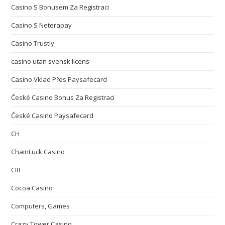
Casino S Bonusem Za Registraci
Casino S Neterapay
Casino Trustly
casino utan svensk licens
Casino Vklad Přes Paysafecard
České Casino Bonus Za Registraci
České Casino Paysafecard
CH
ChainLuck Casino
CIB
Cocoa Casino
Computers, Games
Crazy Tower Сasino