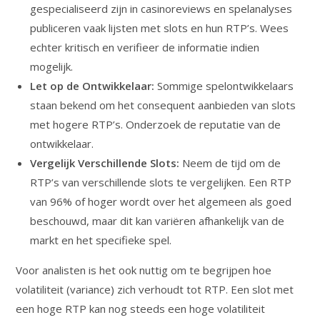
gespecialiseerd zijn in casinoreviews en spelanalyses
publiceren vaak lijsten met slots en hun RTP’s. Wees
echter kritisch en verifieer de informatie indien
mogelijk.
Let op de Ontwikkelaar:
Sommige spelontwikkelaars
staan bekend om het consequent aanbieden van slots
met hogere RTP’s. Onderzoek de reputatie van de
ontwikkelaar.
Vergelijk Verschillende Slots:
Neem de tijd om de
RTP’s van verschillende slots te vergelijken. Een RTP
van 96% of hoger wordt over het algemeen als goed
beschouwd, maar dit kan variëren afhankelijk van de
markt en het specifieke spel.
Voor analisten is het ook nuttig om te begrijpen hoe
volatiliteit (variance) zich verhoudt tot RTP. Een slot met
een hoge RTP kan nog steeds een hoge volatiliteit