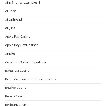
ai in finance examples 1
AI News
ai-girlfriend
all_BAz
Apple Pay Casino
Apple Pay Nettikasinot
articles
Automaty Online Paysafecard
Bananzia Casino
Beste Ausländische Online Casinos
Betcleo Casino
Betero Casino
Betfouru Casino