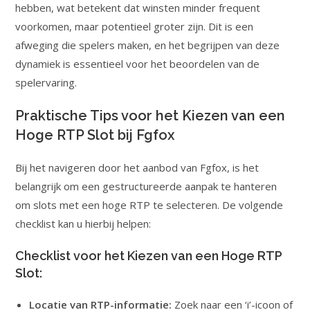
hebben, wat betekent dat winsten minder frequent
voorkomen, maar potentieel groter zijn. Dit is een
afweging die spelers maken, en het begrijpen van deze
dynamiek is essentieel voor het beoordelen van de
spelervaring.
Praktische Tips voor het Kiezen van een
Hoge RTP Slot bij Fgfox
Bij het navigeren door het aanbod van Fgfox, is het
belangrijk om een gestructureerde aanpak te hanteren
om slots met een hoge RTP te selecteren. De volgende
checklist kan u hierbij helpen:
Checklist voor het Kiezen van een Hoge RTP
Slot:
Locatie van RTP-informatie:
Zoek naar een ‘i’-icoon of