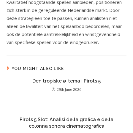
kwalitatief hoogstaande spellen aanbieden, positioneren
zich sterk in de gereguleerde Nederlandse markt. Door
deze strategieën toe te passen, kunnen analisten niet
alleen de kwaliteit van het spelaanbod beoordelen, maar
ook de potentiële aantrekkelijkheid en winstgevendheid
van specifieke spellen voor de eindgebruiker.
YOU MIGHT ALSO LIKE
Den tropiske ø-tema i Pirots 5
29th June 2026
Pirots 5 Slot: Analisi della grafica e della
colonna sonora cinematografica