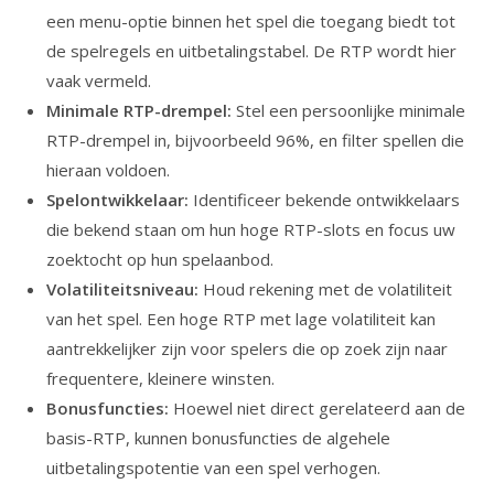
een menu-optie binnen het spel die toegang biedt tot
de spelregels en uitbetalingstabel. De RTP wordt hier
vaak vermeld.
Minimale RTP-drempel:
Stel een persoonlijke minimale
RTP-drempel in, bijvoorbeeld 96%, en filter spellen die
hieraan voldoen.
Spelontwikkelaar:
Identificeer bekende ontwikkelaars
die bekend staan om hun hoge RTP-slots en focus uw
zoektocht op hun spelaanbod.
Volatiliteitsniveau:
Houd rekening met de volatiliteit
van het spel. Een hoge RTP met lage volatiliteit kan
aantrekkelijker zijn voor spelers die op zoek zijn naar
frequentere, kleinere winsten.
Bonusfuncties:
Hoewel niet direct gerelateerd aan de
basis-RTP, kunnen bonusfuncties de algehele
uitbetalingspotentie van een spel verhogen.