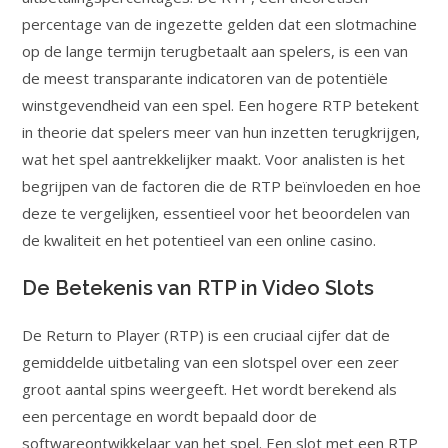
percentage van de ingezette gelden dat een slotmachine
op de lange termijn terugbetaalt aan spelers, is een van
de meest transparante indicatoren van de potentiële
winstgevendheid van een spel. Een hogere RTP betekent
in theorie dat spelers meer van hun inzetten terugkrijgen,
wat het spel aantrekkelijker maakt. Voor analisten is het
begrijpen van de factoren die de RTP beïnvloeden en hoe
deze te vergelijken, essentieel voor het beoordelen van
de kwaliteit en het potentieel van een online casino.
De Betekenis van RTP in Video Slots
De Return to Player (RTP) is een cruciaal cijfer dat de
gemiddelde uitbetaling van een slotspel over een zeer
groot aantal spins weergeeft. Het wordt berekend als
een percentage en wordt bepaald door de
softwareontwikkelaar van het spel. Een slot met een RTP