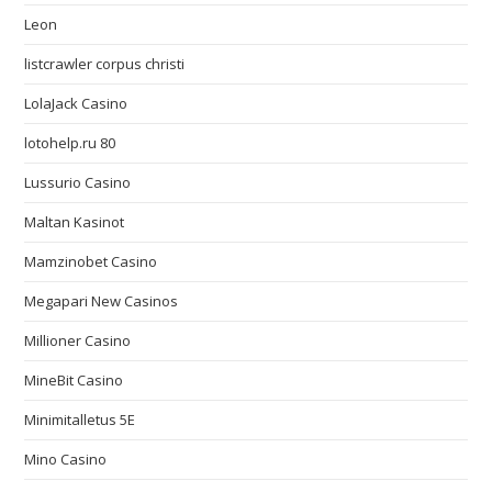
Leon
listcrawler corpus christi
LolaJack Casino
lotohelp.ru 80
Lussurio Casino
Maltan Kasinot
Mamzinobet Casino
Megapari New Casinos
Millioner Casino
MineBit Casino
Minimitalletus 5E
Mino Casino