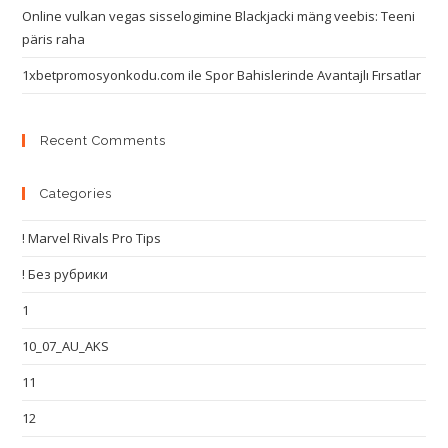
Online vulkan vegas sisselogimine Blackjacki mäng veebis: Teeni
päris raha
1xbetpromosyonkodu.com ile Spor Bahislerinde Avantajlı Fırsatlar
Recent Comments
Categories
! Marvel Rivals Pro Tips
! Без рубрики
1
10_07_AU_AKS
11
12