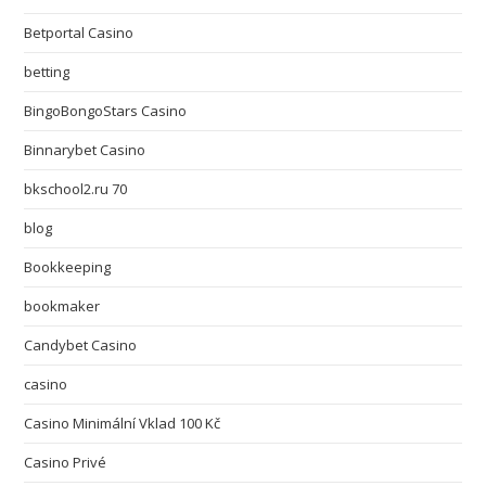
Betportal Casino
betting
BingoBongoStars Casino
Binnarybet Casino
bkschool2.ru 70
blog
Bookkeeping
bookmaker
Candybet Casino
casino
Casino Minimální Vklad 100 Kč
Casino Privé