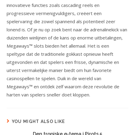
innovatieve functies zoals cascading reels en
progressieve vermenigvuldigers, creëert een
spelervaring die zowel spannend als potentieel zeer
lonend is. Of je nu op zoek bent naar de adrenalinekick van
duizenden winlijnen of de kans op enorme uitbetalingen,
Megaways™ slots bieden het allemaal. Het is een
speltype dat de traditionele gokkast opnieuw heeft
uitgevonden en dat spelers een frisse, dynamische en
uiterst vermakelijke manier biedt om hun favoriete
casinospellen te spelen. Duik in de wereld van
Megaways™ en ontdek zelf waarom deze revolutie de
harten van spelers sneller doet kloppen.
YOU MIGHT ALSO LIKE
Den tropiske ø-tema i Pirots 5