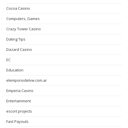
Cocoa Casino
Computers, Games
Crazy Tower Сasino
Dating Tips
Dazard Casino
EC
Education
elemporiodelvw.com.ar
Emperia Casino
Entertainment
escort projects
Fast Payouts