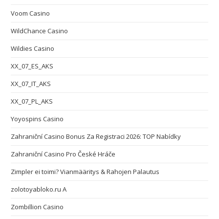
Voom Casino
WildChance Casino
Wildies Casino
XX_07_ES_AKS
XX_07_IT_AKS
XX_07_PL_AKS
Yoyospins Casino
Zahraniční Casino Bonus Za Registraci 2026: TOP Nabídky
Zahraniční Casino Pro České Hráče
Zimpler ei toimi? Vianmääritys & Rahojen Palautus
zolotoyabloko.ru A
Zombillion Casino