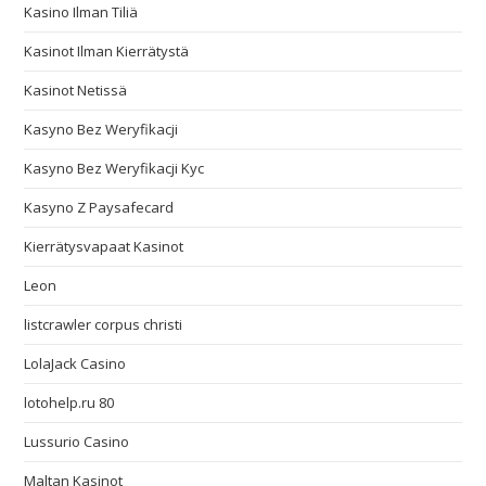
Kasino Ilman Tiliä
Kasinot Ilman Kierrätystä
Kasinot Netissä
Kasyno Bez Weryfikacji
Kasyno Bez Weryfikacji Kyc
Kasyno Z Paysafecard
Kierrätysvapaat Kasinot
Leon
listcrawler corpus christi
LolaJack Casino
lotohelp.ru 80
Lussurio Casino
Maltan Kasinot