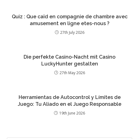
Quiz : Que caîd en compagnie de chambre avec
amusement en ligne etes-nous ?
27th July 2026
Die perfekte Casino-Nacht mit Casino
LuckyHunter gestalten
27th May 2026
Herramientas de Autocontrol y Límites de
Juego: Tu Aliado en el Juego Responsable
19th June 2026