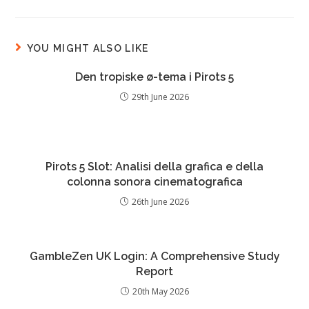
YOU MIGHT ALSO LIKE
Den tropiske ø-tema i Pirots 5
29th June 2026
Pirots 5 Slot: Analisi della grafica e della
colonna sonora cinematografica
26th June 2026
GambleZen UK Login: A Comprehensive Study
Report
20th May 2026