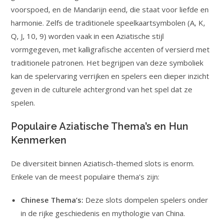
voorspoed, en de Mandarijn eend, die staat voor liefde en
harmonie. Zelfs de traditionele speelkaartsymbolen (A, K,
Q, J, 10, 9) worden vaak in een Aziatische stijl
vormgegeven, met kalligrafische accenten of versierd met
traditionele patronen. Het begrijpen van deze symboliek
kan de spelervaring verrijken en spelers een dieper inzicht
geven in de culturele achtergrond van het spel dat ze
spelen.
Populaire Aziatische Thema’s en Hun
Kenmerken
De diversiteit binnen Aziatisch-themed slots is enorm.
Enkele van de meest populaire thema’s zijn:
Chinese Thema’s:
Deze slots dompelen spelers onder
in de rijke geschiedenis en mythologie van China.