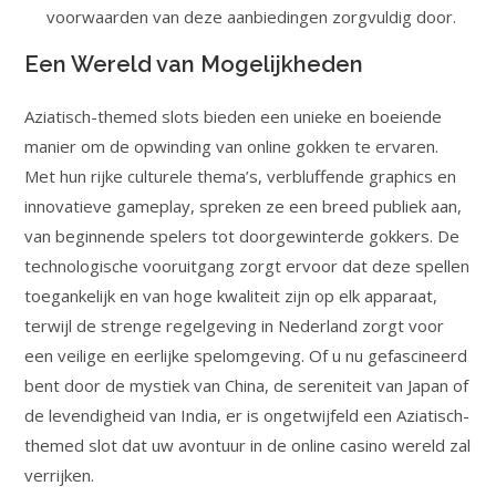
voorwaarden van deze aanbiedingen zorgvuldig door.
Een Wereld van Mogelijkheden
Aziatisch-themed slots bieden een unieke en boeiende
manier om de opwinding van online gokken te ervaren.
Met hun rijke culturele thema’s, verbluffende graphics en
innovatieve gameplay, spreken ze een breed publiek aan,
van beginnende spelers tot doorgewinterde gokkers. De
technologische vooruitgang zorgt ervoor dat deze spellen
toegankelijk en van hoge kwaliteit zijn op elk apparaat,
terwijl de strenge regelgeving in Nederland zorgt voor
een veilige en eerlijke spelomgeving. Of u nu gefascineerd
bent door de mystiek van China, de sereniteit van Japan of
de levendigheid van India, er is ongetwijfeld een Aziatisch-
themed slot dat uw avontuur in de online casino wereld zal
verrijken.