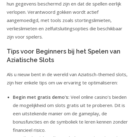
hun gegevens beschermd zijn en dat de spellen eerlijk
verlopen. Verantwoord gokken wordt actief
aangemoedigd, met tools zoals stortingslimieten,
verlieslimieten en zelfuitsluitingsopties die beschikbaar
zijn voor spelers.
Tips voor Beginners bij het Spelen van
Aziatische Slots
Als u nieuw bent in de wereld van Aziatisch-themed slots,
zijn hier enkele tips om uw ervaring te optimaliseren:
Begin met gratis demo’s:
Veel online casino’s bieden
de mogelijkheid om slots gratis uit te proberen. Dit is
een uitstekende manier om de gameplay, de
bonusfuncties en de symboliek te leren kennen zonder
financieel risico.