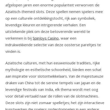
afgelopen jaren een enorme populariteit verworven: de
Aziatisch-themed slots. Deze spellen nemen spelers mee
op een culturele ontdekkingstocht, rijk aan symboliek,
levendige kleuren en intrigerende verhalen. Een
uitstekende plek om deze betoverende wereld te
verkennen is bij
SpinJoys Casino
, waar een
indrukwekkende selectie van deze oosterse pareltjes te
vinden is.
Aziatische culturen, met hun eeuwenoude tradities, rijke
mythologie en esthetische schoonheid, bieden een schat
aan inspiratie voor slotontwikkelaars. Van de majestueuze
draken van China tot de serene tempels van Japan en de
levendige festivals van India, elk thema wordt met oog
voor detail vertaald naar de rollen van de slotmachines.
Deze slots zijn niet zomaar spelletjes; het zijn interactieve
kunstwerken die spelers onderdompelen in een andere