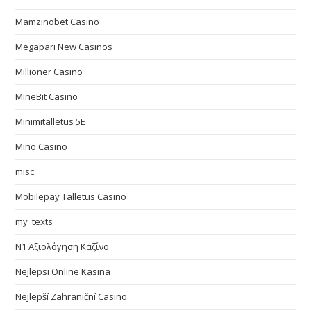
Mamzinobet Casino
Megapari New Casinos
Millioner Casino
MineBit Casino
Minimitalletus 5E
Mino Casino
misc
Mobilepay Talletus Casino
my_texts
N1 Αξιολόγηση Καζίνο
Nejlepsi Online Kasina
Nejlepší Zahraniční Casino