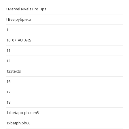
! Marvel Rivals Pro Tips
! Без рубрики
1
10_07_AU_AKS
11
12
123texts
16
17
18
1xbetapp-ph.com5
1xbetph.ph66