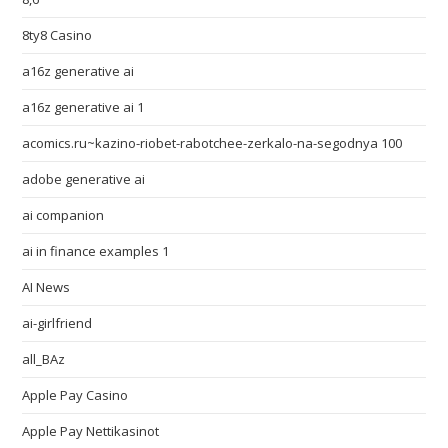
8ty8 Casino
a16z generative ai
a16z generative ai 1
acomics.ru~kazino-riobet-rabotchee-zerkalo-na-segodnya 100
adobe generative ai
ai companion
ai in finance examples 1
AI News
ai-girlfriend
all_BAz
Apple Pay Casino
Apple Pay Nettikasinot