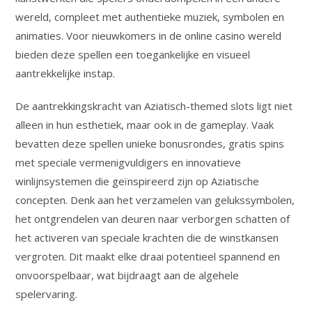
wereld, compleet met authentieke muziek, symbolen en
animaties. Voor nieuwkomers in de online casino wereld
bieden deze spellen een toegankelijke en visueel
aantrekkelijke instap.
De aantrekkingskracht van Aziatisch-themed slots ligt niet
alleen in hun esthetiek, maar ook in de gameplay. Vaak
bevatten deze spellen unieke bonusrondes, gratis spins
met speciale vermenigvuldigers en innovatieve
winlijnsystemen die geïnspireerd zijn op Aziatische
concepten. Denk aan het verzamelen van gelukssymbolen,
het ontgrendelen van deuren naar verborgen schatten of
het activeren van speciale krachten die de winstkansen
vergroten. Dit maakt elke draai potentieel spannend en
onvoorspelbaar, wat bijdraagt aan de algehele
spelervaring.