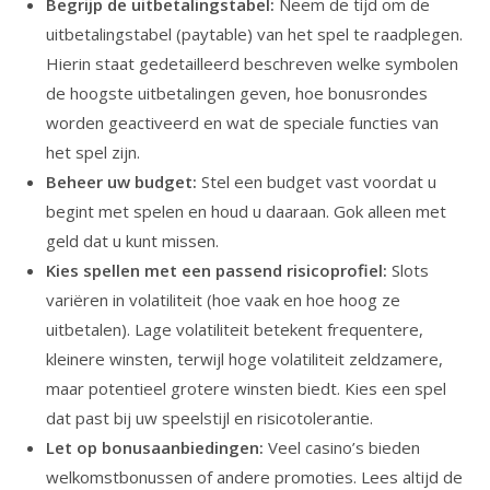
Begrijp de uitbetalingstabel:
Neem de tijd om de
uitbetalingstabel (paytable) van het spel te raadplegen.
Hierin staat gedetailleerd beschreven welke symbolen
de hoogste uitbetalingen geven, hoe bonusrondes
worden geactiveerd en wat de speciale functies van
het spel zijn.
Beheer uw budget:
Stel een budget vast voordat u
begint met spelen en houd u daaraan. Gok alleen met
geld dat u kunt missen.
Kies spellen met een passend risicoprofiel:
Slots
variëren in volatiliteit (hoe vaak en hoe hoog ze
uitbetalen). Lage volatiliteit betekent frequentere,
kleinere winsten, terwijl hoge volatiliteit zeldzamere,
maar potentieel grotere winsten biedt. Kies een spel
dat past bij uw speelstijl en risicotolerantie.
Let op bonusaanbiedingen:
Veel casino’s bieden
welkomstbonussen of andere promoties. Lees altijd de