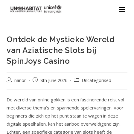
Ontdek de Mystieke Wereld
van Aziatische Slots bij
SpinJoys Casino
nanor
8th June 2026
Uncategorised
De wereld van online gokken is een fascinerende reis, vol
met diverse thema’s en spannende spelervaringen. Voor
beginners die zich op het punt staan te wagen in deze
digitale speelhallen, kan het aanbod overweldigend zijn.
Echter, een specifieke categorie van slots heeft de