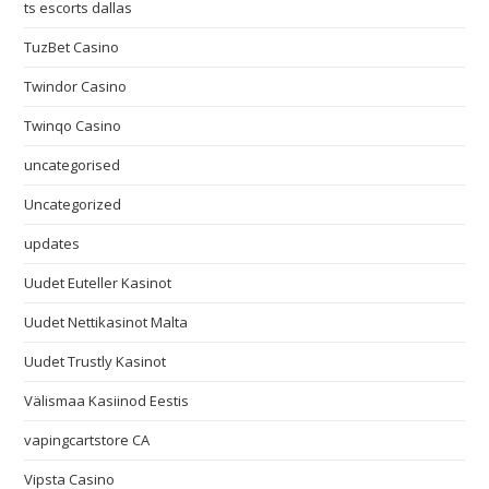
ts escorts dallas
TuzBet Casino
Twindor Casino
Twinqo Casino
uncategorised
Uncategorized
updates
Uudet Euteller Kasinot
Uudet Nettikasinot Malta
Uudet Trustly Kasinot
Välismaa Kasiinod Eestis
vapingcartstore CA
Vipsta Casino