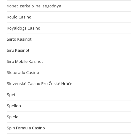
riobet_zerkalo_na_segodnya
Roulo Casino
Royaldogs Casino
Siirto Kasinot
Siru Kasinot
Siru Mobile Kasinot
Slotorado Casino
Slovenské Casino Pro České Hráče
Spei
Spellen
Spiele
Spin Formula Casino