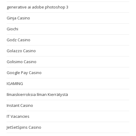
generative ai adobe photoshop 3
Ginja Casino
Giochi
Godz Casino
Golazzo Casino
Golisimo Casino
Google Pay Casino
IGAMING
Ilmaiskierroksia Ilman Kierrätystä
Instant Casino
IT Vacancies
JetSetSpins Casino