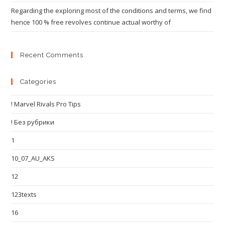
Regarding the exploring most of the conditions and terms, we find
hence 100 % free revolves continue actual worthy of
Recent Comments
Categories
! Marvel Rivals Pro Tips
! Без рубрики
1
10_07_AU_AKS
12
123texts
16