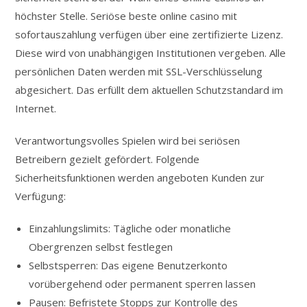
höchster Stelle. Seriöse beste online casino mit
sofortauszahlung verfügen über eine zertifizierte Lizenz.
Diese wird von unabhängigen Institutionen vergeben. Alle
persönlichen Daten werden mit SSL-Verschlüsselung
abgesichert. Das erfüllt dem aktuellen Schutzstandard im
Internet.
Verantwortungsvolles Spielen wird bei seriösen
Betreibern gezielt gefördert. Folgende
Sicherheitsfunktionen werden angeboten Kunden zur
Verfügung:
Einzahlungslimits: Tägliche oder monatliche
Obergrenzen selbst festlegen
Selbstsperren: Das eigene Benutzerkonto
vorübergehend oder permanent sperren lassen
Pausen: Befristete Stopps zur Kontrolle des