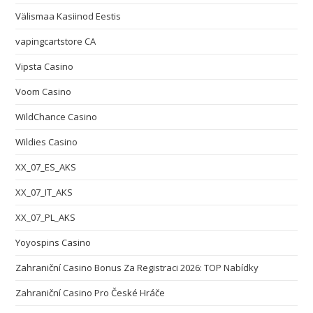
Välismaa Kasiinod Eestis
vapingcartstore CA
Vipsta Casino
Voom Casino
WildChance Casino
Wildies Casino
XX_07_ES_AKS
XX_07_IT_AKS
XX_07_PL_AKS
Yoyospins Casino
Zahraniční Casino Bonus Za Registraci 2026: TOP Nabídky
Zahraniční Casino Pro České Hráče