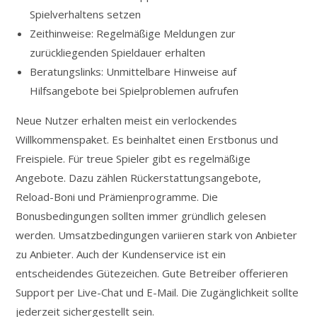
Spielverhaltens setzen
Zeithinweise: Regelmäßige Meldungen zur
zurückliegenden Spieldauer erhalten
Beratungslinks: Unmittelbare Hinweise auf
Hilfsangebote bei Spielproblemen aufrufen
Neue Nutzer erhalten meist ein verlockendes
Willkommenspaket. Es beinhaltet einen Erstbonus und
Freispiele. Für treue Spieler gibt es regelmäßige
Angebote. Dazu zählen Rückerstattungsangebote,
Reload-Boni und Prämienprogramme. Die
Bonusbedingungen sollten immer gründlich gelesen
werden. Umsatzbedingungen variieren stark von Anbieter
zu Anbieter. Auch der Kundenservice ist ein
entscheidendes Gütezeichen. Gute Betreiber offerieren
Support per Live-Chat und E-Mail. Die Zugänglichkeit sollte
jederzeit sichergestellt sein.