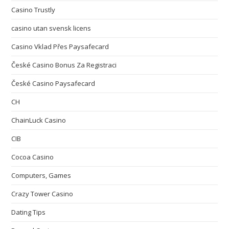
Casino Trustly
casino utan svensk licens
Casino Vklad Přes Paysafecard
České Casino Bonus Za Registraci
České Casino Paysafecard
CH
ChainLuck Casino
CIB
Cocoa Casino
Computers, Games
Crazy Tower Сasino
Dating Tips