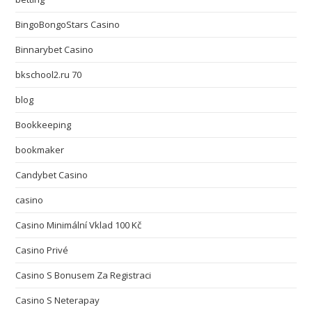
BingoBongoStars Casino
Binnarybet Casino
bkschool2.ru 70
blog
Bookkeeping
bookmaker
Candybet Casino
casino
Casino Minimální Vklad 100 Kč
Casino Privé
Casino S Bonusem Za Registraci
Casino S Neterapay