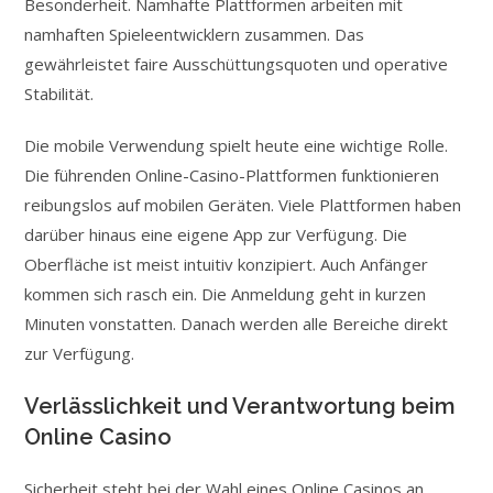
Besonderheit. Namhafte Plattformen arbeiten mit
namhaften Spieleentwicklern zusammen. Das
gewährleistet faire Ausschüttungsquoten und operative
Stabilität.
Die mobile Verwendung spielt heute eine wichtige Rolle.
Die führenden Online-Casino-Plattformen funktionieren
reibungslos auf mobilen Geräten. Viele Plattformen haben
darüber hinaus eine eigene App zur Verfügung. Die
Oberfläche ist meist intuitiv konzipiert. Auch Anfänger
kommen sich rasch ein. Die Anmeldung geht in kurzen
Minuten vonstatten. Danach werden alle Bereiche direkt
zur Verfügung.
Verlässlichkeit und Verantwortung beim
Online Casino
Sicherheit steht bei der Wahl eines Online Casinos an