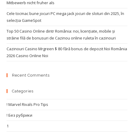
Mitbewerb nicht fruher als
Cele tocmac bune jocuri PC mega jack jocuri de sloturi din 2025, în
selecția GameSpot
Top 50 Casino Online dintr România: noi, licențiate, mobile și
străine filă de bonusuri de Cazinou online ruleta în cazinouri
Cazinouri Casino Mrgreen $ 80 fără bonus de depozit Noi România
2026 Casino Online Noi
Recent Comments
Categories
! Marvel Rivals Pro Tips
! Без рубрики
1