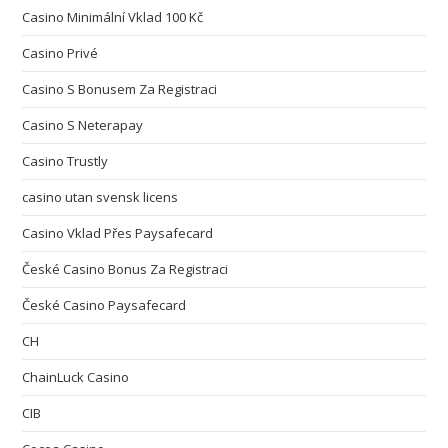
Casino Minimální Vklad 100 Kč
Casino Privé
Casino S Bonusem Za Registraci
Casino S Neterapay
Casino Trustly
casino utan svensk licens
Casino Vklad Přes Paysafecard
České Casino Bonus Za Registraci
České Casino Paysafecard
CH
ChainLuck Casino
CIB