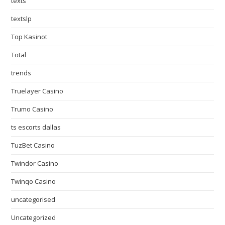
texts
textslp
Top Kasinot
Total
trends
Truelayer Casino
Trumo Casino
ts escorts dallas
TuzBet Casino
Twindor Casino
Twinqo Casino
uncategorised
Uncategorized