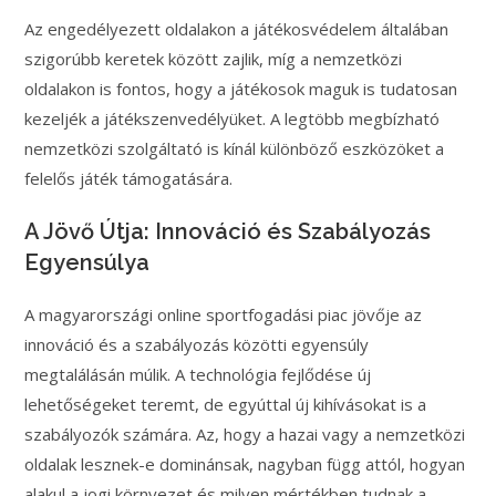
Az engedélyezett oldalakon a játékosvédelem általában
szigorúbb keretek között zajlik, míg a nemzetközi
oldalakon is fontos, hogy a játékosok maguk is tudatosan
kezeljék a játékszenvedélyüket. A legtöbb megbízható
nemzetközi szolgáltató is kínál különböző eszközöket a
felelős játék támogatására.
A Jövő Útja: Innováció és Szabályozás
Egyensúlya
A magyarországi online sportfogadási piac jövője az
innováció és a szabályozás közötti egyensúly
megtalálásán múlik. A technológia fejlődése új
lehetőségeket teremt, de egyúttal új kihívásokat is a
szabályozók számára. Az, hogy a hazai vagy a nemzetközi
oldalak lesznek-e dominánsak, nagyban függ attól, hogyan
alakul a jogi környezet és milyen mértékben tudnak a