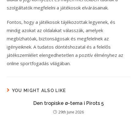
szolgáltatók megfelelni a játékosok elvárásainak.
Fontos, hogy a játékosok tájékozottak legyenek, és
mindig azokat az oldalakat válasszák, amelyek
megbízhatóak, biztonságosak és megfelelnek az
igényeiknek. A tudatos döntéshozatal és a felelős
játékszemlélet elengedhetetlen a pozitív élményhez az
online sportfogadás világában.
YOU MIGHT ALSO LIKE
Den tropiske ø-tema i Pirots 5
29th June 2026