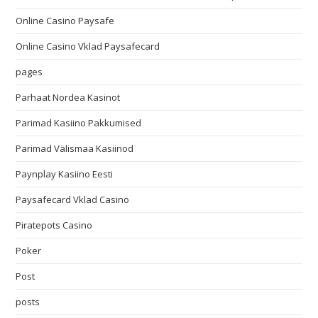
Online Casino Paysafe
Online Casino Vklad Paysafecard
pages
Parhaat Nordea Kasinot
Parimad Kasiino Pakkumised
Parimad Välismaa Kasiinod
Paynplay Kasiino Eesti
Paysafecard Vklad Casino
Piratepots Casino
Poker
Post
posts