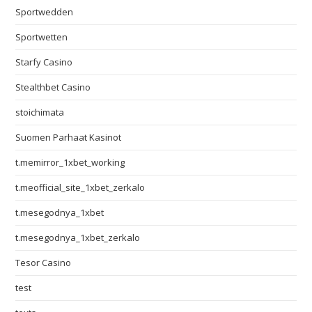
Sportwedden
Sportwetten
Starfy Casino
Stealthbet Casino
stoichimata
Suomen Parhaat Kasinot
t.memirror_1xbet_working
t.meofficial_site_1xbet_zerkalo
t.mesegodnya_1xbet
t.mesegodnya_1xbet_zerkalo
Tesor Casino
test