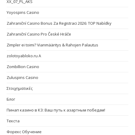
XX_07_PL_AKS
Yoyospins Casino
Zahraniční Casino Bonus Za Registraci 2026: TOP Nabídky
Zahraniční Casino Pro České Hráče
Zimpler ei toimi? Vianmääritys & Rahojen Palautus
zolotoyabloko.ru A
Zombillion Casino
Zuluspins Casino
Στοιχηματικές
Блог
Пинап казино в КЗ: Ваш путь к азартным победам!
Текста
Форекс Обучение