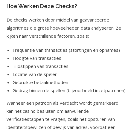
Hoe Werken Deze Checks?
De checks werken door middel van geavanceerde
algoritmes die grote hoeveelheden data analyseren. Ze
kijken naar verschillende factoren, zoals:
Frequentie van transacties (stortingen en opnames)
Hoogte van transacties
Tijdstippen van transacties
Locatie van de speler
Gebruikte betaalmethoden
Gedrag binnen de spellen (bijvoorbeeld inzetpatronen)
Wanneer een patroon als verdacht wordt gemarkeerd,
kan het casino besluiten om aanvullende
verificatiestappen te vragen, zoals het opsturen van
identiteitsbewijzen of bewijs van adres, voordat een