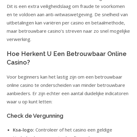
Dit is een extra veiligheidslaag om fraude te voorkomen
en te voldoen aan anti-witwaswetgeving. De snelheid van
uitbetalingen kan variëren per casino en betaalmethode,
maar betrouwbare casino’s streven naar zo snel mogelijke
verwerking.
Hoe Herkent U Een Betrouwbaar Online
Casino?
Voor beginners kan het lastig zijn om een betrouwbaar
online casino te onderscheiden van minder betrouwbare
aanbieders. Er zijn echter een aantal duidelijke indicatoren
waar u op kunt letten:
Check de Vergunning
Ksa-logo:
Controleer of het casino een geldige