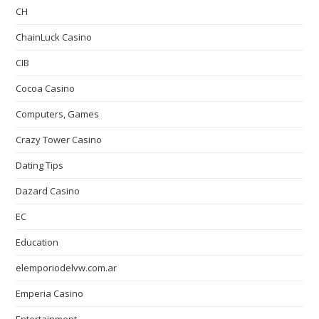
CH
ChainLuck Casino
CIB
Cocoa Casino
Computers, Games
Crazy Tower Сasino
Dating Tips
Dazard Casino
EC
Education
elemporiodelvw.com.ar
Emperia Casino