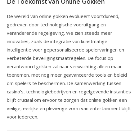
De Toekomst van Online Gokken
De wereld van online gokken evolueert voortdurend,
gedreven door technologische vooruitgang en
veranderende regelgeving. We zien steeds meer
innovaties, zoals de integratie van kunstmatige
intelligentie voor gepersonaliseerde spelervaringen en
verbeterde beveiligingsmaatregelen. De focus op
verantwoord gokken zal naar verwachting alleen maar
toenemen, met nog meer geavanceerde tools en beleid
om spelers te beschermen. De samenwerking tussen
casino’s, technologiebedrijven en regelgevende instanties
blijft cruciaal om ervoor te zorgen dat online gokken een
veilige, eerlijke en plezierige vorm van entertainment blijft
voor iedereen.