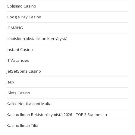
Golisimo Casino
Google Pay Casino
IGAMING
Ilmaiskierroksia Ilman Kierrätystä
Instant Casino
IT Vacancies
JetSetSpins Casino
Jeux
JSlotz Casino
Kaikki Nettikasinot Malta
Kasino Ilman Rekisteröitymistä 2026 – TOP 3 Suomessa
Kasino Ilman Tiliä