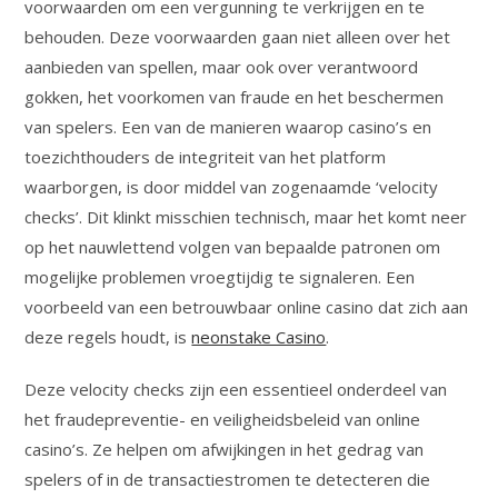
voorwaarden om een vergunning te verkrijgen en te
behouden. Deze voorwaarden gaan niet alleen over het
aanbieden van spellen, maar ook over verantwoord
gokken, het voorkomen van fraude en het beschermen
van spelers. Een van de manieren waarop casino’s en
toezichthouders de integriteit van het platform
waarborgen, is door middel van zogenaamde ‘velocity
checks’. Dit klinkt misschien technisch, maar het komt neer
op het nauwlettend volgen van bepaalde patronen om
mogelijke problemen vroegtijdig te signaleren. Een
voorbeeld van een betrouwbaar online casino dat zich aan
deze regels houdt, is
neonstake Casino
.
Deze velocity checks zijn een essentieel onderdeel van
het fraudepreventie- en veiligheidsbeleid van online
casino’s. Ze helpen om afwijkingen in het gedrag van
spelers of in de transactiestromen te detecteren die