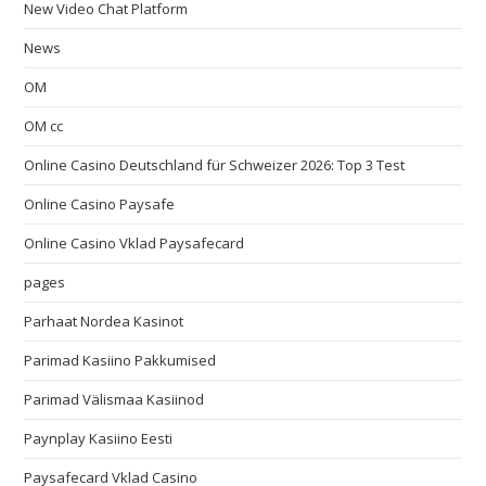
New Video Chat Platform
News
OM
OM cc
Online Casino Deutschland für Schweizer 2026: Top 3 Test
Online Casino Paysafe
Online Casino Vklad Paysafecard
pages
Parhaat Nordea Kasinot
Parimad Kasiino Pakkumised
Parimad Välismaa Kasiinod
Paynplay Kasiino Eesti
Paysafecard Vklad Casino