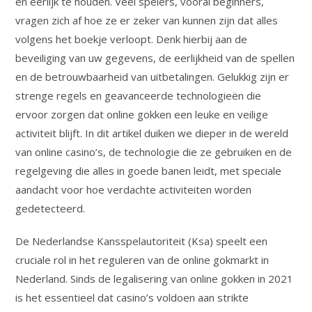
en eerlijk te houden. Veel spelers, vooral beginners,
vragen zich af hoe ze er zeker van kunnen zijn dat alles
volgens het boekje verloopt. Denk hierbij aan de
beveiliging van uw gegevens, de eerlijkheid van de spellen
en de betrouwbaarheid van uitbetalingen. Gelukkig zijn er
strenge regels en geavanceerde technologieën die
ervoor zorgen dat online gokken een leuke en veilige
activiteit blijft. In dit artikel duiken we dieper in de wereld
van online casino’s, de technologie die ze gebruiken en de
regelgeving die alles in goede banen leidt, met speciale
aandacht voor hoe verdachte activiteiten worden
gedetecteerd.
De Nederlandse Kansspelautoriteit (Ksa) speelt een
cruciale rol in het reguleren van de online gokmarkt in
Nederland. Sinds de legalisering van online gokken in 2021
is het essentieel dat casino’s voldoen aan strikte