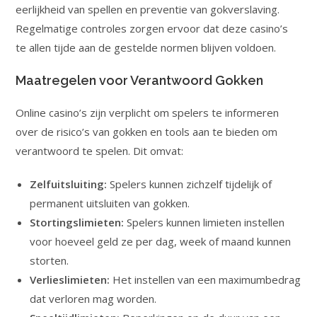
eerlijkheid van spellen en preventie van gokverslaving.
Regelmatige controles zorgen ervoor dat deze casino’s
te allen tijde aan de gestelde normen blijven voldoen.
Maatregelen voor Verantwoord Gokken
Online casino’s zijn verplicht om spelers te informeren
over de risico’s van gokken en tools aan te bieden om
verantwoord te spelen. Dit omvat:
Zelfuitsluiting:
Spelers kunnen zichzelf tijdelijk of
permanent uitsluiten van gokken.
Stortingslimieten:
Spelers kunnen limieten instellen
voor hoeveel geld ze per dag, week of maand kunnen
storten.
Verlieslimieten:
Het instellen van een maximumbedrag
dat verloren mag worden.